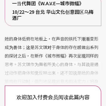
一当代舞团《
W.A.V.E
—城市微幅》
10/22
～29 台北 华山文化创意园区乌梅
酒厂
她的身体低俯在地板上，在声音的烘托下渐渐变形
成为兽体；这是苏文琪对于身体的存在感做出系列
的探讨之后，在新作《城市微幅》再次呈现同样的
思考。苏文琪作为舞者所关心的身体，与其说是通
过动作把身体知觉反映出来，还不如说是她的身体
筋肉在行动时，强烈地呈现出意志的决定力。把身
体这样地第一人称化，在台湾舞者中尚属少见，如
欢迎加入付费会员阅读此篇内容
此强调「我＝身体」的存在感，现代性的身体在当