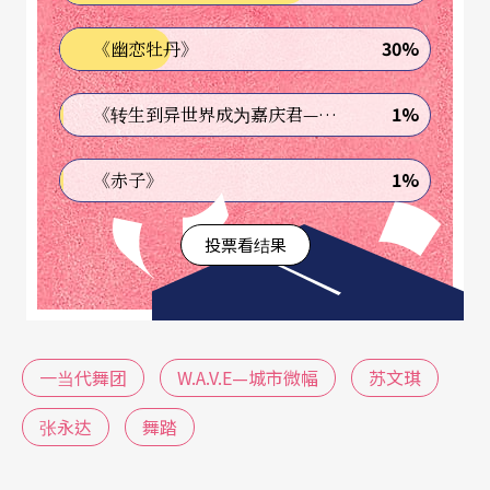
空间并置成为一种对峙的氛围，两者相对距离愈来
30%
《幽恋牡丹》
愈缩小之时，这种相互抵抗之势也跟著发挥最大的
效力。
1%
《转生到异世界成为嘉庆君—发现我的祖先是诈骗集团!?》
抵抗之势来自身体内在的能量，表现于身体之外的
1%
《赤子》
则是她或从地面立起、或著地爬行的动作，这些肢
投票看结果
体连动起前后左右的官能反应，譬如从手指→手腕
→手臂的连动，不是像芭蕾用动作去配合节拍的身
体反应，而是像「舞踏」（Butoh）用关节去牵动
身体的官能反应。如前所述在《城市微幅》中，身
一当代舞团
W.A.V.E—城市微幅
苏文琪
体通过这种意象化的官能反应，其实是比现实中跳
张永达
舞踏
跃、滑动的身体更具有丰富的解释功能，这也是在
苏文琪的作品中一直没有放弃的创作企图。