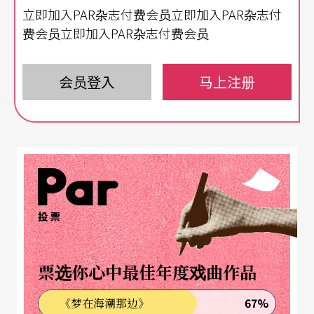
代普遍被异化成为崩坏的物体之下，苏文琪的舞蹈
立即加入PAR杂志付费会员立即加入PAR杂志付
风格可说是非常特殊且具有深刻的意义。
费会员立即加入PAR杂志付费会员
身体与空间的对峙
会员登入
马上注册
这只兽慢慢张开牠的身体，配合著声音恍若兽叫，
再慢慢低头垂地，如兽似蛇蜿蜓爬行，舞者已脱离
人身的性别躯壳，蜕变而成非男非女、非兽非人的
形体。舞者饱满的筋肉是一种内在能量的呈现，这
种动物内在的力量主导著各种支点而撑起不同的身
投票
体造型，使表演的过程充满张力。尤其舞台的上端
装置著一片自由升降的电灯，愈来愈住下压缩著身
票选你心中最佳年度戏曲作品
体贲张的能量，使得行动主体在第一人称的表现
67%
《梦在海潮那边》
中，其存在感似乎又受到空间布署所压迫，身体与