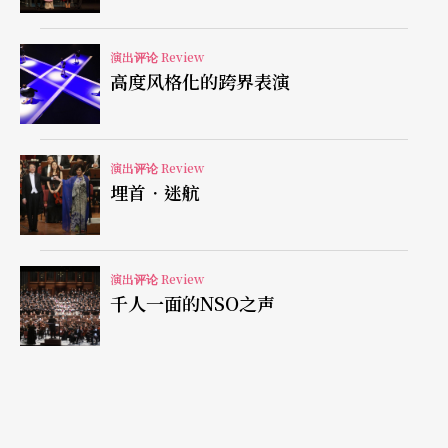
景把下半身栽在土里，始终保持著一种能量的张
演出评论 Review
力。
高度风格化的跨界表演
如女祭司在降神会中充满能量
演出评论 Review
下半场她终于站立起来，意思是因上端一片的电灯
埋首．迷航
往上升，原本空间布署的压迫感就被释放，她双脚
仍然不跳不跃不离地面，站稳如一株大树，却进入
演出评论 Review
即兴的恍惚情境。苏文琪的铸身术有如女祭司在降
千人一面的NSO之声
神会中充满能量，她不会让自己被压缩在空间布署
中，她一定要奋身冲破突围，并且一样准确地控制
著自已身体每一部位的关节。我们试想若是一片电
灯一直往下降，让她几乎没有余地活动，关于「身