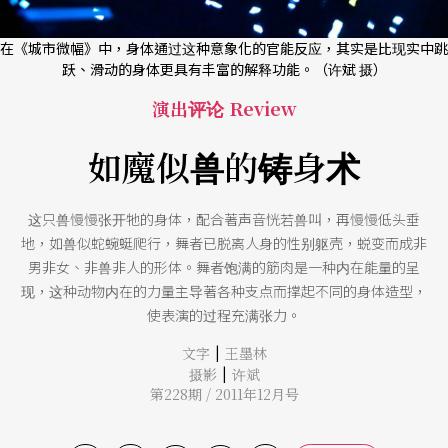
在《城市微幅》中，身体通过这种意象化的官能反应，其实是比现实中跳
跃、滑动的身体更具有丰富的解释功能。（许斌 摄）
演出评论 Review
如魔似兽的铸身术
这只兽慢慢张开牠的身体，配合著声音恍若兽叫，再慢慢低头垂
地，如兽似蛇蜿蜓爬行，舞者已脱离人身的性别躯壳，蜕变而成非
男非女、非兽非人的形体。舞者饱满的筋肉是一种内在能量的呈
现，这种动物内在的力量主导著各种支点而撑起不同的身体造型，
使表演的过程充满张力。
|
文字
王墨林
|
摄影
许斌
第228期 / 2011年12月号