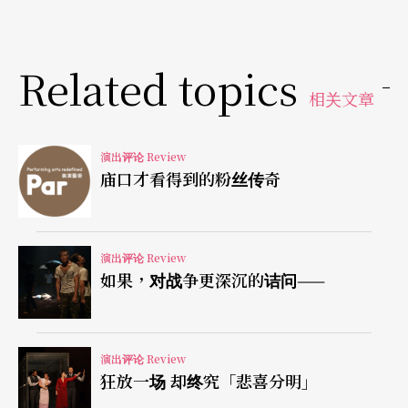
「舞踏」的身体哲学即是将这种抵抗精神内化于行
Related topics
动中，根本无关乎身体是否抹白粉或龇牙咧嘴。这
相关文章
种抵抗的舞蹈有可能相对于现代舞的直立身体，或
有可能针对于科技社会过度驯化而失效的身体，但
演出评论 Review
最大的可能是苏文琪决定了用意志力来跳舞。身体
庙口才看得到的粉丝传奇
官能所具有意象生产的作用，仍须通过现实中可
视、可触摸的身体反映出来，因此我们在这里看到
演出评论 Review
她利用筋肉使身体变形，这个意象实来自她确切掌
如果，对战争更深沉的诘问——
握到的意志力，而表现出她在舞台上与众不同的存
在感。我们因而就看到撑起她的身体不管是下沉或
演出评论 Review
上扬的支点，都很讲究筋肉的平衡与稳定，遂使得
狂放一场 却终究「悲喜分明」
她的身体像地底盘根交错的大树站立，有时却像盆