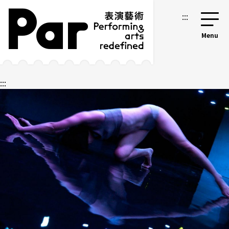
跳到主要内容区块
网站导览
:::
:::