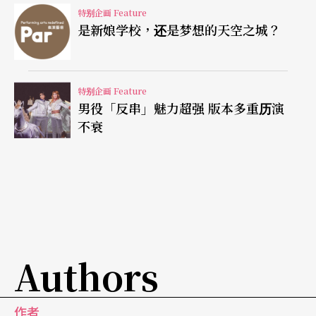
图逆势操作，成立「三兰歌舞团」与「拱乐社少女
特别企画 Feature
是新娘学校，还是梦想的天空之城？
歌舞团」，但已然失去表演舞台。
特别企画 Feature
男役「反串」魅力超强 版本多重历演
不衰
Authors
作者