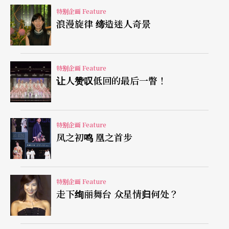
结束后会淘汰不适用的旧成员，再招考新一批团
特别企画 Feature
浪漫旋律 缔造迷人奇景
员。舞台布景、服装全以亮丽豪华为主，每期节目
都有专属的布景。从招考、培训到表演型态，「艺
霞」几乎就是「宝冢」的台湾翻版，内容却又极具
特别企画 Feature
让人赞叹低回的最后一瞥！
自己的特色。
不过好景不常，正因为「黑猫」、「艺霞」的成
特别企画 Feature
功，一九六○年以后生意人看准商机，相继成立
凤之初鸣 凰之首步
「走偏」的歌舞团，开始加入脱衣舞，裸露仿佛变
成歌舞团的惯习。坚持艺术性的歌舞团反倒不吃香
特别企画 Feature
了，流失观众，难以为继。
走下绚丽舞台 众星情归何处？
一九七○年初对歌舞表演有浓厚兴趣的陈澄三曾试