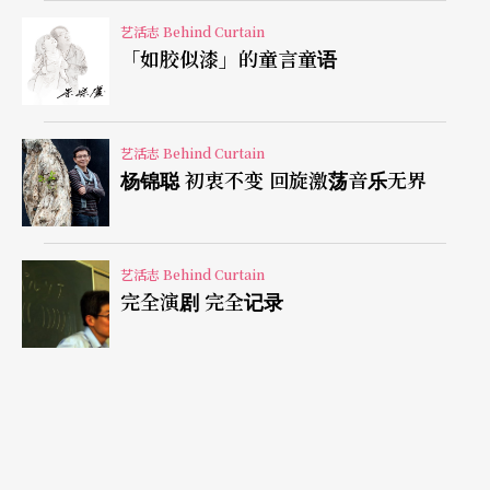
时候，就会知道这段被迫一定要花掉的时间也是种
艺活志 Behind Curtain
「如胶似漆」的童言童语
收获。就这样她每天早出晚归，「灰扑扑地」赶
路。
艺活志 Behind Curtain
杨锦聪 初衷不变 回旋激荡音乐无界
练琴有撇步 也要策略与效率
艺活志 Behind Curtain
练琴常最令人莫可奈何地，就是即使今天练到了一
完全演剧 完全记录
百分，睡了一觉之后绝对不可能从第一百零一分开
始往上累积，而这个往后退的程度还要因个人的因
素和乐曲的难易度而改变。尤其在忙碌的时刻，只
能利用零碎的时间练琴，但即使有个五个钟头的时
间，人也不可能在连续五个钟头都保持在身心最佳