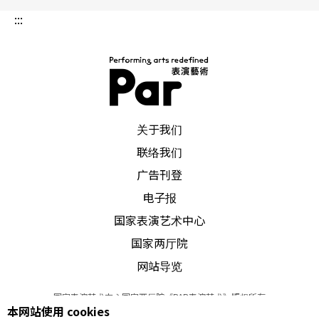
门，颜华容顿时从大人变成一个小女孩。平台钢琴
:::
和桌上除了书之外，还有猴子、奶油狮、Q版的绿
巨人、耳机塞、愤怒鸟、各式各样卡片……而刚刚
挂在她包包上陪著一路走来的，还有一个刚网购来
的神经元娃娃。怎么会被娃娃占领研究室的？她
PAR 表演艺术杂志
关于我们
说：「花是音乐会时人家送的，原本我拿它们来挡
联络我们
西晒，后来学生以为我喜欢，就开始送。」
广告刊登
电子报
只要是学生送的，她就会摆出来，虽然真正自己买
国家表演艺术中心
的不多，却已经满满一屋子了。不爱上街买东西，
国家两厅院
却对卖科学玩具网路商店如数家珍，举凡感冒病
网站导览
毒、接吻病毒、洗手病毒等都让她感到有趣。不过
国家表演艺术中心国家两厅院《PAR表演艺术》版权所有
她也不是来者不拒，没有嘴巴的Hello Kitty她就完全
本网站使用 cookies
©
2022
Performing arts redefined. All Rights Reserved