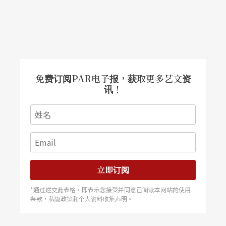
不过，除了自我要求之外，她还有许多法宝——钢琴
上的晶簇、书桌上的白水晶、钢琴椅下铺著外星人
的绿色麦田圈地毯，都能够让给她丰富的想像。吸
饱了这些能量，她就能像书本旁边的USB机器人，
免费订阅PAR电子报，获取更多艺文资
让眼睛射出闪闪光芒！
讯！
绒毛娃娃研究室 用心良苦的身教言教
立即订阅
*通过递交此表格，即表示您接受并同意已阅读本网站的使用
抬头一看到楼上，窗口有朵花在招手，大象也探出
条款，私隐政策和个人资料收集声明。
头来。打开这被暱称为「绒毛娃娃研究室」的房间