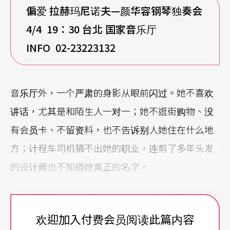
偏爱 拉赫玛尼诺夫—颜华容钢琴独奏会
4/4 19
：30 台北 国家音乐厅
INFO 02-23223132
音乐厅外，一个严肃的身影从眼前闪过。她不喜欢
讲话，尤其是和陌生人一对一；她不逛街购物、没
有会员卡、不留资料，也不告诉别人她住在什么地
方；计程车司机猜不出她的职业，连剪了多年头发
的设计师也不知道她真正的名字。
也许叫什么不重要，因为她就像潇洒惯了的黑马站
在市区里，歪著头、理不清奇怪的逻辑。想不透，
欢迎加入付费会员阅读此篇内容