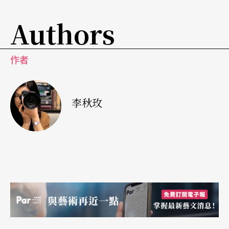
的状态。因此，策略与效率就是练琴前必须要先规
Authors
划好的事。
作者
演奏时需要全神贯注，耗费的体力也非常大。特别
是合作的团队如果出状况，那么消耗的精神将会是
加倍以上。她说：「曾有人在音乐会后说我一架钢
李秋玫
琴塞在整个乐团中间，还能够有那么大的声音，谁
知道那要付出多大代价！弹完后全身都是浮肿
的！」因为演出时要用「真气」，所以平常也要尽
量「不生气」，维持平衡，不执著于明明知道自己
很在乎，但结果不会让自己开心的事，是她的策略
之一。