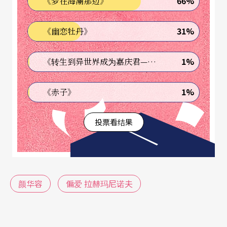
66%
《梦在海潮那边》
她的名字不是黑白的「严」，她是彩色的「颜」！
31%
《幽恋牡丹》
1%
《转生到异世界成为嘉庆君—发现我的祖先是诈骗集团!?》
通勤路上 观察人生百态
1%
《赤子》
小时候家住中坜，从国小考上音乐班起，颜华容就
展开一个人通车到台北的生涯。每天早上第一段交
投票看结果
通工具是爸爸的伟士牌机车，站在爸爸前面、手握
两边把手，从家里到公路局车站途中的风驰电掣是
最快乐的记忆。因为路途遥远不可能准时到学校，
颜华容
偏爱 拉赫玛尼诺夫
所以只有颜华容有特权在前一天知道功课。当全班
在学校写早自习时，她也在公车上写。一路颠簸的
车上还能将字迹写得工整漂亮，是她得意的成就之