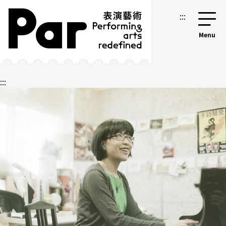
跳到主要内容区块
网站导览
:::
:::