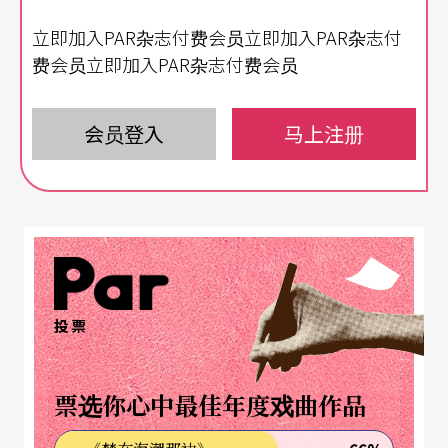
为什么点美式咖啡还要问要不要加糖加奶？更不
立即加入PAR杂志付费会员立即加入PAR杂志付
懂，为什么看中喜爱的物件店员还要问「要不要再
费会员立即加入PAR杂志付费会员
拿其他款式给妳试试看？」与其要花时间跟人解释
钢琴家、音乐家、钢琴老师有什么区别？不如，乾
会员登入
马上注册
脆转头不和这个社会一起玩。但如果妳问她意见，
又会发现她其实对一切脉动了若指掌。
她是真正「认真」在生活著。她也天真、她也爱
笑，只要先将脑波调入她的节奏速度，那么你就会
懂她源源不绝的慧黠、机锋，还有跳跃性的逻辑。
投票
于是我了解，原来黑马住在一颗安安静静的圣诞水
晶球里，有它的自成一格的小宇宙，只要轻轻一
票选你心中最佳年度戏曲作品
晃，就会从四面八方飘出斑斓的雪花。