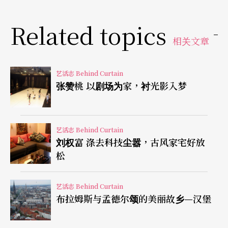
一。
Related topics
相关文章
如今当了老师，交通工具换成了公车加捷运。不喜
欢自己开车，因为无法休息外，最令她畏惧的是要
艺活志 Behind Curtain
跟一般开车族的习性搏斗。权衡之下，她宁愿多花
张赞桃 以剧场为家，衬光影入梦
时间。虽然早已不用再像当时那样在车里写字，但
颜华容随身一定带著iPad看书。不过这段期间大概
艺活志 Behind Curtain
是人与人最靠近的时刻，敏锐的她总可以从中观察
刘权富 涤去科技尘嚣，古风家宅好放
松
人生百态，从人性、哲学、历史、自然科学……什
么都可以想。
艺活志 Behind Curtain
布拉姆斯与孟德尔颂的美丽故乡—汉堡
如果清楚一个演奏家生命中百分之九十五的时间都
跟音乐有关、并且几十年来连睡觉都有音符出现的