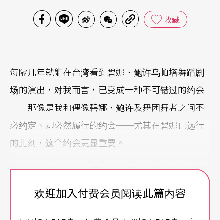
收藏
每隔几年就能在台湾看到碧娜．鲍许乌帕塔舞蹈剧
场的演出，对我而言，已变成一种不可错过的约会
──那像是我和偶像碧娜．鲍许及舞团舞者之间不
必约定、却必然履行的约会──尤其在碧娜已远行
的此刻，这个约会更显重要。
碧 娜．鲍许的作品，有一种独特的风格，她总能将
欢乐与悲伤、简单与深邃不著痕迹的融合为一，让
欢迎加入付费会员阅读此篇内容
观众不由自主地跌入她精心铺陈的情境，专注品味