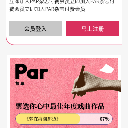
立即加入PAR杂志付费会员立即加入PAR杂志付
其中的变化和趣 味，而被那些细微处具现的巧思所
费会员立即加入PAR杂志付费会员
吸引，又好奇「她的脑子里到底在想些什么，才能
创造出如此精采的作品」，但最终你只能「叹
会员登入
马上注册
服」。
异质文化的交融再现，一直是她的舞团和舞作重要
的特质。这次将看到碧娜为巴西创作的《水》，这
个被西方媒体称为「明亮、性感、令人愉悦」的舞
作。透过碧娜之眼去看巴西，也是透过舞作追忆这
投票
位无可取代的舞蹈家，让这次的约会有了更深的意
义。
票选你心中最佳年度戏曲作品
67%
《梦在海潮那边》