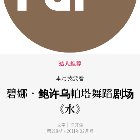
达人推荐
本月我要看
碧娜．鲍许乌帕塔舞蹈剧场
《水》
|
文字
徐开尘
第218期 / 2011年02月号