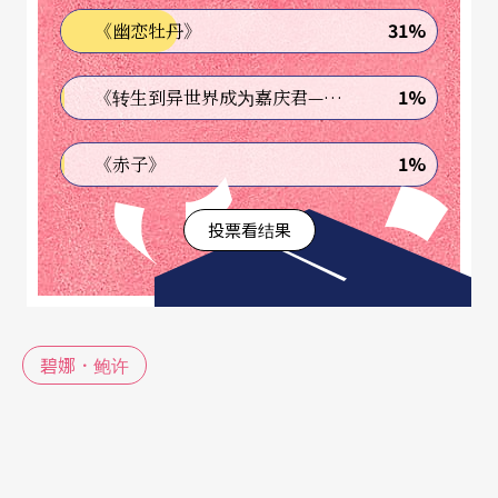
31%
《幽恋牡丹》
1%
《转生到异世界成为嘉庆君—发现我的祖先是诈骗集团!?》
1%
《赤子》
投票看结果
碧娜．鲍许