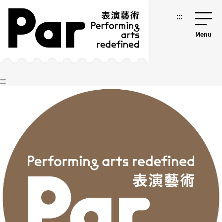
跳到主要内容区块
网站导览
:::
:::