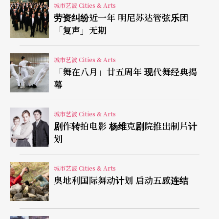
要条件，而第一个宣布病情的医生则扮演了关键性
城市艺波 Cities & Arts
劳资纠纷近一年 明尼苏达管弦乐团
角色。
「复声」无期
透过表演课学习观察与沟通
城市艺波 Cities & Arts
「舞在八月」廿五周年 现代舞经典揭
依叙教授在二○○六年认识导演乌卡尼（Serge Oua
幕
knine）后就著手推动蒙市医大开授表演课，○七年
还跟大约七十个医生们进行过试课，他们的珍贵心
城市艺波 Cities & Arts
剧作转拍电影 杨维克剧院推出制片计
得之一是：「原来有很多人只是想知道自己会不会
划
死。」蒙医大四年级的两百四十位医学系学生，将
在乌卡尼与ENSAD的年轻演员陪同下上四个半天课
城市艺波 Cities & Arts
奥地利国际舞动计划 启动五感连结
程，内容包括：宣布病情，施药无效或病情加重时
的沟通，及如何面对病患家人的反应。乌卡尼说，