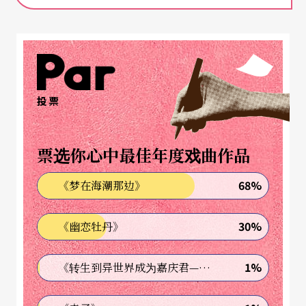
演课程。
医生有专业却欠缺沟通技巧
在此之前，南特市医学大学已经尝试以戏剧表演课
投票
来协助未来医生的养成：安排演员老师授课，让癌
症专科的学生在即兴互动下，揣摩如何对病患宣布
票选你心中最佳年度戏曲作品
病名及病情。不过这个并未通过最高审查的计划后
68%
《梦在海潮那边》
来是以私有经援来支付所需费用，但从二○一一年
实施不久后就因经费用罄而将在二○一四年底告
30%
《幽恋牡丹》
停。当初主力推动的癌症科依叙教授（Marc Ycho
u）大叹可惜：「我们的课程忽略了跟病患沟通的重
1%
《转生到异世界成为嘉庆君—发现我的祖先是诈骗集团!?》
要性。没有任何病患希望医生把自己当颗肿瘤似地