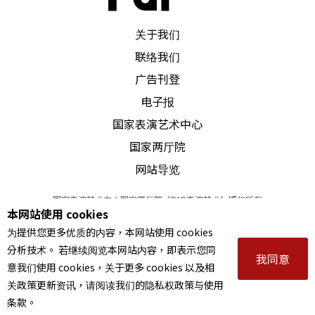
PAR 表演艺术杂志
关于我们
联络我们
广告刊登
电子报
国家表演艺术中心
国家两厅院
网站导览
国家表演艺术中心国家两厅院《PAR表演艺术》版权所有
本网站使用 cookies
©
2022
Performing arts redefined. All Rights Reserved
为提供您更多优质的内容，本网站使用 cookies
统一编号 Tax Id number 00973926
分析技术。 若继续阅览本网站内容，即表示您同
本站所提供相关演出资讯，如有异动应以主办单位公告为准。
我同意
意我们使用 cookies，关于更多 cookies 以及相
服务条款
｜
隐私权声明
｜
著作权声明
关政策更新资讯，请阅读我们的隐私权政策与使用
条款。