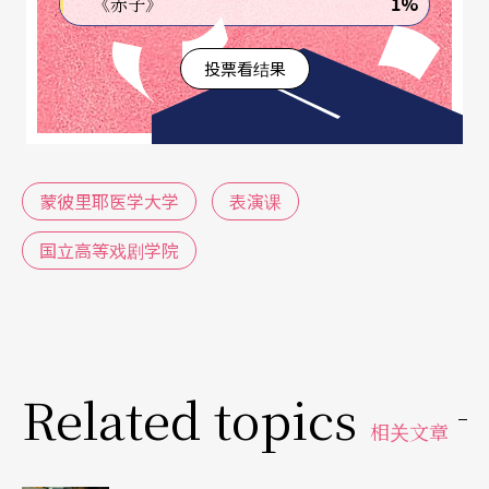
1%
《赤子》
说话。」
投票看结果
病患常常抱怨医生宣布病情时太缺乏人性：位在旁
人进出、毫无隐私的诊间，宣布的同时，医生还接
电话或心有旁鹜等。法国医界自二○○○年起为这
部分作了很多努力，但仍远远不足；而绝大多数的
蒙彼里耶医学大学
表演课
医生也承认，当他们必须要当坏消息的宣布者时，
国立高等戏剧学院
总是觉得「没学过」；于是这群向来不习惯求救或
表达自己无力感的人们——「医生」，要不是躲在面
具下不显露感情，就是在科学借口下不断提出各种
数据、图表，很少有人觉得自己在专业及人性的平
Related topics
衡上恰到好处。可惜的是，对令人一听生畏的骇人
相关文章
绝症来说，病人的态度与求生意志是有效治疗的首