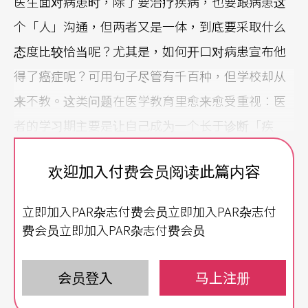
医生面对病患时，除了要治疗疾病，也要跟病患这
个「人」沟通，但两者又是一体，到底要采取什么
态度比较恰当呢？尤其是，如何开口对病患宣布他
得了癌症呢？可用句子尽管有千百种，但学校却从
来不教。这类问题在医学教育里愈来愈受重视：医
者的学习期主要是让自己成为一个长于诊断「疾
病」的专家，但事实上日后所面临的最大考验却多
欢迎加入付费会员阅读此篇内容
半是如何跟患者面对面，尤其在患者意识抬头、医
疗市场竞争激烈的今天。蒙彼里耶市医学大学（ Fa
立即加入PAR杂志付费会员立即加入PAR杂志付
culté de médecine de Montpellier）为此开了法国
费会员立即加入PAR杂志付费会员
先例，跟该市国立高等戏剧学院（École nationale s
upérieure d’art dramatique ，ENSAD）签约，推
会员登入
马上注册
出一个协助未来医生得以跟病患作人性化沟通的表