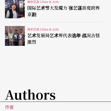
莫里哀曾在作品里嘲笑当时医生如何用夸张病情来
城市艺波 Cities & Arts
国际艺术节大发魔力 张艺谋首度跨界
掩饰缺乏医学专业；而医学发达的今天，医生却连
京剧
沟通都做不到，这就是本课程的主要目的。此外，
法国医生的求学期至少是六到九年，为什么把表演
城市艺波 Cities & Arts
艺术发展局艺术界代表选举 战况古怪
课排在四年级呢？原因是，该年级的学生已经在实
激烈
习课中有过跟病患实际接触的经验，但尚未通过实
习医生资格考，还没被医生身分压得过于沉重。
经验老到的医生都不见得能在人性及专业上做到恰
如其分，更何况是刚出校门、人生历练大多近似白
纸的年轻医生呢？依据统计，医学院学生多出身家
Authors
族里已经有人从事相同或相关行业的家庭，这些绝
大部分来自中等收入以上家庭、求学过程也比他人
作者