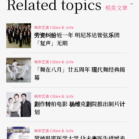
Related topics
步行遍天下，六七人百万雄兵」，这是一种非常概
相关文章
括的、带有程式性的美。而现今中国舞台的奢华风
很严重，几十年来场面愈来愈大，手段愈来愈新，
城市艺波 Cities & Arts
劳资纠纷近一年 明尼苏达管弦乐团
而且愈来愈复杂，这种奢华的方式与京剧所蕴含的
「复声」无期
美学内涵是本质冲突的。
城市艺波 Cities & Arts
张艺谋强调说，京剧的简约、象征、寓意、程式化
「舞在八月」廿五周年 现代舞经典揭
幕
和古典情怀等，是京剧持久的生命力所在，因此，
他这次创作《天下归心》的思路就是向传统致敬、
城市艺波 Cities & Arts
向京剧致敬；从传统中提炼京剧的美学定律和概
剧作转拍电影 杨维克剧院推出制片计
划
念，然后再运用现代的舞台演绎形式。他说他想做
的是一部独特的京剧，但这种独特不是指京剧本
城市艺波 Cities & Arts
身，而是他通过自己的艺术理念最后呈现出的视觉
蒙彼里耶医学大学 让未来医生透过表