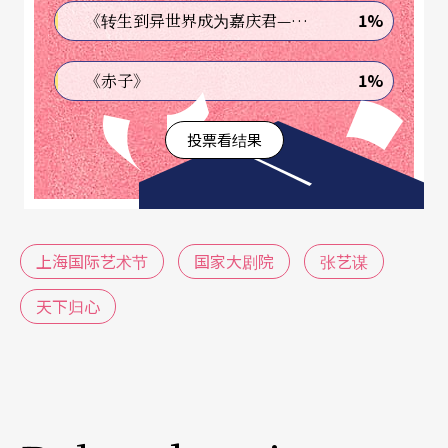
公，上海京剧院著名麒派老生陈少云饰颍考叔，梅
1%
《转生到异世界成为嘉庆君—发现我的祖先是诈骗集团!?》
派大青衣史依弘饰郑庄公夫人；而编剧蔡赴朝、作
1%
《赤子》
曲朱绍兴都是豪华版京剧《赤壁》的原班人马，执
行导演则由担纲主演过京剧《骆驼祥子》的著名花
投票看结果
脸演员陈霖苍担任。
尽管《天下归心》的演艺阵容堪称奢华，但是张艺
谋此次执导的理念却执意选择了简约的路线。他
上海国际艺术节
国家大剧院
张艺谋
说：「作为一个跨界导演，面临的最主要挑战就是
天下归心
如何让京剧呈现出它最本质的美。」所以，张艺谋
认为他这次执导《天下归心》 完全是一次「向传统
致敬」的中国传统美学「回归之旅」。他指出，京
剧的美就在于它纯粹的写意与概念性，所谓「三五