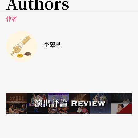
Authors
过六十万元人民币，加上服装、化装、多媒体、音
作者
响、灯光等总投资不超过一百五十万元，除主演
外，许多配角及龙套演员还将一人分饰多角，并担
任检场等职务。
李翠芝
有意思的是，对于这部即将在十月上海国际艺术节
上演的京剧，很多戏迷担心张艺谋会导出一部「雷
剧」，更有人在网路或媒体上放言「张艺谋，求求
你放过京剧吧！」究竟《天》剧会以何种面貌示
人？让我们拭目以待！