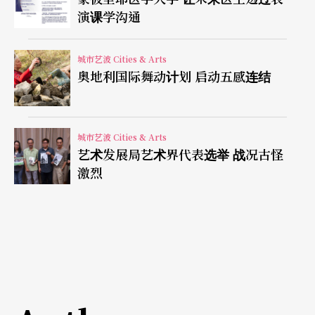
和听觉艺术效果。张艺谋希望这种效果独特并充满
演课学沟通
了新意。
城市艺波 Cities & Arts
奥地利国际舞动计划 启动五感连结
戏迷期待又怕受伤害
据执行导演陈霖苍介绍，在这部「既传统又独特」
城市艺波 Cities & Arts
的京剧作品中，传统道具「一桌二椅」将作为「魂
艺术发展局艺术界代表选举 战况古怪
魄象征」与「点睛之笔」出现，在舞台上变幻出各
激烈
种不同形式，水墨、皮影、宣纸等传统元素也将在
台上配合出现，共同诠释出「程式化」与「写意
性」等构成的传统美学的韵味和意境。
和以往中国剧坛动辄数百万上千万的大制作不同，
《天》剧在舞台呈现力图简约朴实，设计部分不超