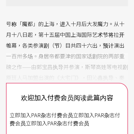
号称「魔都」的上海，进入十月后大发魔力。从十
月十八日起，第十五届中国上海国际艺术节将拉开
帷幕，各类参演剧（节）目共四十六出，预计演出
一百卅多场。身居帝都要津的国家话剧院的两部重
磅之作——由郭宝昌执导并参演，斯琴高娃等电视剧
原班人马加盟出演的《大宅门》，田沁鑫执导、秦
海璐主演的《青蛇》；国家大剧院和上海话剧中心
欢迎加入付费会员阅读此篇内容
联合制作、名导郭晓男执导的《推拿》等剧码蜂拥
而至。在这一系列名家名作中，最引人关注的，莫
立即加入PAR杂志付费会员立即加入PAR杂志付
过于由国家大剧院订制、张艺谋首度跨界执导的京
费会员立即加入PAR杂志付费会员
剧作品《天下归心》。