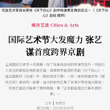
花脸艺术家尚长荣将《天下归心》剧中饰演男主角郑庄公。（《天下归
心》剧组 提供）
城市艺波 Cities & Arts
国际艺术节大发魔力 张艺
谋首度跨界京剧
上海国际艺术节十月揭幕，除了有来自各地的参演节目外，特别引
人关注的是知名电影张艺谋，首度跨界执导的京剧《天下归心》。
这出戏取材《左传》中〈郑伯克段于鄢〉一段，传统老戏亦有《掘
地见母》讲述同一故事，这次的制作汇集了京津沪等地顶尖阵容，
但张艺谋此次标举了简约路线，要「让京剧呈现出它最本质的
美」。
|
文字
李翠芝
第250期 / 2013年10月号