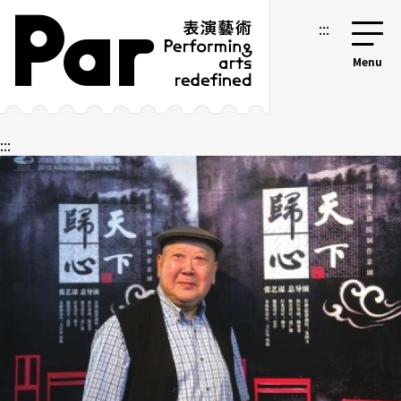
跳到主要内容区块
网站导览
:::
:::