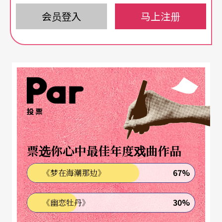
会员登入
马上注册
豪华阵容
vs.
简约美学
《天下归心》的故事取材《左传》中〈郑伯克段于
鄢〉的故事，叙述春秋时期一代贤君郑庄公在大臣
颍考叔的劝解之下，最终屏弃前嫌，并运用充满谋
略的「掘地见母」方式，与母亲重归于好的故事，
投票
表达中国古人「血浓于水」的孝道亲情与非凡智
慧。这是一个侧重花脸、老生、老旦戏分的大戏，
票选你心中最佳年度戏曲作品
京剧传统老戏中的《掘地见母》（又名《孝感
67%
《梦在海潮那边》
天》）讲述的也是这个故事。全剧汇集了京津沪等
地顶尖阵容，可以算是一次国粹群英会：来自上海
30%
《幽恋牡丹》
的中国剧协主席、花脸艺术家尚长荣饰男主角郑庄