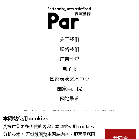
PAR 表演艺术杂志
关于我们
联络我们
广告刊登
电子报
国家表演艺术中心
国家两厅院
网站导览
国家表演艺术中心国家两厅院《PAR表演艺术》版权所有
本网站使用 cookies
©
2022
Performing arts redefined. All Rights Reserved
为提供您更多优质的内容，本网站使用 cookies
统一编号 Tax Id number 00973926
分析技术。 若继续阅览本网站内容，即表示您同
本站所提供相关演出资讯，如有异动应以主办单位公告为准。
我同意