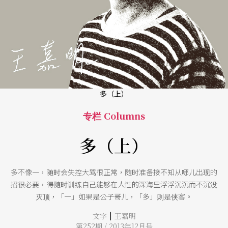
多（上）
专栏 Columns
多（上）
多不像一，随时会失控大骂很正常，随时准备接不知从哪儿出现的
招很必要，得随时训练自己能够在人性的深海里浮浮沉沉而不沉没
灭顶，「一」如果是公子哥儿，「多」则是侠客。
|
文字
王嘉明
第252期 / 2013年12月号