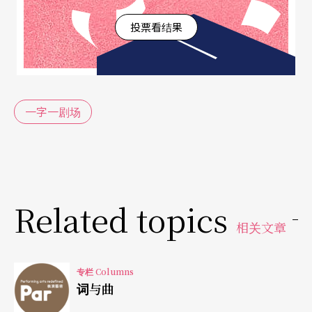
本，有时是导演，有时是票房，其中最惨的是，指
投票看结果
导老师。
许多制作里，文本先出来，几乎成了最重要的要素
和作业程序，因为会影响到戏的品质、因为演员会
一字一剧场
焦虑、因为设计无法设计、因为不知道怎样宣
传……巴拉巴拉，好像句子前面只要加个「因为」
就理所当然地不用讨论，却自以为思考过了。所
以，被合理化的焦虑可以尽量以科学的因果模式蔓
Related topics
延扩散，让多数人不去承认害怕、不敢冒险，遗忘
相关文章
方法和程序还有很多可能性。因此，廉价的客观科
学思维模式成了潜藏在工作底层最大的「一」。谁
专栏 Columns
词与曲
说没有文本不能排戏？谁说有文本先出品质才有保