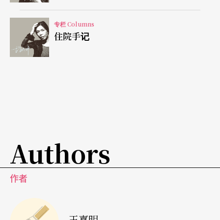
因此「多」是提醒，提醒以不要蔑视他人为前提，
不然无法沟通和交流，因此，「多」不包括蔑视的
专栏 Columns
住院手记
言论，不是什么「多」可以，如同怀疑是不能怀疑
「怀疑」自身的，难道，看你不爽，打你一拳，只
因为这是我的自由吗？
「多」是要能随时接招的侠客
不过，回到现实，要听进去别人的话，还真他XX地
Authors
难，几百本励志书都会这样写，但只要一回到家听
父母讲个十分钟话，就可能马上破功。导演听得进
作者
多少评论的话？导演会承认自己做了烂戏吗？排练
过程听得进多少演员或制作人的话？觉得戏烂还会
王嘉明