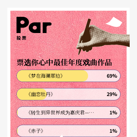
为了反抗「一」而存在
「多」一开始是为了反抗「一」。反对单一的价值
投票
观、反对一言堂、反对独裁的洗脑……于是展开以
多元的媚态挑衅一哥。「一」当然会害怕，害怕被
票选你心中最佳年度戏曲作品
推翻，害怕会乱，害怕信仰一辈子祂说了就算的
神，只是一本畅销文学小说里的角色，总希望世界
69%
《梦在海潮那边》
照著一个真理走就好，不要再改了，拜托，我实在
29%
《幽恋牡丹》
没有时间夕复一夕地面对变来变去啊！嗯，类似的
话在排练和开会过程中也常出现：不要再改啦，就
1%
《转生到异世界成为嘉庆君—发现我的祖先是诈骗集团!?》
照剧本走嘛，莎士比亚不是这个意思，时间来不及
了要赶快确定啊……「一」在剧场里，有时是剧
1%
《赤子》