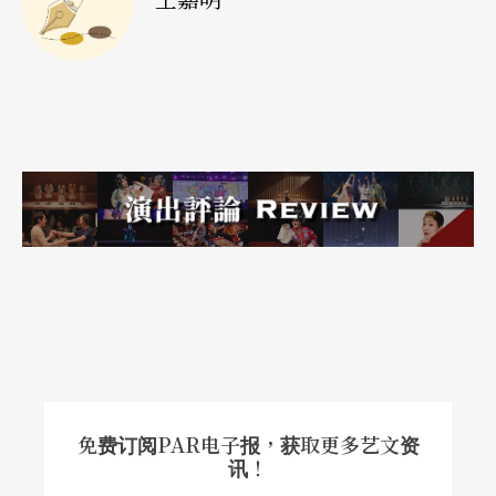
想听导演和制作团队的看法吗？觉得戏烂的观众听
得进多少觉得戏好的观众的意见？反之亦然，但就
像日常生活一样，辱骂吵架声永远比赞美声大声，
戏好和戏烂两者之间的讨论，音量通常是不对等
的。因此，多不像一，随时会失控大骂很正常，随
时准备接不知从哪儿出现的招很必要，得随时训练
自己能够在人性的深海里浮浮沉沉而不沉没灭顶，
「一」如果是公子哥儿，「多」则是侠客。
「多」随著自由言论，民主开放势力愈来愈强大，
因此「一」如同变色龙也随著环境不断转换颜色，
改变策略，而「一」最新的策略就是，多。（待
免费订阅PAR电子报，获取更多艺文资
续）
讯！