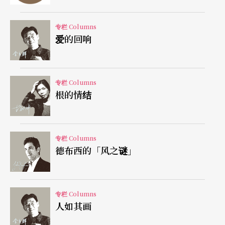
证？事实上，地雷都一样多。而这也成了学校毕业
制作的程序，因为有个文本学生比较好掌握，因为
专栏 Columns
爱的回响
学生不够成熟独立完成，因此会：影响到戏的品
质，演员会焦虑，设计无法设计……教育最可怕的
莫过于无形中将学生训练成：将依赖误以为是深
专栏 Columns
根的情结
度，嘴砲误以为是意义，以客观科学的专业用纸去
美化包装「恐惧」——这所有创作强度的源头。
专栏 Columns
多，不是为了反对「一」的看法，是为了反对「只
德布西的「风之谜」
有一」的看法，和反对为了维护「只有一」所延伸
种种，像禁卫军、东厂等在政策和心理上的各种蜘
蛛网般监控和蔑视的行为。「多」的前提是聆听和
专栏 Columns
人如其画
交流，因为「一」关在皇宫深处，不知人间疾苦，