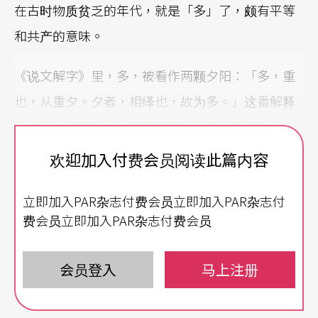
在古时物质贫乏的年代，就是「多」了，颇有平等
和共产的意味。
《说文解字》里，多，被看作两颗夕阳：「多，重
也，从重夕。夕者，相绎也，故为多。」这番解释
仿佛是许慎的独白：望著即将没入黑夜昏橘的夕
阳，心中有股强烈厌世的感受：「夕，重复，夕阳
欢迎加入付费会员阅读此篇内容
每日每日不断来来回回升升降降，真是……太多
立即加入PAR杂志付费会员立即加入PAR杂志付
了。」没办法，甲骨文的解释就是看谁掰得好，看
费会员立即加入PAR杂志付费会员
字典是谁编的。实际上，「月」和「夕」这两个字
在古时也分不太清楚，因为常常同一时间出现在天
会员登入
马上注册
空，进而「月」也成了肉的部首，例如：肢、肝、
肠、胃、肥……