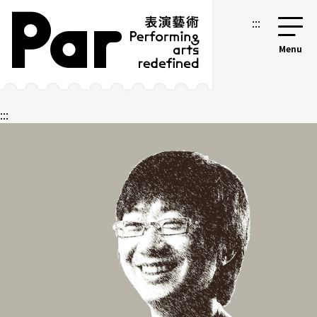
跳到主要内容区块
网站导览
:::
:::