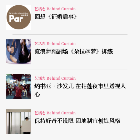
个人修为并养成对事物的观察力，此影响了屏东
艺活志 Behind Curtain
回想《征婚启事》
「单镜头摄影俱乐部」的刘安明、林庆云（台湾设
计家林盘耸之父）、李秀云和北部的黄伯骥等人，
俨然成为南台湾摄影界导师，他们以强烈的黑白阶
艺活志 Behind Curtain
流浪舞蹈剧场《朵拉@梦》排练
调及粗粒子、广角镜逼视被摄物等手法，再现地域
和原味的风土文化。
艺活志 Behind Curtain
可惜的是，一九六八年张士贤病逝后，毕生五万多
约书亚．沙发儿 在花莲夜市里透视人
张底片下落不明，其后人与摄影界失联，国美馆展
心
前还发出「寻人启事」，希望能与张士贤后人取得
艺活志 Behind Curtain
联系，仍无下文。因此，这次展览只能翻摄张士贤
保持好奇不设限 因地制宜创造风格
当时参加日本摄影竞赛得奖的相关文献资料与照
片，及极少量的照片样本展出。