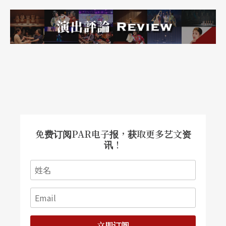
艺术群」成立，郭英声、叶政良、胡永、凌明声、
张照堂、张国雄、庄灵、周栋国、谢震基、刘华震
等为摄影带入更多艺术性的主观元素。此外，因乡
土与现代文学论战、加上媒体蓬勃发展，自由摄影
工作者以更冷冽的镜头观看台湾社会的变迁，如谢
春德、王信、梁正居、林柏梁、王国光等。
免费订阅PAR电子报，获取更多艺文资
台湾摄影人口众多，却没能如绘画、雕塑等获得正
讯！
视，常令业界感叹。日治时期以来，台湾摄影家透
过镜头记录百年更迭，若没有政府出力襄助，台湾
摄影史纲的建立仍是遥遥无期。
立即订阅