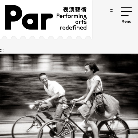
跳到主要内容区块
网站导览
:::
:::