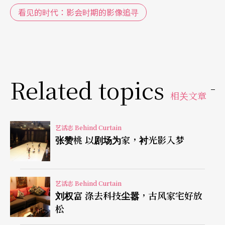
代表，他们将写实摄影观念带入台湾，与五○年代
看见的时代：影会时期的影像追寻
后郎静山为首的「中国摄影学会」主张结合中国水
墨传统的写意摄影抗衡。而「中国摄影学会」在台
复会后，台北摄影学会、台湾省摄影学会等纷纷成
Related topics
立，台湾进入「影会时代」，在发表平台匮乏的年
相关文章
代，影会是台湾摄影爱好者汇聚及交流的重要团
体。
艺活志 Behind Curtain
张赞桃 以剧场为家，衬光影入梦
因城巿与乡镇对摄影的理解及表现有所差距，六○
年代末城乡呈现不同的影像表现，如张士贤主张
「主观性的观看」开启纪实摄影新纪元，他认为纪
艺活志 Behind Curtain
刘权富 涤去科技尘嚣，古风家宅好放
实摄影不纯然是客观记录，主张个人式观看的「社
松
会风景」，为了贯彻个人主观意念，作者应先致力