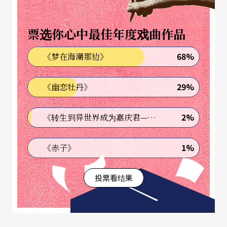
地域性或业余摄影家，他们拥有质量俱佳的摄影作
品，却因长期不被重视而显得陌生，简永彬直言，
票选你心中最佳年度戏曲作品
「看见的时代」展出近五百张照片中，半数未曾曝
68%
《梦在海潮那边》
光。
29%
《幽恋牡丹》
走过半世纪的写真路
日治时期，台湾摄影人靠经营照相器材、开设写真
2%
《转生到异世界成为嘉庆君—发现我的祖先是诈骗集团!?》
馆，推广摄影进入普罗生活，虽然日本政府控管摄
1%
《赤子》
影机具严格，但台籍写真馆带动民间摄影风气，如
林草在台中开设的「林写真馆」等，留下许多台湾
投票看结果
早期影像。
台湾人接触摄影的管道多来自日本，「三剑客」为