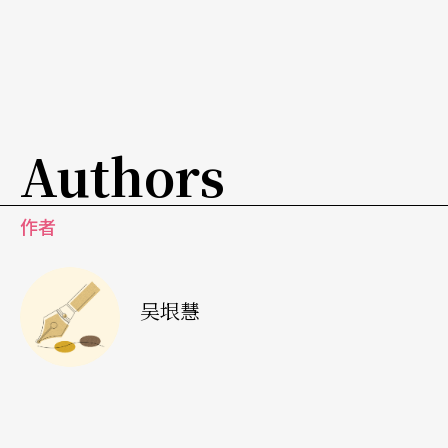
现代摄影的萌芽
五○至七○年代也是台湾人体摄影、彩色摄影萌芽
成长的年代，更重要的是现代摄影思潮的开启。一
Authors
九六五年郑桑溪与其学生张照堂，在美而廉画廊展
出三天的「现代摄影展」，揭开台湾现代摄影序
作者
幕。郑桑溪提到：「我们赞同提倡求真的写实摄
影，但是不只是肤浅的，一按即是的『记录』摄
吴垠慧
影。我们希望能用作品说明真实的人生——有哲学意
味的，有感情冲击力的，赋有作者情感的作品。」
虽然「现代摄影展」被摄影界痛批离经叛道，却为
台湾现代摄影踏出第一步。一九七一年「V-10视觉