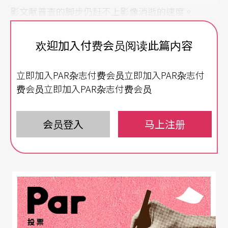
影文献普查的脚步仍赶不上影像消逝的速度。
国立台湾美术馆二○一○年举办「凝望的时代：日
欢迎加入付费会员阅读此篇内容
治时期写真馆的影像追寻（1895～1945）」，首次
立即加入PAR杂志付费会员立即加入PAR杂志付
以大型展览的规模梳理台湾摄影史。今年再由影像
费会员立即加入PAR杂志付费会员
工作者简永彬策划「看见的时代：影会时期的影像
追寻（1940s～1970s）」，展出一百卅五人、近五
会员登入
马上注册
百件摄影作品，包含郎静山、张才、邓南光与李鸣
雕，还有李火增、林寿镒、许苍泽、郑桑溪、吴金
淼、骆香林、周志刚、何慧光，及美籍传教士薛培
德等人之作。
上述摄影家除了少数外界熟悉的专业摄影，更多是
投票