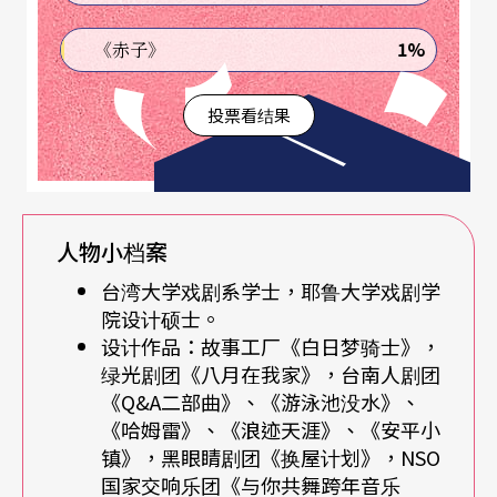
场，「就这么简单一句话，一退伍我马上著手收集
1%
《赤子》
资料准备申请研究所。」
投票看结果
耶鲁三年对李柏霖影响甚大，在老师们教导之下，
慢慢地对生活的观察变得敏感，对角色与环境的关
系变得敏感，创作的东西也更为深入。研究所二年
人物小档案
级的制作让他印象深刻，「看完剧本脑中有了很强
台湾大学戏剧系学士，耶鲁大学戏剧学
的画面。」没想到导演跟李柏霖想的南辕北辙，
院设计硕士。
「我说A他要B，整个晚上僵持不下，最后我说乾脆
设计作品：故事工厂《白日梦骑士》，
绿光剧团《八月在我家》，台南人剧团
A和B方案的模型我都做，然后看设计会议的结果如
《Q&A二部曲》、《游泳池没水》、
何。」
《哈姆雷》、《浪迹天涯》、《安平小
镇》，黑眼睛剧团《换屋计划》，NSO
「现在回想这样的做法，让导演觉得我对她不够信
国家交响乐团《与你共舞跨年音乐