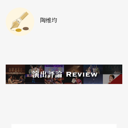
为预算不足或风气尚未普及，有些剧团会希望你设
计身兼技术。」李柏霖认为这是完全分开的两个专
陶维均
业（除非本身两种专业都有），舞台技术也是艺术
家，他们接手设计师的模型、图面，进一步规划如
何制作成需要的尺寸、设计机关机械的控制、评估
材质与强度的关系等，让舞台设计的空间真实呈
现。他希望未来的台湾剧场，专业分工能愈来愈受
重视。
因地制宜创造风格 设计之路不设限
谈到设计风格，李柏霖谈到因地制宜的概念，「我
上课常跟学生讨论舞台上挂的黑幕，大家觉得黑色
会让东西消失，所以遇到不想被看到的地方就想用