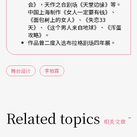
会》，天作之合剧场《天堂边缘》等。
任，没有在同一艘船上。」系主任李名觉知道了这
中国上海制作《女人一定要有钱》、
件事，在设计会议上开导了李柏霖几句：「他要我
《面包树上的女人》、《失恋33
天》、《这个男人来自地球》、《浑蛋
跟导演放轻松，现在只是设计初期，不要认为自己
攻略》。
的东西一定比导演好，不要太快下决定，因为这样
作品曾二度入选布拉格剧场四年展。
对导演不公平。」主任建议他先接收导演的提议，
然后尽量发展；不管会得到什么，也许最终会全盘
舞台设计
李柏霖
推翻，但至少有过尝试。最后，这次的演出不论舞
台或整体都有相当高的评价，也改变了他日后与导
演的工作模式。
Related topics
如同生小孩 每个制作流程相同但长相各异
相关文章
保持好奇而非骤下定论，先了解导演对剧本的想