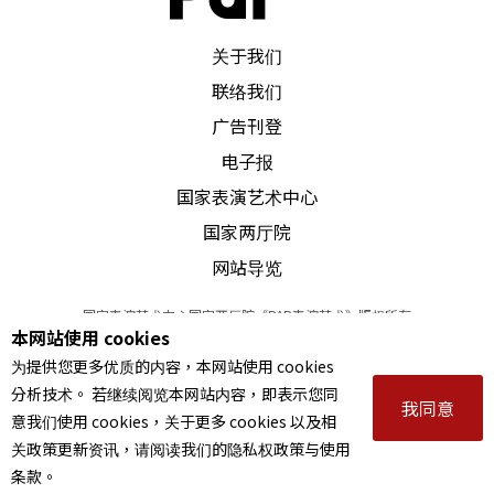
间也都排满了。
PAR 表演艺术杂志
关于我们
联络我们
谈及未来计划，李柏霖希望可以有更多与本地剧作
广告刊登
家合作的机会，也希望有更多音乐剧的案子可以设
电子报
计。「其实我很想弄一个以模型结合灯光的创作，
国家表演艺术中心
透过实体模型与光影说一些故事。」自嘲人心懒
国家两厅院
惰，每逢空档便想休息或出外游玩，这点子在脑中
网站导览
跑了两三年仍未实行，「但这个计划未来一定会发
国家表演艺术中心国家两厅院《PAR表演艺术》版权所有
生，因为是我非常想做的事。」
本网站使用 cookies
©
2022
Performing arts redefined. All Rights Reserved
为提供您更多优质的内容，本网站使用 cookies
统一编号 Tax Id number 00973926
工作法宝
分析技术。 若继续阅览本网站内容，即表示您同
本站所提供相关演出资讯，如有异动应以主办单位公告为准。
我同意
意我们使用 cookies，关于更多 cookies 以及相
服务条款
｜
隐私权声明
｜
著作权声明
关政策更新资讯，请阅读我们的隐私权政策与使用
笔记本和笔
条款。