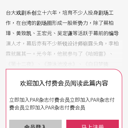
台大戏剧系创立十六年，培育不少人投身剧场工
作，在台湾的剧场圈形成一股新势力，除了蔡柏
璋、黄致凯、王宏元、吴定谦等活跃于幕前的编导
演人才，幕后亦有不少新锐设计师崭露头角，李柏
霖就属其一。光今年，他就参与了《哈姆雷》、
《第十二夜》、《游泳池没水》、《白日梦骑
士》、《八月，在我家》、《Q&A二部曲》、《大
欢迎加入付费会员阅读此篇内容
家安静》等剧的舞台设计，连对岸的制作也找上
他，创作的量与质备受瞩目。
立即加入PAR杂志付费会员立即加入PAR杂志付
费会员立即加入PAR杂志付费会员
从小就爱画 一路画进剧场
美术班从国小一路念到到高中，李柏霖自幼喜爱绘
会员登入
马上注册