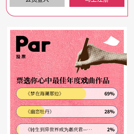
画，空白记事本和笔总是一本换过一本、一支换过
一支。上大学之前从没看过剧场演出，「算是巧合
吧，高三那年看到布告栏上贴著台大戏剧系的招生
简章，发现有设计相关课程，是我感兴趣的东西，
没想太多就申请推甄了。」就这样一头栽进剧场，
投票
绘图工具始终没离身。
票选你心中最佳年度戏曲作品
在学期间，从服装到灯光，各种基础设计课程李柏
霖都上了，唯独舞台设计最上手也最兴趣浓厚。毕
69%
《梦在海潮那边》
业后服兵役前，他一度怀疑是否该继续进修舞台设
28%
《幽恋牡丹》
计或转换跑道尝试平面、室内或是工业设计；这段
时期并没有持续太久，刚好教舞台设计的老师刘达
2%
《转生到异世界成为嘉庆君—发现我的祖先是诈骗集团!?》
伦从耶鲁大学学成归国，劝李柏霖别太快放弃剧