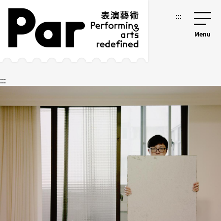
跳到主要内容区块
网站导览
:::
:::