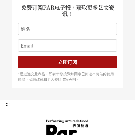
免费订阅PAR电子报，获取更多艺文资
黑幕处理，但忘了思考其中的意义，把黑幕挂在侧
讯！
台也是设计的一部分吗？黑幕在这个空间中到底代
表了什么？」所有的规定和限制，都该因地因戏制
宜，而不是「一个先入为主的观念认为黑幕、黑胶
地板……等等原本就是剧场空间的一部分，这些认
知会扼杀学生在创作上发展美妙作品的可能性。」
立即订阅
*通过递交此表格，即表示您接受并同意已阅读本网站的使用
面对设计，李柏霖对自己的期许是「不自我设
条款，私隐政策和个人资料收集声明。
限」。「我很幸运，刚回台湾就有案子可做，也这
样一路做到现在，其中大都是剧场设计，但也有帮
:::
朋友的画廊规画场地或活动展场的舞台。」李柏霖
对设计没有设限，若时间允许也想尝试不同领域的
设计案，但这几年刚好找上门的都是剧场设计，时