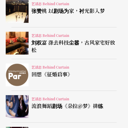
法，再试图具象化彼此脑中的画面，「我喜欢所有
艺活志 Behind Curtain
张赞桃 以剧场为家，衬光影入梦
设计聚在一起开会，共同讨论如何把文字视觉甚至
听觉化，喜欢从一张草稿最后成为模型的过程。」
对李柏霖而言，每个制作都是从无到有，像生小孩
艺活志 Behind Curtain
刘权富 涤去科技尘嚣，古风家宅好放
一样，各个长相不同遭遇不同，但流程大同小异：
松
看剧本、看排、跟导演开会、手稿、模型，然后进
工厂，最后进剧场。
艺活志 Behind Curtain
回想《征婚启事》
「看排很重要，尤其是边排边发展的戏更要常
看。」导演跟演员专心排戏，有时会忽略排练场和
艺活志 Behind Curtain
剧场之间的差别，技术问题在排练场可能毫不起
流浪舞蹈剧场《朵拉@梦》排练
眼，若不及时解决，进剧场之后就会引发混乱。
「李名觉老师在一年级上学期的最后一个课堂制