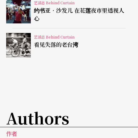
艺活志 Behind Curtain
作，会让我们与二年级的导演合作。」第一次开会
约书亚．沙发儿 在花莲夜市里透视人
先听导演说他想要怎么导这出戏，然后互相提问，
心
到舞台设计觉得你可以动手画些东西，「导演可能
讲的很抽象，但你得尽量问出方向，因为把文字视
艺活志 Behind Curtain
看见失落的老台湾
觉化是舞台设计的责任。」李柏霖说。
吊诡的是，愈与导演细琐且全面的沟通，对定稿的
焦虑不安也更大，「我几乎每个制作都这样，一直
怀疑自己这样做真的对吗？没有问题吗？这种怀疑
像个幽灵一直飘在那，直到首演了观众进场了，才
慢慢散去。」
Authors
「在美国，设计和技术分工明确，但在台湾可能因
作者