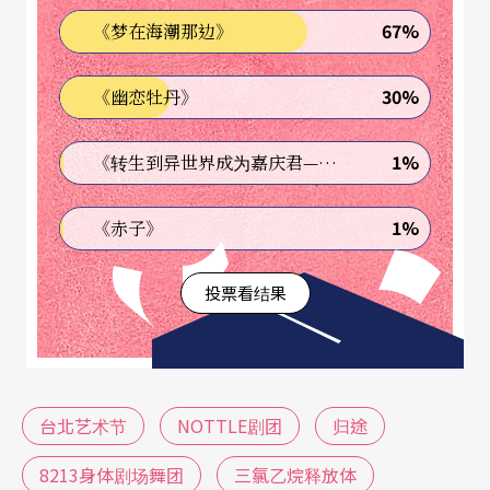
67%
《梦在海潮那边》
Date
的集结，表现形式介于表演和视觉艺术之间。
压轴演出则为日本知名剧团Pappa TARAHUMARA男
30%
《幽恋牡丹》
演员松岛诚的独立创作《HANE-G》，剧名日文为
「羽根爷」，指的是一位有翅膀、会飞的老爷爷，
1%
《转生到异世界成为嘉庆君—发现我的祖先是诈骗集团!?》
从他的角度，凝视都会人寂寞的心灵。（廖俊逞）
1%
《赤子》
投票看结果
台北艺术节
NOTTLE剧团
归途
8213身体剧场舞团
三氯乙烷释放体