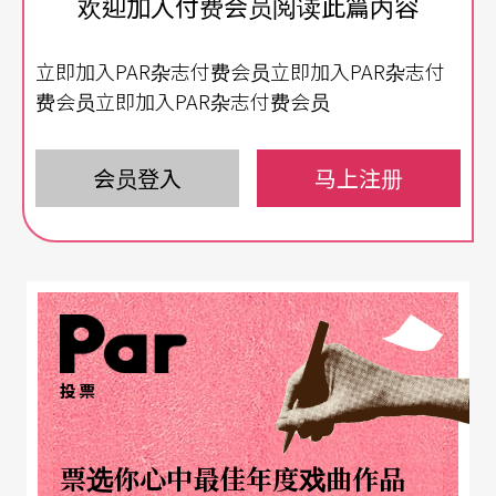
欢迎加入付费会员阅读此篇内容
布莱希特的反战讽刺诗作《死亡士兵的传说》，集
立即加入PAR杂志付费会员立即加入PAR杂志付
合了默剧、舞蹈、肢体动作与音乐等超越语言限制
费会员立即加入PAR杂志付费会员
的表演媒介，质问著存在于「战争」与「生活」间
的人们，「心」该如何安放？甫创团的「8213肢体
会员登入
马上注册
舞蹈剧场」由舞者孙棁泰与董怡芬组成，作品《三
氯乙烷释放体》由剧场导演符宏征跨刀整合，将两
人过去一年放逐流浪异国，接受不同文化撞击的感
受，透过肢体展现。
《非关展览》是新加坡年轻数位艺术家Choy Ka Fai
投票
在二○○三与二○○五年间，于跨界合作团体KYTV
（Kill Your Television Artist Collective）中所发表的
票选你心中最佳年度戏曲作品
两个作品
Design For Death
、
Not available on Print