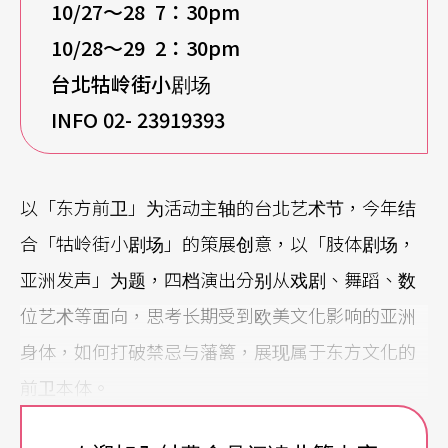
10/27
〜28 7：30pm
10/28
〜29 2：30pm
台北牯岭街小剧场
INFO 02- 23919393
以「东方前卫」为活动主轴的台北艺术节，今年结
合「牯岭街小剧场」的策展创意，以「肢体剧场，
亚洲发声」为题，四档演出分别从戏剧、舞蹈、数
位艺术等面向，思考长期受到欧美文化影响的亚洲
身体，如何打破禁忌与藩篱，展现属于东方文化的
前卫本体。
韩国首尔NOTTLE剧团《归途》改编自德国剧作家