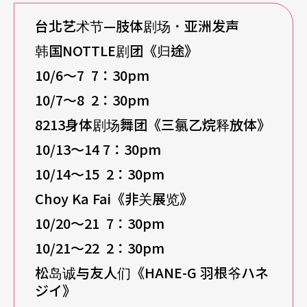
台北艺术节—肢体剧场．亚洲发声
韩国NOTTLE剧团《
归途
》
10/6
〜7 7：30pm
10/7
〜8 2：30pm
8213
身体剧场舞团《
三氯乙烷释放体
》
10/13
〜14 7：30pm
10/14
〜15 2：30pm
Choy Ka Fai
《非关展览》
10/20
〜21 7：30pm
10/21
〜22 2：30pm
松岛诚与友人们《
HANE-G
羽根爷ハネ
ジイ
》