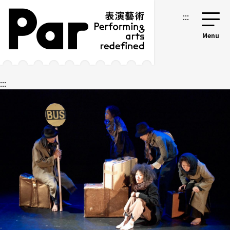
跳到主要内容区块
网站导览
:::
:::