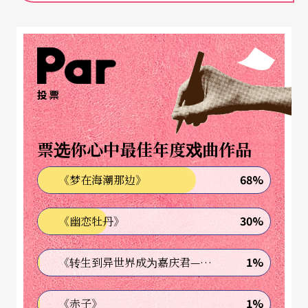
她一直想当的「秘书」一职维生，当然她原来的技
能还是派得上用场，因为她有最快的手指，可以一
分钟敲打一百六十个字，又兼懂英文、西班牙文、
德文和义大利文，是最好的秘书材料……。
投票
傅聪谈阿格丽希
票选你心中最佳年度戏曲作品
傅聪与阿格丽希的一段浪漫过往，是乐坛传颂多年
68%
《梦在海潮那边》
的美事。傅聪在应新象之邀的餐会上，谈到了许多
30%
《幽恋牡丹》
往事。他们一九六一年初识于纽约，这时正好就是
阿格丽希不练琴的那三年间。傅聪谈到两人在阿斯
1%
《转生到异世界成为嘉庆君—发现我的祖先是诈骗集团!?》
肯纳西（Stefan As-kenase）八十大寿时，以拉威
尔的《鹅妈妈》组曲和莫札特双钢琴奏鸣曲为大师
1%
《赤子》