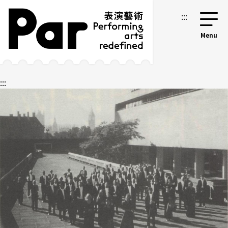
跳到主要内容区块
网站导览
:::
:::