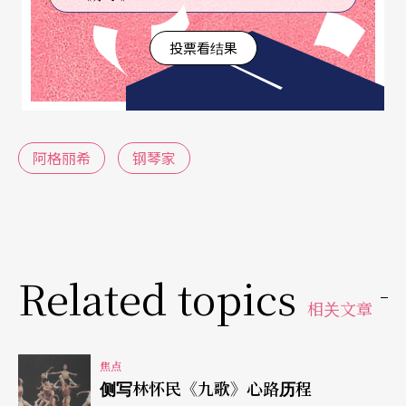
祝寿的故事。演奏时两人声部的分配，充份凸显出
投票看结果
这两位钢琴家的演奏特色：在莫札特的曲子中，阿
格丽希原本负责第一部，却因嫌傅聪笨手笨脚，而
傅聪也嫌她旋律线唱得不够美，所以，两人就互相
对调，形成视觉上男生负责高音部、女生负责低音
阿格丽希
钢琴家
部不太和谐的景象，第二部中许多灵巧、节奏性强
的伴奏正好符合阿格丽希的弹奏特性；而在《鹅妈
妈》一曲中，第一部有许多闪亮、快速的装饰音，
因此又换回阿格丽希来弹。傅聪说阿格丽希的弹奏
Related topics
相关文章
是发亮的。
傅聪讲述赵元任以中国字「十」造了一句强调中文
焦点
侧写林怀民《九歌》心路历程
「阴阳上去」四音特别念法的故事，被阿格丽希借