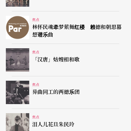
去解释莫札特音乐中看似重复却句句不同的细腻处
理，更加深了我们对阿格丽希触类旁通、智性极高
焦点
林怀民魂牵梦萦舞红楼 赖德和朝思暮
的印象。
想谱乐曲
阿格丽希曾反对阿根廷政府以她为名举办大赛，这
焦点
种不喜凸显自己的率真和朴直，却常因为任性取消
「汉唐」姑嫂相和歌
演奏会，被人误认为喜欢耍大牌。而在阿格丽希大
赛当评审时，她却又常因同情心和善变的性情，辗
焦点
转无法决定得奖者名单。傅聪也谈论到几位他认识
异曲同工的两德乐团
的音乐家的特色，他说杜普蕾诠释音乐是全然依赖
直觉，而阿格丽希的音乐中有东西，那是靠她敏锐
的观察力（perception）而来。而且他说阿格丽希
焦点
泪人儿花旦朱民玲
最爱莫札特、却也最怕莫札特，以及当她在伦敦演