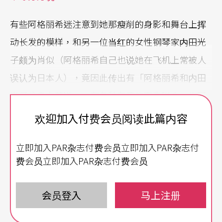
有些阿格丽希迷注意到她那瘦削的身影和舞台上挥
动长发的模样，和另一位当红的女性钢琴家内田光
子颇为肖似（阿格丽希自己也说她在飞机上常被人
误认为日本人），竟因此传出有「阿格丽希和内田
光子分身本尊说」，有各种有趣的穿凿附会，指阿
格丽希是两个不同宇宙空间中穿梭的同一人，所以
欢迎加入付费会员阅读此篇内容
只要有一人在，另一人就只好不见。而如果这两个
立即加入PAR杂志付费会员立即加入PAR杂志付
本应不同时空的分身一旦不小心碰在一起，那时空
费会员立即加入PAR杂志付费会员
就会产生扭曲，造成核子爆炸一般的反应，地球会
因此产生核融合而毁灭。还有一种说法是，阿格丽
会员登入
马上注册
希有次到日本去旅行，竟因此搭不上回另一时空的
班机，就此流落在东京街头，无以维生，只好从事