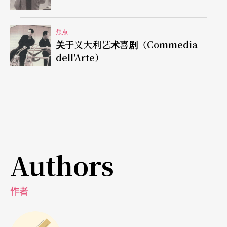
出萧邦第一号时，又仅仅因为傅聪一句建言而揣测
不安，在在显示了她对音乐的敏感和她对自己演奏
焦点
关于义大利艺术喜剧（Commedia
所要求的高标准。
dell'Arte）
傅聪对阿格丽希的钢琴技巧赞不绝口，认为她是举
世第一、天生、无人能比的，但阿格丽希似乎不怎
么需要练琴，因为她的技巧从小就苦练而成，从此
跟著她了。傅聪认为对钢琴充满爱恨交织情感的阿
格丽希是钢琴的魔术师，可以变出最多的光彩和效
Authors
果。
作者
我们从傅聪回忆讲述时显露光彩的表情中，看到了
他对阿格丽希既羡又怜的多种情绪。