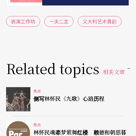
里永远有一对严肃正经的情侣为爱情所苦，因为老
人潘多伦和鄕下人多多通常不愿意他们结合。
表演工作坊
一夫二主
义大利艺术喜剧
因为表演者得以将自己的个人个性带到他们的角色
里，即兴变得更加自然活泼。而且由于所有演员生
活、工作几乎都在一起，彼此之间均有良好默契，
甚至在平日相处之际也以戏中角色关系来彼此对
Related topics
相关文章
待、娱乐。也难怪上了台演员就能够在玩得如此尽
兴，观众看得更是笑呵呵。义大利艺术喜剧里的所
焦点
有角色都有固定的传统服装，像仆人哈列金处处补
侧写林怀民《九歌》心路历程
钉的外套，或鄕下人多多的学究袍，让观众能很快
认出他们的身份。面具包括在服装之中，台上每一
焦点
张脸都被面具覆盖住，只除了那对年轻爱侣。面具
林怀民魂牵梦萦舞红楼 赖德和朝思暮