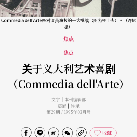
Commedia dell'Arte是对演员演技的一大挑战（图为金士杰）。（许斌
摄）
焦点
焦点
关于义大利艺术喜剧
（Commedia dell'Arte）
|
文字
本刊编辑部
|
摄影
许斌
第29期 / 1995年03月号
收藏