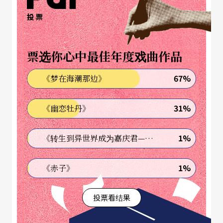
虽然演出是即兴创作，听起来十分吓人，但义大利
投票
艺术喜剧的传统让这些演员的工作变得不是这么困
难。因为义大利艺术喜剧里每一个角色几乎都是固
票选你心中最佳年度戏曲作品
定的，而且大部分的演员一生就只扮演一个角色。
67%
《梦在海潮那边》
这些固定喜剧角色后来对西方戏剧有很深的影响，
有些甚至在今天的好莱坞电影仍明显可辨识，像是
31%
《幽恋牡丹》
好色又吝啬的有钱老人潘多伦（Pantalone），老是
有意无意地阻挠年轻人的婚事；好管闲事的笨鄕下
1%
《转生到异世界成为嘉庆君—发现我的祖先是诈骗集团!?》
人多多（Dottore），总是介入邻居的家务事，搞得
1%
《赤子》
满城风雨；而有时愚蠢、有时又精明得不得了的仆
人角色，通常喊作艾尔列奇诺（Arlec-chino）或哈
投票看结果
列金（Harlequin），是最受欢迎的甘草人物。剧本