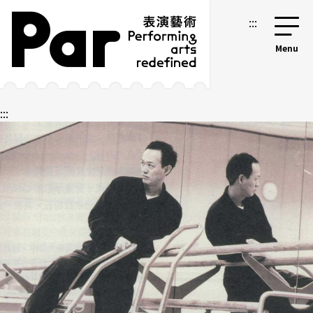
跳到主要内容区块
网站导览
:::
:::