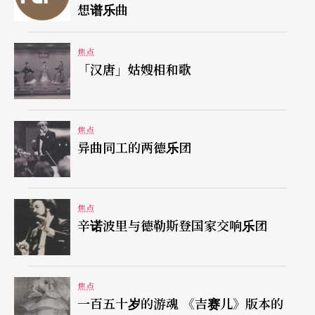
的设计也有迹可循，好比老人潘多伦的面具中间一
想谱乐曲
定长著一个巨大的鹰钩鼻。每一个角色也一定会有
焦点
它固定的把戏（lazzi），不断重复制造笑果，譬如
「汉唐」姑嫂相和歌
军官卡辟塔诺（Capitano）就是会被他的长剑缠
住，整个身体线条看上去像是拥有一个夸大的阴
茎。
焦点
异曲同工的两德乐团
义大利艺术喜剧在文艺复兴时期风靡全欧，尤其在
法国，它还找到了莫里哀（Molière）为它发扬光
焦点
大。义大利艺术喜剧的人物典型即兴表演方式是它
辛诺波里与德勒斯登国家交响乐团
留给后世的最大遗产，到了二十世纪，甚至成为一
些以前卫著称的剧团创作的一大技巧。而它的普罗
焦点
性格也让它在新科技艺术──电影挣得一席之地，
一百五十岁的游魂 《吉赛儿》版本的