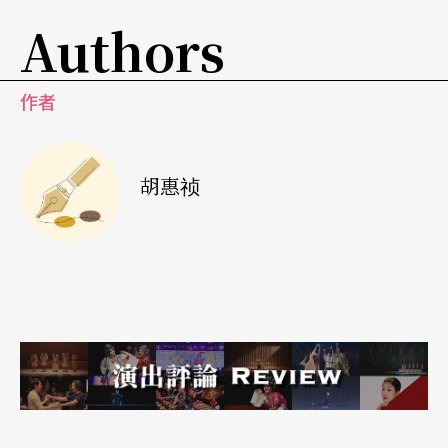
Authors
出。「汉唐」团员著玄服表演，则是取「玄」为汉
代国色，上饰蟠龙飞凤或云纹花卉皆紫绣，因
作者
「紫」为唐代国色。今日南管的演出虽不能完全重
现汉、唐古貌，但求逼肖氛围，领入南管的精神意
趣。
胡惠祯
（本刊编辑胡惠祯采访）