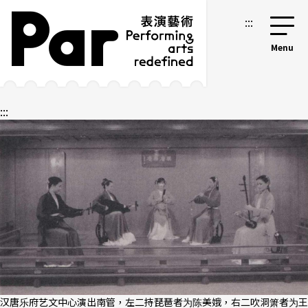
跳到主要内容区块
网站导览
:::
:::
汉唐乐府艺文中心演出南管，左二持琵琶者为陈美娥，右二吹洞箫者为王