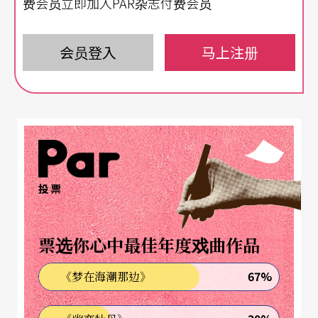
费会员立即加入PAR杂志付费会员
南管音乐的情，陈美娥嗓声的幽曲乾净，在季末的
会员登入
马上注册
春雨中，寅夜绕耳不去。前年三月「汉唐乐府」一
场南管演出留下的音印仍然淸鲜；今年六月在两厅
院「风雅颂系列」古韵新姿中，汉唐祭出泉州来的
媳妇王心心主唱，南管爱好者将可聆赏到正统泉州
腔南音了。
投票
来台甫年余的王心心，是陈美娥的嫂子。姑嫂结缘
于南管，嫂嫂虽比小姑年轻，南管艺龄却较长。
票选你心中最佳年度戏曲作品
「我开始学讲话就在南管的音乐中了，」王心心
67%
《梦在海潮那边》
说：「听大人唱，自己也哼，南音就是儿歌了。
……只有南音，其他的没有听过。」还不习惯说普