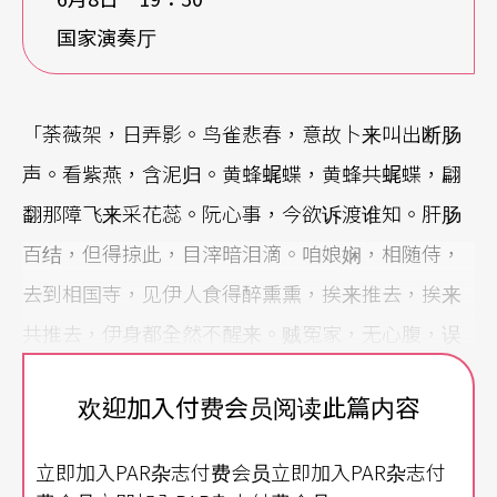
国家演奏厅
「荼薇架，日弄影。鸟雀悲春，意故卜来叫出断肠
声。看紫燕，含泥归。黄蜂𧋦蝶，黄蜂共𧋦蝶，翩
翻那障飞来采花蕊。阮心事，今欲诉渡谁知。肝肠
百结，但得掠此，目滓暗泪滴。咱娘娴，相随侍，
去到相国寺，见伊人食得醉熏熏，挨来推去，挨来
共推去，伊身都全然不醒来。贼冤家，无心腹，误
阮返来，此处无兴又无彩。肌肤瘦，阮不自在，阮
欢迎加入付费会员阅读此篇内容
身恰似扬子江中遇著风浪摇摆。雀桥会，不驾来。
亲像牛郎织女，银河阻隔在东西。恰亲像牛郎织
立即加入PAR杂志付费会员立即加入PAR杂志付
女，银河阻隔在许天台。」（南管〈荼薇架〉）