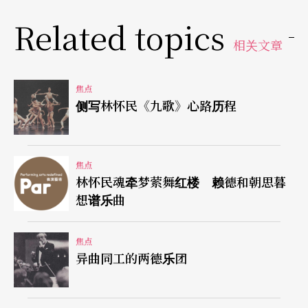
作品分析入心，探究调式及曲牌，而她本身的泉州
Related topics
腔是正统南音的标准唱腔。毕业后加入泉州南音乐
相关文章
团，成为一个真正识晓南音的专业演出者。
获准来台定居后，参与夫婿与小姑合力创建的汉唐
焦点
侧写林怀民《九歌》心路历程
乐府南馆古乐团，与陈美娥一同教学及演出。「汉
唐」在陈美娥与兄长的十年努力下，经营出一个专
业场地，逢周六、日晚演出，也为机关团体接待外
焦点
林怀民魂牵梦萦舞红楼 赖德和朝思暮
宾或办活动而专场演出。
想谱乐曲
演而优则究，陈美娥钻硏古乐史多年了，早期多与
焦点
东南亚侨界的南音团体接触，开放探亲后，她更频
异曲同工的两德乐团
繁往大陆采集南管源头史料，请益学界耆宿。令陈
美娥最是感慨深甚的是杨荫浏老先生的一段话：