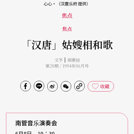
心心。（汉唐乐府 提供）
焦点
焦点
「汉唐」姑嫂相和歌
|
文字
胡惠祯
第20期 / 1994年06月号
收藏
南管音乐演奏会
6月8日 19：30