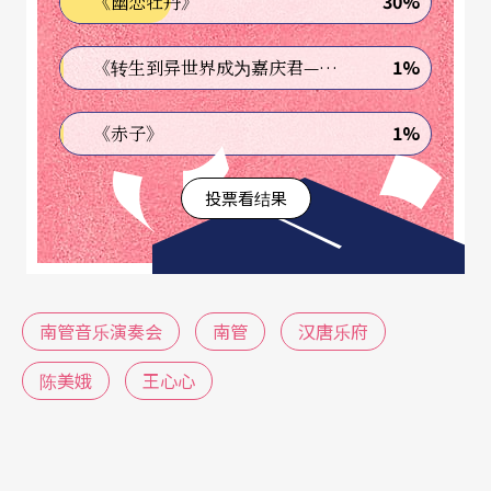
30%
《幽恋牡丹》
通话，含著泉州腔不时地望向身边陈美娥。她看来
腼腆，却不怯唱，第一次上台竟只五岁。「是高甲
1%
《转生到异世界成为嘉庆君—发现我的祖先是诈骗集团!?》
戏班到我们玉溪村演，开演前后加一段南音，我上
1%
《赤子》
去唱〈小红花〉。」后来村上庙会、办喜事、学校
办活动都找她唱曲，鄕绅长辈闲在就一句一句地教
投票看结果
她。稍长，入晋江县文化馆文宣队，经常出外地巡
演。在一次南音大会串的排练中，听到一位男生唱
〈因送哥嫂〉，「特别的好听……」她讲不出那个
南管音乐演奏会
南管
汉唐乐府
触动，却依稀浮现那份动容。这是她第一次沁心领
会南音的淸美古雅，她想要深入地学。过二年，福
陈美娥
王心心
建艺校泉州分校南音班第一届招生，她考上入学，
接受系统化严格地教导，乐器从琵琶入手，唱曲由