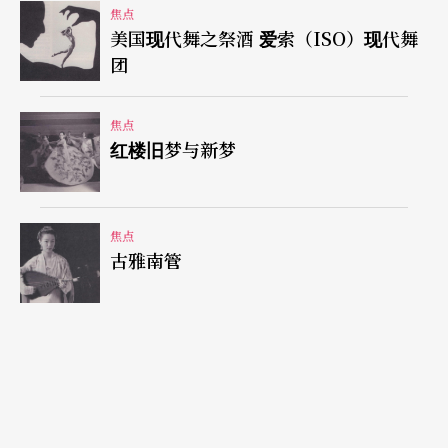
焦点
「我们必须要写一部有音乐的中国音乐史；中国音
美国现代舞之祭酒 爱索（ISO）现代舞
乐史不可以是一部没有音乐的音乐史。」浩瀚典
团
册，陈美娥博采细究，完成《中原古乐史草稿》上
焦点
篇，近日付梓。除了「幸运地成为南管音乐的一个
红楼旧梦与新梦
传承者」之外，她更自期以学养丰实这个传承者的
角色。
焦点
古雅南管
在南管的演出型态上，自一九八八年起陈美娥勇敢
地企图复古，团员著玄服由观众席走道后端列队走
奏踩阶而上，呈现演出，观者莫不留下深刻图像。
南管可以说是古代贵族士绅的一种室内乐，所谓踩
阶是指演出者列队由庭外一进一进地踩阶而入，边
走边奏，有如序奏似的将音乐带到正堂上才开始演