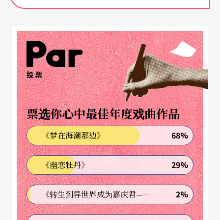
式上具实验探索，又或是新进艺术家的试验，这些
自家的场地容许创作在一个相对租用剧场灵活的空
间发酵，也比较有运用空间和物料的弹性，是创意
发挥的重要来源；另一方面，观众参与这些小剧场
投票
演出能有互动体验，也是小剧场珍贵之处。即使艺
术家不利用这些场地进行演出，以香港这个租金极
票选你心中最佳年度戏曲作品
高的城市来说，艺团很难负担租用商厦的单位，而
68%
《梦在海潮那边》
要在闲置空间或艺术村找到生存的可能性，僧多粥
少也非易事。
29%
《幽恋牡丹》
政府在二○○九年推出活化工厦政策，业主可以申
2%
《转生到异世界成为嘉庆君—发现我的祖先是诈骗集团!?》
请更改或重建工厦用途，原意是让原来闲置的工厦
空间有更多出路，不过这些改建主要是朝商业利润