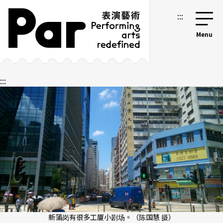
跳到主要内容区块
网站导览
:::
:::
新蒲岗有很多工厦小剧场。（陈国慧 摄）