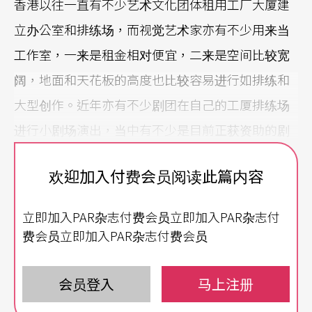
香港以往一直有不少艺术文化团体租用工厂大厦建
立办公室和排练场，而视觉艺术家亦有不少用来当
工作室，一来是租金相对便宜，二来是空间比较宽
阔，地面和天花板的高度也比较容易进行如排练和
大型创作。近年亦有不少剧团在自己的工厦排练场
进行小剧场演出，当中有不少是目前正获资助的剧
团，如「剧场工作室」、「同流」、「糊涂戏班」
欢迎加入付费会员阅读此篇内容
等，事实上，也已有不少独立音乐组织在工厦举行
演出，相关消防安全问题亦引起社会关注。
立即加入PAR杂志付费会员立即加入PAR杂志付
费会员立即加入PAR杂志付费会员
租金廉宜 工厦成为创作基地
这些独立场地如雨后春笋般反映艺团对小型场地的
会员登入
马上注册
需求，这些创作可能不需要面对很多观众，但在形