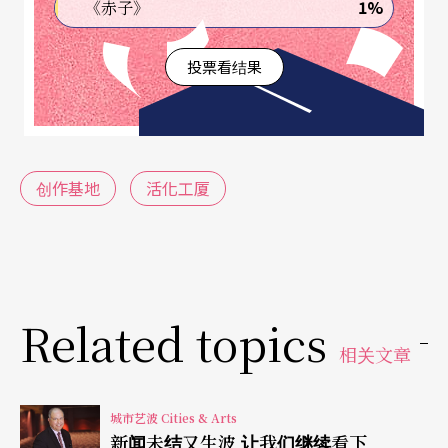
1%
《赤子》
高的方向发展，如办公室和酒店，活化政策对艺团
投票看结果
和文化团体在工厦内的发展和演出难有帮助，甚至
反而是因为「活化」光环让租金上升，原来的独立
表演空间无法生存。这些空间的「非法性」一直让
艺术家进退失据，同时安全的问题亦有隐忧，政府
创作基地
活化工厦
看似「半闭眼」的态度既没有在政策上为工厦独立
场地「正名」，亦未提出发展的可能性，曾有艺团
因为有政府人员巡查而临时把空间变阵还原，艺团
和艺术家不单是一直走钢索地生存，观众也要「冒
Related topics
相关文章
险」看演出。
大火引发
政府取缔艺团忧心
城市艺波 Cities & Arts
新闻未结又生波 让我们继续看下