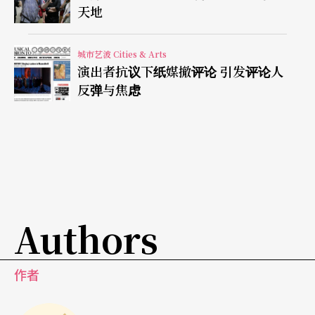
天地
行动会否更进一步尚未可知，但业界的忧虑就已然
浮现。艺团在这些空间运作投放的不只是硬件资
城市艺波 Cities & Arts
源，更多是创造可以安心创作的环境，这种状态在
演出者抗议下纸媒撤评论 引发评论人
反弹与焦虑
香港来说特别珍贵，但往往是最难以预计的条件。
艺团发展的长远视野受限，与政府缺乏策略有关，
现在连这些仅有的可能空间也不能让艺术家安歇，
这次的取缔行动，是否会是一个争取更好条件的契
机？
Authors
作者