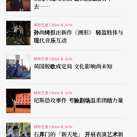
去……
然而刚发生于九龙湾淘大工业村的一场焚烧超过一
百小时的小型仓库大火，除了牺牲两位消防员的生
城市艺波 Cities & Arts
命外，也引发政府对工厦违规用途的取缔，工厦空
孙尚绮推出新作《溯形》 轻盈肢体与
间终于被正视，但迎来的却非好消息。目前政府公
现代音乐互动
布首轮行动针对的六座工厦包括新蒲岗中兴工业大
城市艺波 Cities & Arts
厦、九龙湾源发工业大厦、 大埔太平工业中心第一
英国脱欧成定局 文化影响尚未知
座、屯门得利工业中心、葵涌华丰工业中心和荃湾
顺丰工业中心，这些工厦有储存危险品，需要有牌
城市艺波 Cities & Arts
照，但因为内有更改用途的空间包括食肆、宗教及
尼斯恐攻事件 考验剧场温柔团结力量
娱乐场所，这些违反土地用途的空间要在十四天内
纠正用途。
城市艺波 Cities & Arts
目前已知有私人的舞蹈排练室牵涉其中，之后取缔
石库门的「新天地」 开展表演艺术新