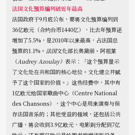
法国文化预算编列破近年最高
法国政府于9月底公布，要将文化预算编列到
36亿欧元（合约台币1440亿），比去年预算还
增加了5.5%，是2010年以来最高，占法国总
预算的1.1%。
法国
文化部长奥黛丽・阿祖莱
（
Audrey Azoulay
）
表示：「这个预算显示
了文化处在共和国的核心地位。文化建立并赋
予了这个国家的价值。」这些经费中，其中有
1亿欧元给国家歌曲中心（Centre National
des Chansons），这个中心是用来演奏与保
存法国音乐的；其他受益的领域，还包括公共
广播，将会收到3.9亿欧元，电影则分配到7亿