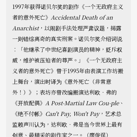
1997年获得诺贝尔奖的剧作《一个无政府主义
者的意外死亡》
Accidental Death of an
Anarchist
，以闹剧手法处理严肃议题，揭露
一则错综离奇的真实刑案。诺贝尔奖介绍词说
︰「他继承了中世纪喜剧演员的精神，贬斥权
威，维护被压迫者的尊严。」《一个无政府主
义者的意外死亡》曾于1995年由表演工作坊搬
上舞台，演出时译为《意外死亡（非常意
外！）》；表坊亦曾改编搬演达利欧．弗的
《开放配偶》
A Post-Martial Law Cou-ple
、
《绝不付帐》
Can't Pay, Won't Pay
，艺术总
监赖声川认为，达利欧．弗是当今世界上最有
创意、最精采的剧作家之一。（廖俊逞）