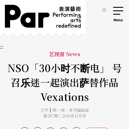
跳到主要内容区块
网站导览
:::
:::
艺视窗 News
NSO「30小时不断电」 号
召乐迷一起演出萨替作品
Vexations
|
文字
耿一伟
、
本刊编辑部
第287期 / 2016年11月号