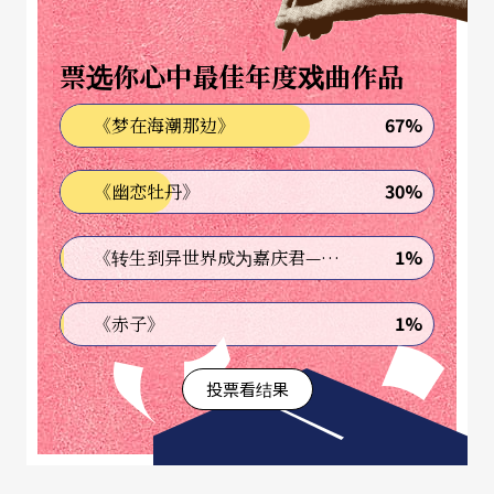
票选你心中最佳年度戏曲作品
67%
《梦在海潮那边》
30%
《幽恋牡丹》
1%
《转生到异世界成为嘉庆君—发现我的祖先是诈骗集团!?》
1%
《赤子》
投票看结果