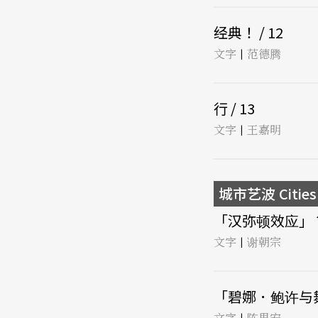
经典！ / 12
文字
范德腾
|
行 / 13
文字
王嘉明
|
城市艺波 Cities 
「汉弥顿效应」？
文字
谢朝宗
|
「碧娜．鲍许与舞
文字
陈思宏