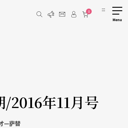
:::
0
期/2016年11月号
才—萨替