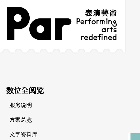
跳到主要内容区块
网站导览
:::
数位全阅览
服务说明
方案总览
文字资料库