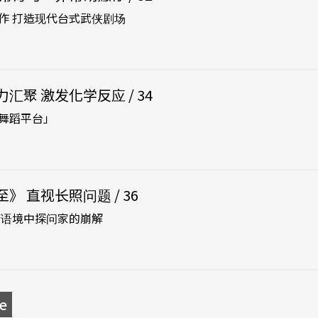
作 打造现代台式武侠剧场
汇聚 激发化学反应 / 34
舞蹈平台」
 直视长照问题 / 36
湾语境中探问家的崩解
e