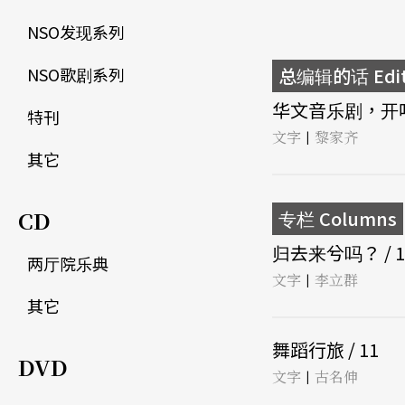
NSO发现系列
NSO歌剧系列
总编辑的话 Edito
华文音乐剧，开唱！
特刊
文字
黎家齐
|
其它
CD
专栏 Columns
归去来兮吗？ / 1
两厅院乐典
文字
李立群
|
其它
舞蹈行旅 / 11
DVD
文字
古名伸
|