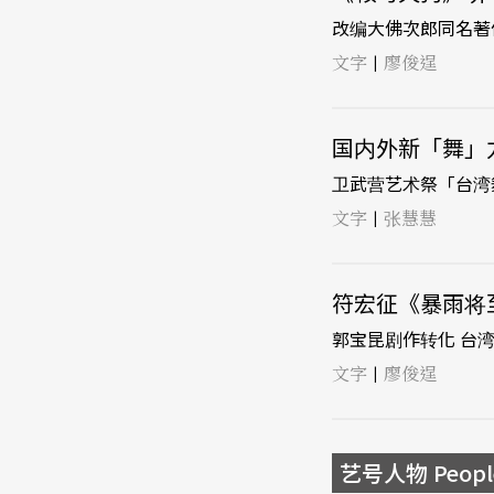
改编大佛次郎同名著
文字
廖俊逞
|
国内外新「舞」力
卫武营艺术祭「台湾
文字
张慧慧
|
符宏征《暴雨将至》
郭宝昆剧作转化 台
文字
廖俊逞
|
艺号人物 Peopl