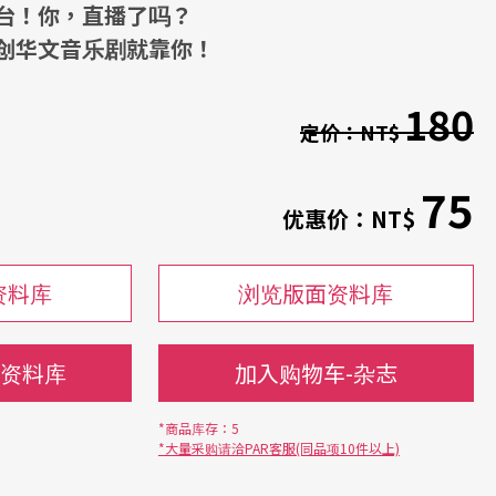
台！你，直播了吗？
创华文音乐剧就靠你！
180
定价：
NT$
75
优惠价：
NT$
资料库
浏览版面资料库
-资料库
加入购物车-杂志
*商品库存：5
*大量采购请洽PAR客服(同品项10件以上)