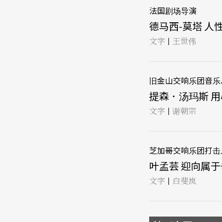
法国剧场导演
德马西-莫塔 人性
文字
王世伟
|
旧金山交响乐团音乐
提森．汤玛斯 用
文字
谢朝宗
|
芝加哥交响乐团打击
叶孟芸 迎向属于击
文字
白斐岚
|