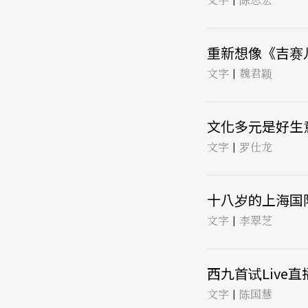
|
重新想像《吉赛儿
文字
魏君颖
|
文化多元是好生意
文字
罗仕龙
|
十八岁的上海国际
文字
李翠芝
|
西九首试Live直
文字
陈国慧
|