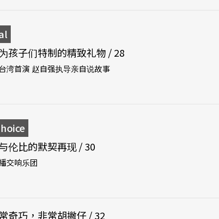
al
为孩子们特制的精致礼物 / 28
台湾首演 赵自强执导亲自说故事
oice
伦比的默契再现 / 30
播交响乐团
常奇巧，非常胡撇仔 / 32