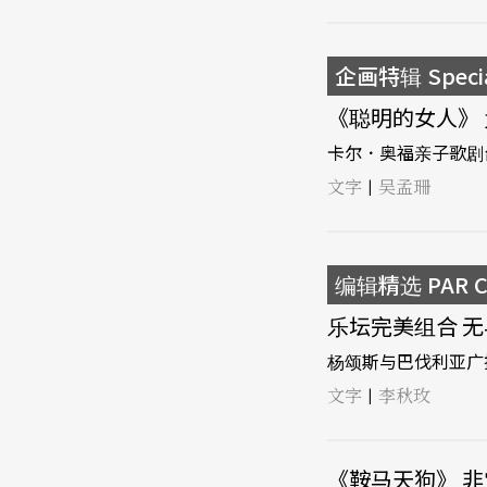
企画特辑 Speci
《聪明的女人》 
卡尔．奥福亲子歌剧
文字
吴孟珊
|
编辑精选 PAR Ch
乐坛完美组合 无与
杨颂斯与巴伐利亚广
文字
李秋玫
|
《鞍马天狗》 非