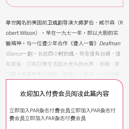
举世闻名的美国前卫戏剧导演大师罗伯．威尔森（R
obert Wilson），早在一九七一年，即以大胆的实
验精神，与一位聋少年合作《聋人一瞥》
Deafman
Glance
一剧，长达四小时的戏，完全没有台词、没
有音乐，只有日常生活如水龙头的水声、洗碗、开
门等大家再熟悉不过的「噪音」，由于，一切动作
都超级地缓慢，时间好像在空间中凝结了，却又还
欢迎加入付费会员阅读此篇内容
在缓缓蠕动，当语言被放空后，生活周遭的声音，
不管再怎么细微，都在无形中被极度地放大，营造
立即加入PAR杂志付费会员立即加入PAR杂志付
出戏剧氛围；而在演员面无表情的机械式动作中，
费会员立即加入PAR杂志付费会员
却正搬演著现代版的米蒂亚复仇杀子之景，骇人听