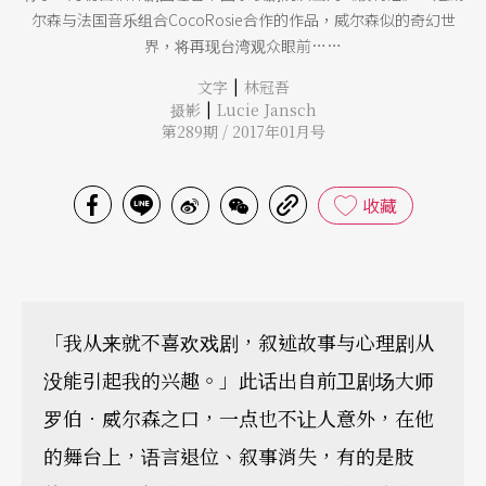
尔森与法国音乐组合CocoRosie合作的作品，威尔森似的奇幻世
界，将再现台湾观众眼前……
|
文字
林冠吾
|
摄影
Lucie Jansch
第289期 / 2017年01月号
收藏
「我从来就不喜欢戏剧，叙述故事与心理剧从
没能引起我的兴趣。」此话出自前卫剧场大师
罗伯．威尔森之口，一点也不让人意外，在他
的舞台上，语言退位、叙事消失，有的是肢