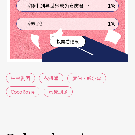
s），及露辛达．柴尔兹（Lucinda Childs）舞团的
1%
《转生到异世界成为嘉庆君—发现我的祖先是诈骗集团!?》
首度携手合作。在此，威尔森更走极端，既没有故
1%
《赤子》
事叙述、也没有古典声乐、更没有古典芭蕾，但依
旧名之为「歌剧」。在格拉斯层层交叠的极简音
投票看结果
乐、歌队或演员抑扬顿挫地重复吟诵台词中，演员
重复著机械式的动作，舞者也不断地重复著基本舞
步、在简单的旋转跳跃中，重组队形，许多不相关
柏林剧团
彼得潘
罗伯．威尔森
的图像、无厘头的文字，被串联在一起，呈现一幕
又一幕让人说不出所以然的唯美意象。舞台上所有
CocoRosie
意象剧场
的一切，仿佛都紧扣在简单的「重复」（repetitio
n）美学之中。然而，细心观察后，会赫然发现，看
似平淡无奇的动作，暗藏著微妙的变化，好比螺旋
式楼梯，在单调重复每一个步伐中，不知不觉地正