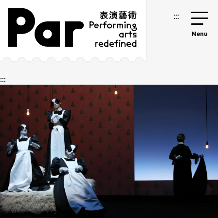
跳到主要内容区块
网站导览
:::
:::