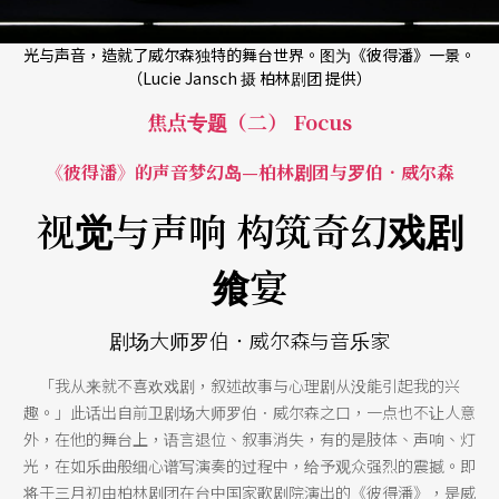
光与声音，造就了威尔森独特的舞台世界。图为《彼得潘》一景。
（Lucie Jansch 摄 柏林剧团 提供）
焦点专题（二） Focus
《彼得潘》的声音梦幻岛—柏林剧团与罗伯．威尔森
视觉与声响 构筑奇幻戏剧
飨宴
剧场大师罗伯．威尔森与音乐家
「我从来就不喜欢戏剧，叙述故事与心理剧从没能引起我的兴
趣。」此话出自前卫剧场大师罗伯．威尔森之口，一点也不让人意
外，在他的舞台上，语言退位、叙事消失，有的是肢体、声响、灯
光，在如乐曲般细心谱写演奏的过程中，给予观众强烈的震撼。即
将于三月初由柏林剧团在台中国家歌剧院演出的《彼得潘》，是威