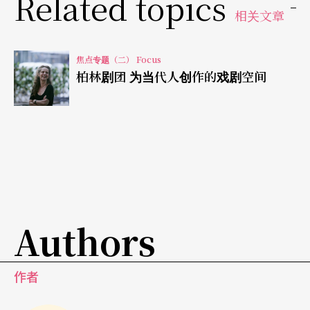
Related topics
相关文章
往上攀爬著，而听似一成不变的旋律，音阶也在每
次重复中，持续地作些微的位移，好似潮水一般，
焦点专题（二） Focus
一波又一波地迎面袭来，绵绵不绝，无始无终。
柏林剧团 为当代人创作的戏剧空间
这部前无古人、后无来者的经典巨作展现了威尔森
戏剧的神奇之处，在不变中蕴藏著变，在变易中延
续著不变。如此独树一帜的风格，可归结他对戏剧
存有异于常人的「歧见」，他曾坦承道：「我从来
就不喜欢戏剧，叙述故事与心理剧从没能引起我的
Authors
兴趣，我偏爱舞蹈，因为它有建筑的特性。我喜欢
乔治．巴兰钦（George Balanchine）与模斯．康宁
作者
汉（Merce Cunningham），因为我不需要去顾虑