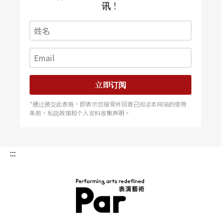
讯！
光，所有视觉与听觉的要素都得服膺于文字。威尔
森却正好反其道而行，他不是从文字，而是先从图
像入手。首先从不同的背景与彼此不相干的领域，
搜集图像、绘画、照片、明信片、电影剧照等，之
后，再进一步挑选，并转换成他戏剧制作的灵感材
立即订阅
料。正因对图像如此地重视，威尔森的戏，在德国
*通过递交此表格，即表示您接受并同意已阅读本网站的使用
条款，私隐政策和个人资料收集声明。
经常被解读为「意象剧场」（Bildertheater）。
尽管如此，舞台意象的营造，仰赖的不单是舞台的
:::
空间设计，尤其，离不开的是，灯光与音乐的配
合。威尔森曾说道：「我把自己所做的工作，当作
是一种视觉的音乐。」可是，何谓视觉的音乐呢？
这就不得不从灯光说起，通常，灯光只是服务於戏
PAR 表演艺术杂志