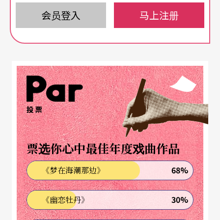
闻的举止与死灰的冷漠构成极大的反差，激荡出令
会员登入
马上注册
人意想不到的戏剧能量。由此，已可看出威尔森基
本创作手法的端倪了——他不是由文字，而是由声音
自己来说故事，或说，借由声音与图像给予观众强
烈的震撼。这部处女作甫出，即惊艳四方，威尔森
开始崭露头角。
投票
独特风格 来自对戏剧的「歧见」
票选你心中最佳年度戏曲作品
然而，真正为他奠定「前卫艺术家」地位的，是一
68%
《梦在海潮那边》
九七六年在亚维侬艺术节首演的四幕歌剧《沙滩上
的爱因斯坦》
Einstein on the Beach
。这是他与当
30%
《幽恋牡丹》
时已颇有名气的音乐家菲利普．格拉斯（Philip Glas