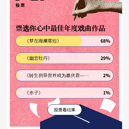
他只想到他自己？
投票
皇室的婚姻不可以没有政治成分，时间己经还了黛
票选你心中最佳年度戏曲作品
安娜王妃一个公道，初入宫门蜜月期刚过，她便活
在枕边人其实另有心上人的阴影里，那位第三者虽
68%
《梦在海潮那边》
说也不是单身，但无损「她」经常出现在丈夫与自
29%
《幽恋牡丹》
己身边，因为，查尔斯在回答传媒访问时极力否认
自己不忠，「我有很多的好朋友，她只是其中之
2%
《转生到异世界成为嘉庆君—发现我的祖先是诈骗集团!?》
一，我们在很久的以后，也将继续是很好的朋
友。」这番答话，等于把黛安娜放在说谎者的位置
1%
《赤子》
上，不止，还有自我迫害妄想症，和「不值得同
投票看结果
情」的暴食症患者。
但谁会料到，曾经那么无助的皇妃，却在履行职务