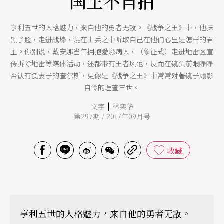
国王不自拍
亨利五世的人格魅力，来自他的勇者无敌。《战争之王》中，他抹
黑了脸，走进战壕，混在士兵之中听取自己在他们心里是怎样的君
主。你别说，戴安娜当年拥抱爱滋病人，（象征式）走进地雷区宣
传拆除地雷等媒体活动，还都带有王者风范，反而在镜头前眼睁睁
否认有负妻子的查尔斯，更像是《战争之王》中常常对著镜子顾影
自怜的理查三世。
|
文字
林奕华
第297期 / 2017年09月号
收藏
亨利五世的人格魅力，来自他的勇者无敌。