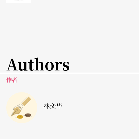
他更像
对
著
镜
子
顾
影自
怜
的理查三世
亨利五世的人格魅力，来自他的勇者无敌。《战争
之王》中，他抹黑了脸，走进战壕，混在士兵之中
听取自己在他们心里是怎样的君主。你别说，戴安
Authors
娜当年拥抱爱滋病人，（象征式）走进地雷区宣传
拆除地雷等媒体活动，还都带有王者风范，反而在
作者
镜头前眼睁睁否认有负妻子的查尔斯，更像是《战
争之王》中常常对著镜子顾影自怜的理查三世。
林奕华
所以，理查三世的战争，是关上门，封闭所有出
口，自己跟自己玩的（心理）游戏，游戏中的他，
分不清什么是内心投射到外部的敌人，什么是现