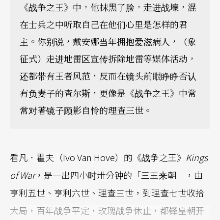
《战争之王》中，他抹黑了脸，走进战壕，混
在士兵之中听取自己在他们心里是怎样的君
主。你别说，戴安娜当年拥抱爱滋病人，（象
征式）走进地雷区宣传拆除地雷等媒体活动，
还都带有王者风范，反而在镜头前眼睁睁否认
有负妻子的查尔斯，更像是《战争之王》中常
常对著镜子顾影自怜的理查三世。
看凡．霍夫（Ivo Van Hove）的《战争之王》
Kings
of War
，是一出四小时卅分钟的「三王来朝」，由
亨利五世、亨利六世、理查三世，到理查七世收拾
大局，百年战争平定，玫瑰战争休止，都铎皇朝开