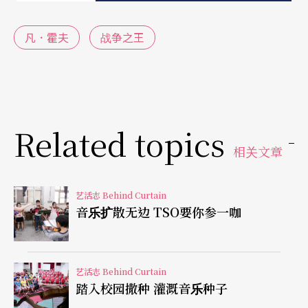
（亲善大使）的过程中，渐渐找到自己可以扮演的
凡．霍夫
战争之王
角色，并且威胁到丈夫的存在感，从而由看来没法
登上的皇后位置，反客为主的，不需要妻凭夫贵，
成为万民爱戴的「人民皇妃」。
Related topics
纪录片中有看了令人心酸的一幕，紧接查尔斯与戴
相关文章
安娜出巡，无数镜头拥向民众争相亲近戴安娜的片
段之后，在某国家级宴会上，查尔斯给宾客们说了
艺活志 Behind Curtain
他私人调校的一个笑话：
音乐扩散无边 TSO要你参一咖
「我应该有两位太太，一个在街头，一个在街尾，
她们都在给群众握手，我在街中心负责指挥她
艺活志 Behind Curtain
踏入校园撒种 灌溉音乐种子
们。」