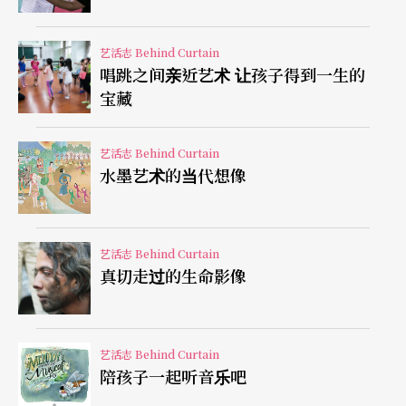
席间哄堂大笑，头戴皇冠的戴安娜也抿著嘴，但她
艺活志 Behind Curtain
真在笑吗？
唱跳之间亲近艺术 让孩子得到一生的
宝藏
自己的丈夫表面在奉承她大受欢迎，只是「两个太
太」就算言者无意，难道听者也可以无心？再加上
艺活志 Behind Curtain
水墨艺术的当代想像
呼之欲出的酸溜溜——本来的夫妇同心，其利断金，
在一个皇储，一个皇妃之间，却变了是争锋头，抢
收视。
艺活志 Behind Curtain
真切走过的生命影像
什么是一国之君？
能从大众需要角度思考和行动的人，而不是做什么
艺活志 Behind Curtain
陪孩子一起听音乐吧
都只为自己著想的人。