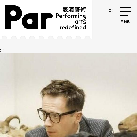
跳到主要内容区块
网站导览
:::
:::