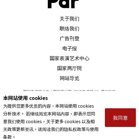
PAR 表演艺术杂志
关于我们
联络我们
广告刊登
电子报
国家表演艺术中心
国家两厅院
网站导览
国家表演艺术中心国家两厅院《PAR表演艺术》版权所有
本网站使用 cookies
©
2022
Performing arts redefined. All Rights Reserved
为提供您更多优质的内容，本网站使用 cookies
统一编号 Tax Id number 00973926
分析技术。 若继续阅览本网站内容，即表示您同
本站所提供相关演出资讯，如有异动应以主办单位公告为准。
我同意
意我们使用 cookies，关于更多 cookies 以及相
服务条款
｜
隐私权声明
｜
著作权声明
关政策更新资讯，请阅读我们的隐私权政策与使用
条款。