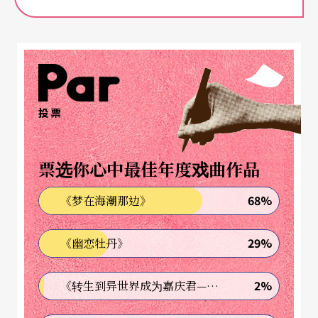
事展开了。柴科夫斯基的
Mama
打头阵，妈妈叫醒
了Melody，为她准备丰盛的早餐，莫札特的
Bread
and Butter
端上桌，吃得饱饱的Melody要出门玩
耍，浦罗柯菲夫的《彼得与狼》、萨提的《儿童菜
投票
单》、葛利格《祖母的小步舞曲》，告诉您Melody
跑到哪里去玩耍了，陪著小Melody一起玩的还有
票选你心中最佳年度戏曲作品
《睡美人》的〈蝴蝶华尔滋〉、〈与蚊子跳舞〉，
小Melody还有自己的秘密，所以林佳静弹了Gautier
68%
《梦在海潮那边》
的《秘密》
The Secret
。
29%
《幽恋牡丹》
玩累了，该睡午觉了，Melody听著佛瑞的《摇篮
曲》入睡，睡醒了又活力十足，打起小鼓，钢琴对
2%
《转生到异世界成为嘉庆君—发现我的祖先是诈骗集团!?》
应的曲子是
The Drummer
，顺道还要带小狗出去散