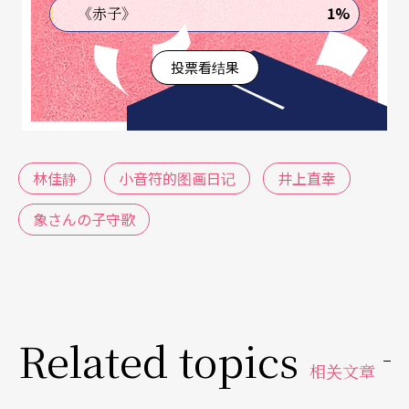
1%
《赤子》
步，盖希文的
Walking the Dog
登场。什么时候您知
道天空布满星星了？莫札特的《小星星》闪耀著，
投票看结果
还有
The Star are Twinkling
一起来。
夜深了，小Melody该睡了，布拉姆斯与萧邦联袂出
现，两首《摇篮曲》，就这么摇啊摇地，陪伴小Mel
林佳静
小音符的图画日记
井上直幸
ody入睡。林佳静写意自在又一派轻松地弹奏童趣
象さんの子守歌
十足的曲子，用音符记录了孩子幸福的一天。
象先生为孙儿录的摇篮曲
另一张CD可能比较不好买，那是日本钢琴家兼音乐
Related topics
相关文章
教育家井上直幸的《象さんの子守歌》。「子守
歌」就是摇篮曲，象先生是谁？就是井上直幸，孙