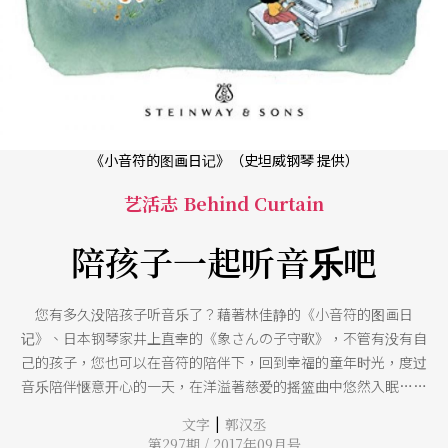
《小音符的图画日记》（史坦威钢琴 提供）
艺活志 Behind Curtain
陪孩子一起听音乐吧
您有多久没陪孩子听音乐了？藉著林佳静的《小音符的图画日
记》、日本钢琴家井上直幸的《象さんの子守歌》，不管有没有自
己的孩子，您也可以在音符的陪伴下，回到幸福的童年时光，度过
音乐陪伴惬意开心的一天，在洋溢著慈爱的摇篮曲中悠然入眠……
|
文字
郭汉丞
第297期 / 2017年09月号