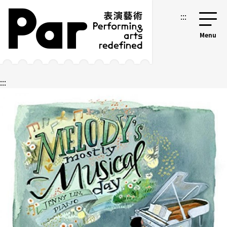
跳到主要内容区块
网站导览
:::
:::