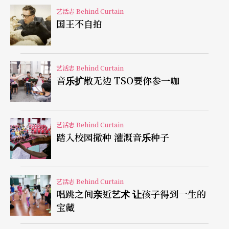
艺活志 Behind Curtain
子叫阿公象先生，阿公自然乐得以手当鼻，逗弄著
国王不自拍
童稚的孙儿。
可是象先生后来生病了，是恐怖的癌症，药石罔
艺活志 Behind Curtain
音乐扩散无边 TSO要你参一咖
顾，象先生知道自己的时间不多，他想要为孙儿录
制一张CD当作摇篮曲，但是病体已经无法支撑进录
音室，于是录音师好友带著全套录音设备，来到井
艺活志 Behind Curtain
踏入校园撒种 灌溉音乐种子
上直幸家里，在自家琴房录制了廿八首曲子。
音乐从莫札特开始，然后进入巴赫、C.P.E. 巴赫、舒
艺活志 Behind Curtain
伯特、舒曼，最后停在德布西，这是井上直幸想留
唱跳之间亲近艺术 让孩子得到一生的
给孙子的摇篮曲。一颗颗晶莹剔透的钢琴音符，录
宝藏
音中偶而会听见嗡嗡作响的声音，那是在小琴房当