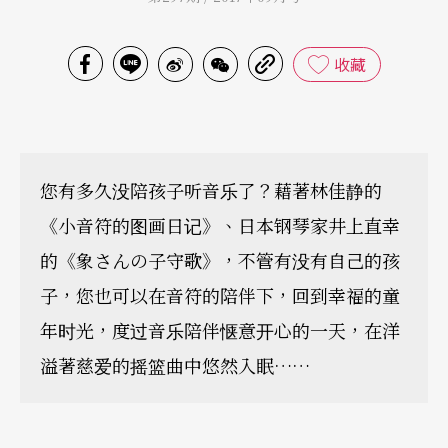
收藏
您有多久没陪孩子听音乐了？藉著林佳静的
《小音符的图画日记》、日本钢琴家井上直幸
的《象さんの子守歌》，不管有没有自己的孩
子，您也可以在音符的陪伴下，回到幸福的童
年时光，度过音乐陪伴惬意开心的一天，在洋
溢著慈爱的摇篮曲中悠然入眠……