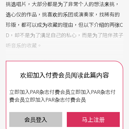
挑选唱片，大部分都是为了非常个人的想法来挑，
选心仪的作品，挑喜欢的乐团或演奏家，找稀有的
珍版，都可以成为收藏的理由，但以下介绍的两张C
D，却不是为了满足自己的私心，而是为了陪伴孩子
听音乐的收藏。
以乐音记录幸福童年的一天
欢迎加入付费会员阅读此篇内容
林佳静的《小音符的图画日记》
Melody's Mostly M
usical Day
，是史坦威钢琴发的新片，把音乐与儿童
立即加入PAR杂志付费会员立即加入PAR杂志付
绘本结合，由美国插画家Mikela Prevost绘制，Ben
费会员立即加入PAR杂志付费会员
Finane写故事，讲小女孩Melody一天的幸福日记。
会员登入
马上注册
既然是小女孩快乐的一天，那么音乐就跟著绘本故