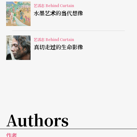
中演奏时，钢琴声响无法消散所产生的回授，毕竟
艺活志 Behind Curtain
水墨艺术的当代想像
是在自家琴房录音，拖著病体录音，劲道也难从心
所欲，可是音符当中透出的真挚情感，那是阿公对
孙子的疼爱，想用最后的一点点残存的余力，把这
艺活志 Behind Curtain
真切走过的生命影像
份疼爱化作永恒。二○○三年三月，井上直幸完成
了这份录音，一个月之后演奏家与世长辞，他所留
下了录音不仅是安慰儿孙的摇篮曲，也是全日本、
全人类儿童都能享用的摇篮曲。
您有多久没陪孩子听音乐了？就用这两张唱片的音
符陪伴他们，顺道温习自己的童年回忆吧。
Authors
作者