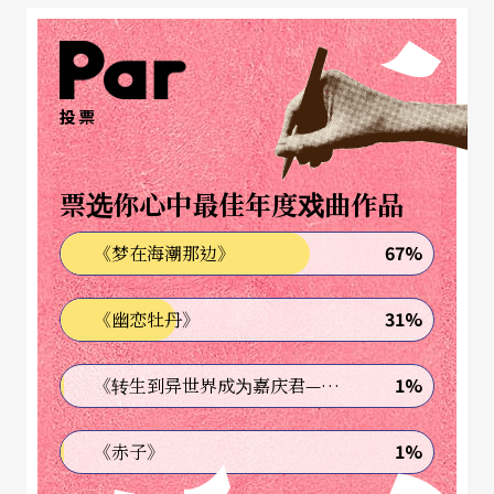
全才的才，乍听是对技艺的掌握，然而know how
的know被放大之后，连带how的意义也好像不那么
投票
重要了。它们的比例，本来应该相辅相承，就是愈
懂得的，才发现愈知道得不够，又或，愈知道得
票选你心中最佳年度戏曲作品
多，愈觉懂得太少。全才的「才」，显然比全才的
「全」更受重视，因为「才」可以被兑换成具有现
67%
《梦在海潮那边》
实价值的物质，「全」却太抽象，先不说它的意涵
31%
《幽恋牡丹》
如何界定，就算它真的可以被体现在一个人的造诣
或修为上，它还是会有以下的问号：是深？是浅？
1%
《转生到异世界成为嘉庆君—发现我的祖先是诈骗集团!?》
是专？是滥？
1%
《赤子》
所以，怎样的导演，才是全才的戏剧人？