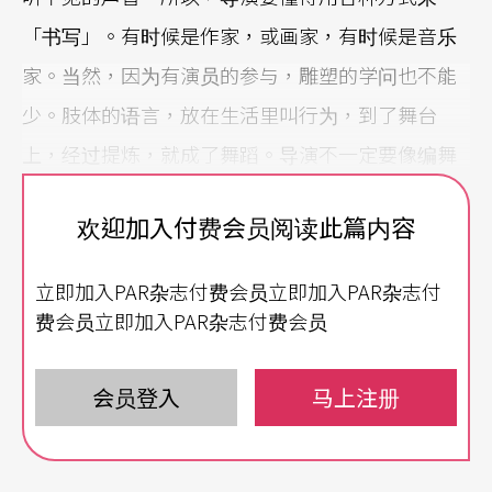
「书写」。有时候是作家，或画家，有时候是音乐
家。当然，因为有演员的参与，雕塑的学问也不能
少。肢体的语言，放在生活里叫行为，到了舞台
上，经过提炼，就成了舞蹈。导演不一定要像编舞
家那么精辟于建构和解构身体的语汇，但由于空间
欢迎加入付费会员阅读此篇内容
就是空气的载体，了解气流如何在观众眼前此起彼
落，就是导演的……如果不说是修为，至少是职
立即加入PAR杂志付费会员立即加入PAR杂志付
责。
费会员立即加入PAR杂志付费会员
戏剧是全方位的艺术形式，故此，导演似乎最好也
会员登入
马上注册
是一个「文艺复兴人」：全才的艺术家。
怎样的导演，才是全才的戏剧人？