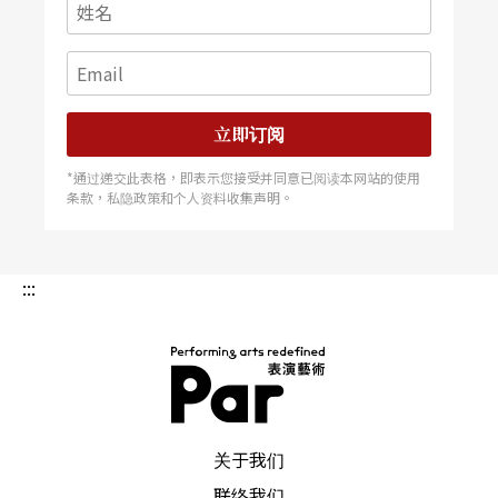
第一件，正是由于不能「一脚踢」，便必须借助各
方有此才干的艺术家们的帮忙，但统筹与导演是两
个岗位。前者是程序，后者是内容。所以，尽管我
立即订阅
并不精于个别的艺术，但一定要认识它们在那方面
能对作品发挥作用。由此百川入海，就是学习，也
*通过递交此表格，即表示您接受并同意已阅读本网站的使用
条款，私隐政策和个人资料收集声明。
是决定要做一个怎样的导演的必经之路。
从而体会，做导演，就是要做一个怀疑自己的人。
:::
文字｜林奕华 戏剧创作始于1982年，除了舞台，也
PAR 表演艺术杂志
在其他领域追求启发与被启发
关于我们
联络我们