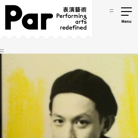
跳到主要内容区块
网站导览
:::
:::