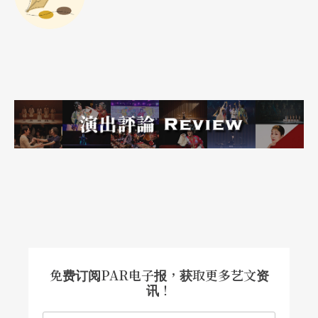
给我同样感触的戏剧艺术家，其实还有八○年代中
后期之后，到在千禧年代离世的碧娜．鲍许（Pina
Bausch）。
但这又是题外话了。
做导演，就是要做一个怀疑自己的人
这让我想到，什么才是「全才」的全？是一种拥抱
的能力？抑或，是一种遗世而独立，因为，往往要
从精神中的某些欠缺出发，去寻找我可能并不真正
存在的「完」和「全」？
免费订阅PAR电子报，获取更多艺文资
作为导演，我是愈来愈看见自己的不肯定。
讯！