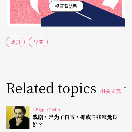
投票看结果
物理性的回答，便非常简单，就是一人军队。由编
剧，教戏，设计，包括台灯声，戏服和道具，加上
配乐与声效，大抵就堪称「全才导演」而无愧。当
代戏剧史上最接近这个「规格」，想来想去，是不
戏剧
导演
是只有罗伯．威尔森（Robert Wilson）呢？
不过，个人风格极致如威尔森的，又会教他的戏剧
作品一出一出看下来之后，在观众心里响起问号：
Related topics
总是看到他所懂得的，但为什么没有看到他的「不
相关文章
懂」？
A Bigger Picture
如果用另一种方式来问，就是，他都把由自己专长
戏剧，是为了自省，抑或自我感觉良
好？
发展出来的「全才」变成有著自己签名式的戏剧形