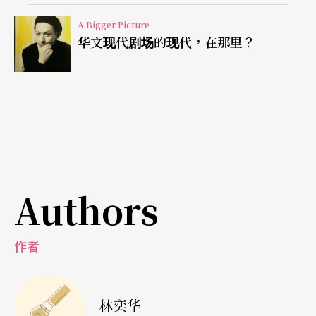
式，可是，当签名式熟极而流，它所代表的，除了
A Bigger Picture
格调，除了荣誉，于他和观众，在观看和被观看的
华文现代剧场的现代，在那里？
过程中，还会令什么前所未有的感觉，关系，能在
剧院的空气中流动？
去年，看了威尔森的《终局》
End Game
和《彼得
潘》
Peter Pan
，不免都有一种的不满足。那就是，
他的确在一个由他创造出来的领域中无出其右，被
Authors
冠以「大师」光环，既是合理不过，但亦会限制了
时间在他本人和他的作品的生机，因为历史早已成
作者
为历史，再有新作品发布，也不过是又多一页……
的「已成过去」。
林奕华