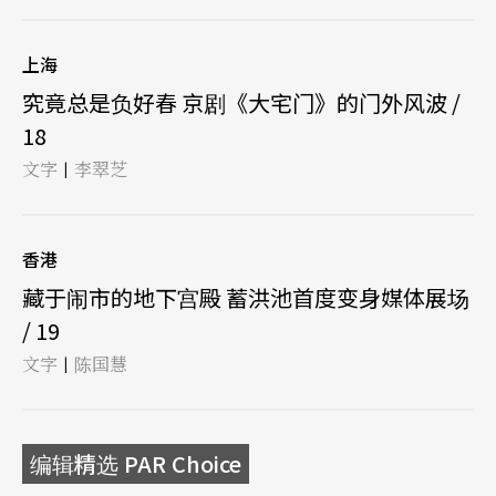
上海
究竟总是负好春 京剧《大宅门》的门外风波 /
18
文字
李翠芝
|
香港
藏于闹市的地下宫殿 蓄洪池首度变身媒体展场
/ 19
文字
陈国慧
|
编辑精选 PAR Choice