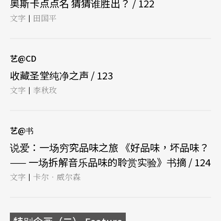
奥斯卡点点名 猜猜谁胜出？ / 122
文字
田国平
|
艺@CD
收藏圣堂纯净之声 / 123
文字
李秋玫
|
艺@书
说爱：一场穷究品味之旅 《好品味，坏品味？
—— 一场拆解音乐品味的聆赏实验》书摘 / 124
文字
卡尔．威尔森
|