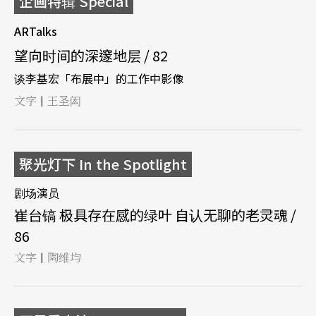
企画特辑 Special
ARTalks
望向时间的深邃地层 / 82
谈李基宏「布展中」的工作中影像
文字
王圣闳
|
聚光灯下 In the Spotlight
剧场演员
崔台镐 极具存在感的绿叶 自认无聊的老灵魂 /
86
文字
陶维均
|