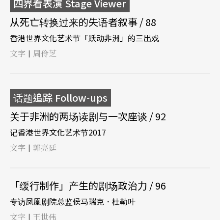
四界看表演 Stage Viewer
从死亡转换过来的失语者叙事 / 88
香港世界文化艺术节「跃动非洲」的三出戏
文字
周伶芝
|
话题追踪 Follow-ups
关于非洲的两场读剧与一次座谈 / 92
记香港世界文化艺术节2017
文字
郭亮廷
|
「缓行制作」产生的剧场政治力 / 96
专访凤凰剧院总监侯马瑞克．杜勒叶
文字
王世伟
|