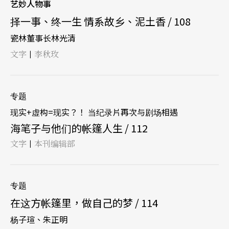
艺妙人物事
择一事、终一生 情系故乡、泥土香 / 108
瓷林董事长林光清
文字
李秋玫
|
专题
现实+虚构=现实？！ 当纪录片再次与剧场相遇
海笔子与他们的帐篷人生 / 112
文字
本刊编辑部
|
专题
在这方帐篷里，做自己的梦 / 114
杨子瑄、朱正明