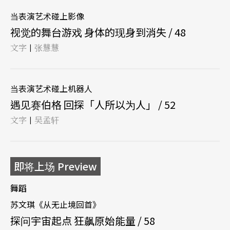
当表演艺术碰上影像
视觉的舞台游戏 身体的现身到消失 / 48
文字
张慧慧
|
当表演艺术碰上机器人
遇见赛伯格 回探「人所以为人」 / 52
文字
吴孟轩
|
即将上场 Preview
舞蹈
苏文琪《从无止境回首》
探问宇宙起点 狂飙原始能量 / 58