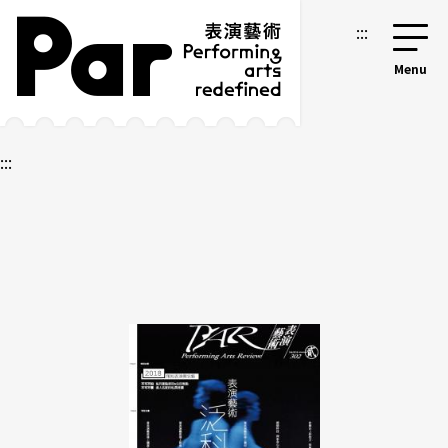
跳到主要内容区块
网站导览
:::
:::