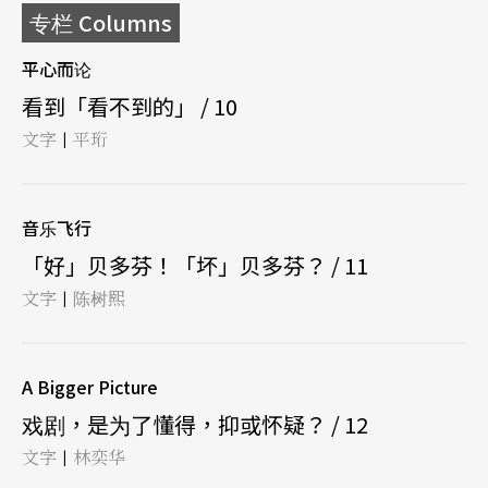
专栏 Columns
平心而论
看到「看不到的」 / 10
文字
平珩
|
音乐飞行
「好」贝多芬！「坏」贝多芬？ / 11
文字
陈树熙
|
A Bigger Picture
戏剧，是为了懂得，抑或怀疑？ / 12
文字
林奕华
|