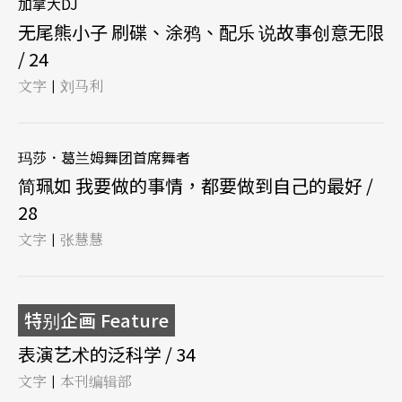
加拿大DJ
无尾熊小子 刷碟、涂鸦、配乐 说故事创意无限
/ 24
文字
刘马利
|
玛莎．葛兰姆舞团首席舞者
简珮如 我要做的事情，都要做到自己的最好 /
28
文字
张慧慧
|
特别企画 Feature
表演艺术的泛科学 / 34
文字
本刊编辑部
|