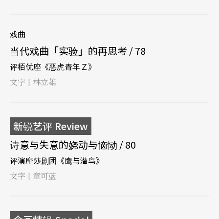
戏曲
当代戏曲「实验」的再思考 / 78
评栢优座《恶虎青年Ｚ》
文字
林立雄
|
新锐艺评 Review
诗意与失意的娆动与恼恸 / 80
评演摩莎剧团《鹰与潜鸟》
文字
章可蓝
|