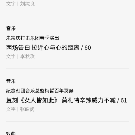
文字
刘纯良
|
音乐
朱宗庆打击乐团春季演出
两场告白 拉近心与心的距离 / 60
文字
李秋玫
|
音乐
纪念创团音乐总监梅哲百年冥诞
复刻《女人皆如此》 莫札特辛辣威力不减 / 61
文字
张皓闵
|
戏曲