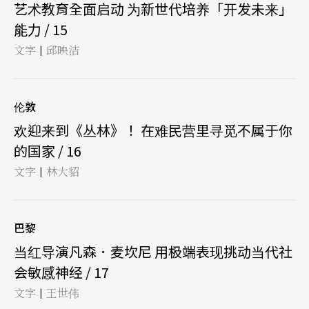
艺术教育全面启动 为新世代培养「开发未来」
能力 / 15
文字
邱映洁
|
伦敦
欢迎来到《丛林》！ 在难民营里寻觅不属于你
的国家 / 16
文字
林大貂
|
巴黎
当红导演凡森．麦坎尼 用极端表现挑动当代社
会敏感神经 / 17
文字
王世伟
|