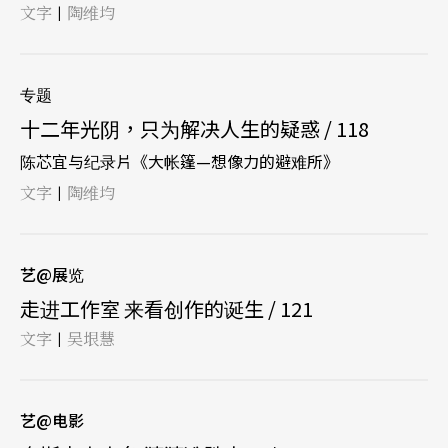
文字
陶维均
|
专题
十二年光阴，只为解决人生的疑惑 / 118
陈芯宜与纪录片《大帐篷—想像力的避难所》
文字
陶维均
|
艺@展览
走进工作室 来看创作的诞生 / 121
文字
吴垠慧
|
艺@电影