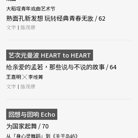
大稻埕青年戏曲艺术节
熟面孔新发想 玩转经典青春无敌 / 62
文字
陈茂康
|
艺次元曼波 HEART to HEART
给亲爱的孟若，那些说与不说的故事 / 64
王嘉明 ╳ 李维菁
文字
陈茂康
|
回想与回响 Echo
为国家起舞 / 70
从「身心灵舞蹈」到《关于岛屿》