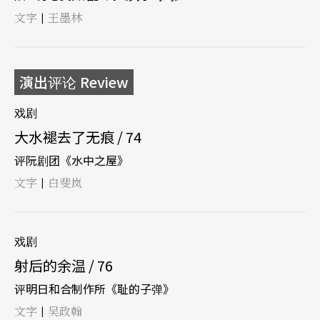
文字
王墨林
|
演出评论 Review
戏剧
大水褪去了无痕 / 74
评阮剧团《水中之屋》
文字
白斐岚
|
戏剧
射后的余温 / 76
评明日和合制作所《耻的子弹》
文字
吴政翰
|