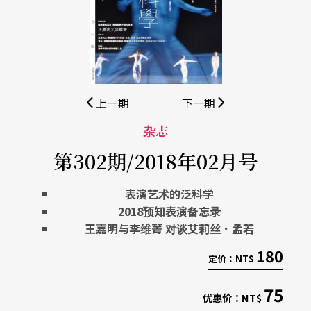
上一期
下一期
杂志
第302期/2018年02月号
表演艺术的泛科学
2018
预知表演备忘录
王嘉明与李维菁
对谈艾莉丝．孟若
180
定价：
NT$
75
优惠价：
NT$