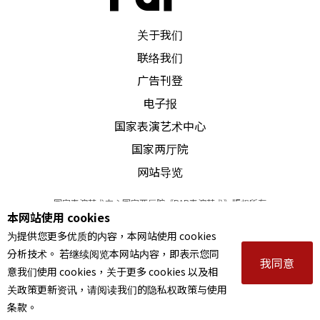
PAR 表演艺术杂志
关于我们
联络我们
广告刊登
电子报
国家表演艺术中心
国家两厅院
网站导览
国家表演艺术中心国家两厅院《PAR表演艺术》版权所有
本网站使用 cookies
©
2022
Performing arts redefined. All Rights Reserved
为提供您更多优质的内容，本网站使用 cookies
统一编号 Tax Id number 00973926
分析技术。 若继续阅览本网站内容，即表示您同
本站所提供相关演出资讯，如有异动应以主办单位公告为准。
我同意
意我们使用 cookies，关于更多 cookies 以及相
服务条款
｜
隐私权声明
｜
著作权声明
关政策更新资讯，请阅读我们的隐私权政策与使用
条款。