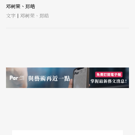
邓树荣、郑皓
文字
邓树荣、郑皓
|