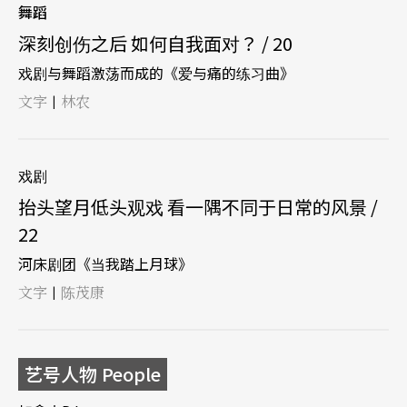
舞蹈
深刻创伤之后 如何自我面对？ / 20
戏剧与舞蹈激荡而成的《爱与痛的练习曲》
文字
林农
|
戏剧
抬头望月低头观戏 看一隅不同于日常的风景 /
22
河床剧团《当我踏上月球》
文字
陈茂康
|
艺号人物 People