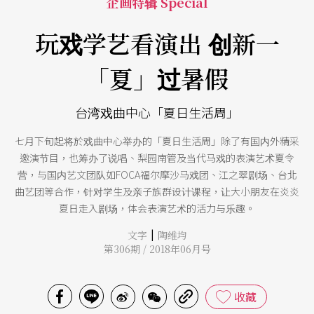
企画特辑 Special
玩戏学艺看演出 创新一
「夏」过暑假
台湾戏曲中心「夏日生活周」
七月下旬起将於戏曲中心举办的「夏日生活周」除了有国内外精采
邀演节目，也筹办了说唱、梨园南管及当代马戏的表演艺术夏令
营，与国内艺文团队如FOCA福尔摩沙马戏团、江之翠剧场、台北
曲艺团等合作，针对学生及亲子族群设计课程，让大小朋友在炎炎
夏日走入剧场，体会表演艺术的活力与乐趣。
|
文字
陶维均
第306期 / 2018年06月号
收藏