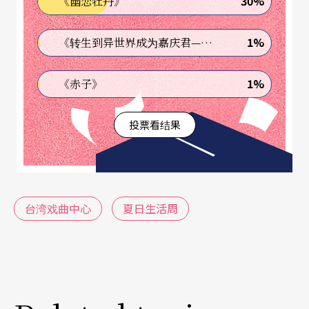
感，并透过聆赏夏末秋初才有的收获祭歌谣搭配影
30%
《幽恋牡丹》
像呈现的作物画面，展现排湾族古谣的文化底蕴与
1%
《转生到异世界成为嘉庆君—发现我的祖先是诈骗集团!?》
代代传承的生命力。由江之翠剧场所演出的《行过
洛津》为南管与实验戏剧的当代结合，文本改编自
1%
《赤子》
国家文艺奖得主施叔青「台湾三部曲」首部作，利
用剧场召唤出不为人知、仅存在口述、眼观耳闻曲
投票看结果
巷间，残砖败瓦曾立地而生的消逝生活。
台湾戏曲中心
夏日生活周