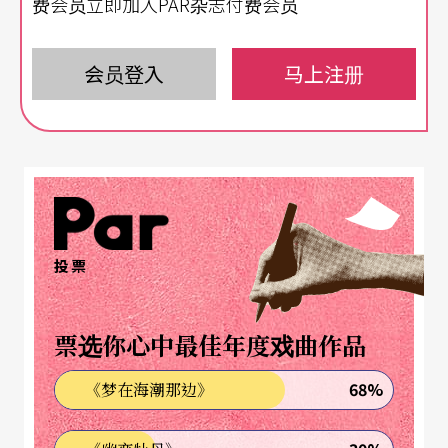
费会员立即加入PAR杂志付费会员
趣。
会员登入
马上注册
演出节目包括由风神宝宝儿童剧团演出的《明星节
度使》，用穿梭当代与传统的独特手法改编哲也老
师的奇幻著作，借由演出传达「选择」与「无私」
的重要，让观众得以省思亲子相处之道，并珍惜当
下每个直观的善念。由台北曲艺团带来的《说唱玩
国》则以「快乐Fun暑假」为主轴，利用相声、快
投票
书等说唱艺术，呈现一部学生暑假生活的日常浮世
绘。由戏曲中心主办的泰武古谣传唱「斜坡上的夏
票选你心中最佳年度戏曲作品
末秋初」则邀请泰武古谣传唱与佳兴部落的排湾族
68%
《梦在海潮那边》
耆老族人，呈现排湾族独特看待世间万物的生命情