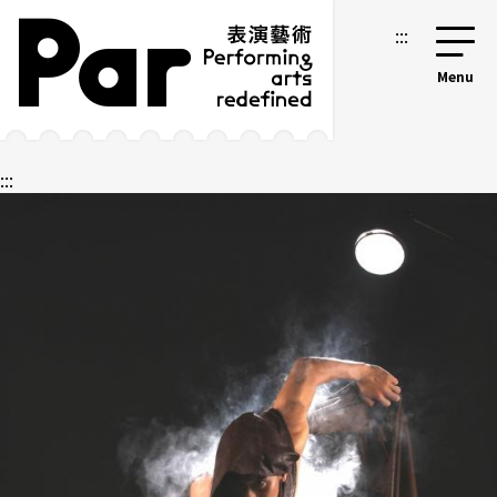
跳到主要内容区块
网站导览
:::
:::