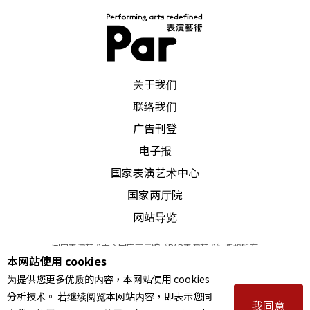
PAR 表演艺术杂志
关于我们
联络我们
广告刊登
电子报
国家表演艺术中心
国家两厅院
网站导览
国家表演艺术中心国家两厅院《PAR表演艺术》版权所有
本网站使用 cookies
©
2022
Performing arts redefined. All Rights Reserved
为提供您更多优质的内容，本网站使用 cookies
统一编号 Tax Id number 00973926
分析技术。 若继续阅览本网站内容，即表示您同
本站所提供相关演出资讯，如有异动应以主办单位公告为准。
我同意