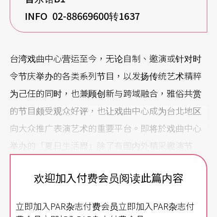
INFO 02-88669600
转1637
台湾戏曲中心营运至今，无论自制、邀演或针对时
令节庆举办的各类系列节目，以发扬传统艺术精粹
为己任的同时，也兼顾创新与跨域融合，雅俗共赏
的节目颇受观众好评，也让戏曲中心成为台北地区
向大众推广表演艺术的重要平台。即将於戏曲中心
举办的「夏日生活周」除了有国内外精采邀演节
目，也筹办了说唱、梨园南管及当代马戏的表演艺
欢迎加入付费会员阅读此篇内容
术夏令营，与国内顶尖的艺文团队合作，针对学生
及亲子族群设计循序渐进的阶段课程，让大小朋友
立即加入PAR杂志付费会员立即加入PAR杂志付
在炎炎夏日走入剧场，体会表演艺术的活力与乐