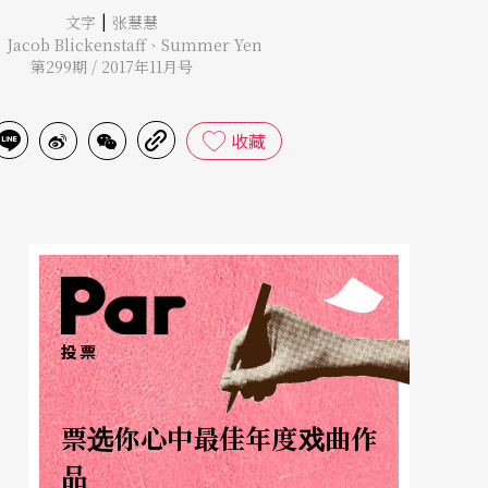
|
文字
张慧慧
|
Jacob Blickenstaff
、
Summer Yen
第299期 / 2017年11月号
收藏
投票
票选你心中最佳年度戏曲作
品