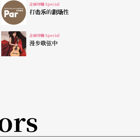
企画特辑 Special
动」听来轻巧，但要达到完美的精确，则需要以平
打击乐的剧场性
。
企画特辑 Special
更进一步地，又将透过口述影像，将舞蹈中静默的
漫步歌弦中
情、动作等，用文字加以解说、描述，黄翊诠释再
障的观众，或许都能透过口述影像感受编舞家亲自
概念，除了力求多元节目演出外，亦提供适合所有人
提供点字传单，演出后座谈也将提供手语传译和听
ors