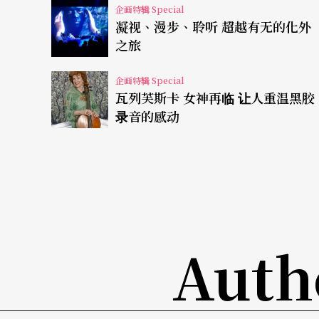
企画特辑 Special
完美的性格早已深植，在作品中「与机器人互
凝视、漫步、聆听 超越有无的化外
均十小时写出一分钟的动作程式的耐心来完成
之旅
企画特辑 Special
在《黄翊与库卡》中，他诗意地揭露了自我，
瓦列芙斯卡 女神再临 让人重温黑胶
讯息、肢体背后的思考，如空间布景、人物表
录音的感动
经由专业的声音工作者曾允凡口述，即便非视
题解作品的乐趣。
「2017艺飨新北」艺术节响应「文化平权」
的观剧经验。在本作中，除了口述影像外，也
Auth
打等无障碍服务。