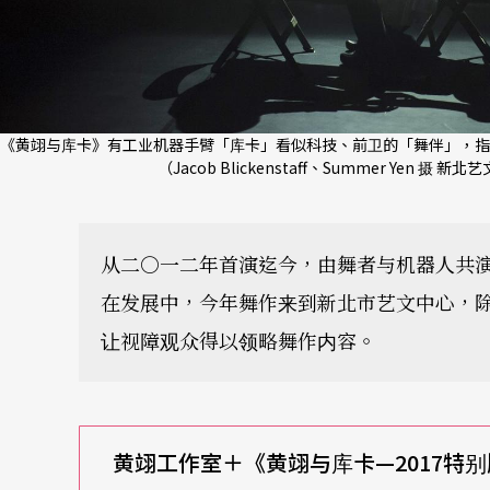
《黄翊与库卡》有工业机器手臂「库卡」看似科技、前卫的「舞伴」，指
（Jacob Blickenstaff、Summer Yen 摄 新
从二○一二年首演迄今，由舞者与机器人共
在发展中，今年舞作来到新北市艺文中心，
让视障观众得以领略舞作内容。
黄翊工作室＋《黄翊与库卡—2017
特别