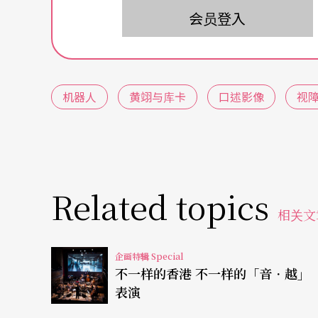
会员登入
北数位艺术表演奖首演，隔年受邀全球科技艺
出后，国际巡演场次至今近六十场，作品仍持
有趣的是，《黄翊与库卡》有工业机器手臂「
机器人
黄翊与库卡
口述影像
视
作者对于未来世界的机器人想像，而是内敛自
黄翊在创作自述中坦言，虽幼时家境富裕，但
入约四坪大的房间。看著父母被生活压垮的样
Related topics
当好「完美的孩子」不让父母操心，「我把我
相关文
美的孩子，就像一个机器人：听话、友善、优
企画特辑 Special
口述影像如编舞家亲自解题
不一样的香港 不一样的「音．越」
表演
「活得像一个机器人」是黄翊对于过去自己的