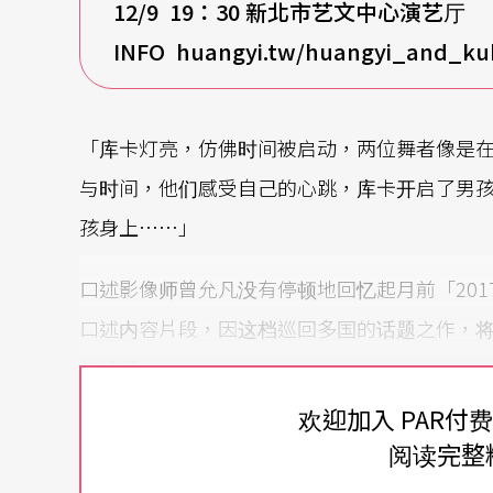
12/9 19
：30
新北市艺文中心演艺厅
INFO huangyi.tw/huangyi_and_ku
「库卡灯亮，仿佛时间被启动，两位舞者像是
与时间，他们感受自己的心跳，库卡开启了男
孩身上……」
口述影像师曾允凡没有停顿地回忆起月前「20
口述内容片段，因这档巡回多国的话题之作，
的段落。
欢迎加入 PAR付
投射编舞家的过往内心世界
阅读完整
本作或许是黄翊这位被林怀民称为「可怕的孩