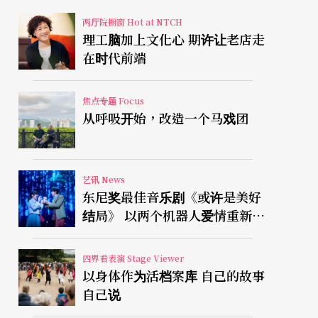
两厅院橱窗 Hot at NTCH
理工脑加上文化心 期许让老店走
在时代前端
焦点专题 Focus
从呼吸开始，改造一个马戏团
艺讯 News
东尼奖最佳音乐剧《或许是美好
结局》 以两个机器人爱情重新凝
视有限人生
四界看表演 Stage Viewer
以身体作为活档案库 自己的故事
自己说