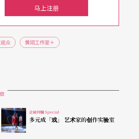
马上注册
术最重要的年会「奥国林兹科技艺术节」开幕式演
续发展中。
库卡」看似科技、前卫的「舞伴」，指涉的却非创
障观众
黄翊工作室＋
省地投射他过往的内心世界。
十岁父母投资失利破产，一家四口从透天别墅，搬
子，在成为「可怕的孩子」之前，他从小就知道要
所有的情感、愤怒与悲伤都分离开来，成为一个完
章
秀、体贴，从不反叛，或许没有个性。」
企画特辑 Special
多元成「戏」 艺术家的创作实验室
表述，即便离十岁乖巧的自己已相当遥远，但追求