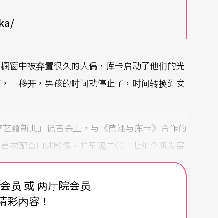
ka/
在橱窗中被弃置很久的人偶，库卡启动了他们的光
孩，一移开，男孩的时间就停止了，时间转换到女
17艺飨新北」记者会上，与《黄翊与库卡》合作的
将首次配合口述影像，并呈现二○一七年全新发展
费会员 或 两厅院会员
精彩内容！
子」的编舞家最为人所知的作品，自二○一二年台