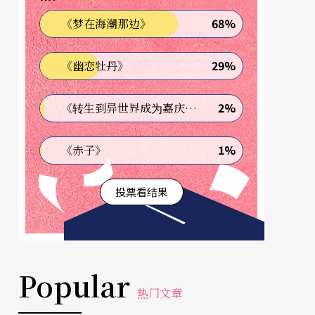
68%
《梦在海潮那边》
29%
《幽恋牡丹》
2%
《转生到异世界成为嘉庆君—发现我的祖先是诈骗集团!?》
1%
《赤子》
投票看结果
Popular
热门文章