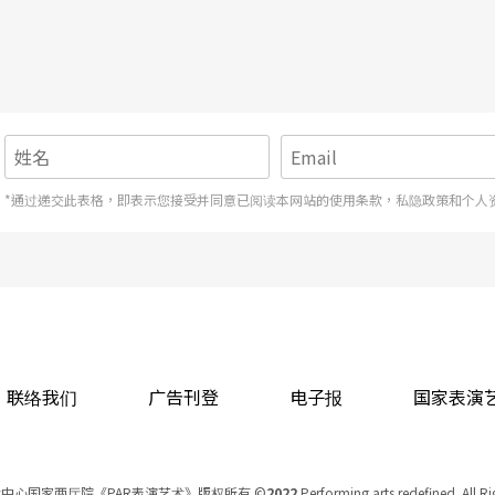
*通过递交此表格，即表示您接受并同意已阅读本网站的使用条款，私隐政策和个人
联络我们
广告刊登
电子报
国家表演
中心国家两厅院《PAR表演艺术》版权所有
©
2022
Performing arts redefined. All R