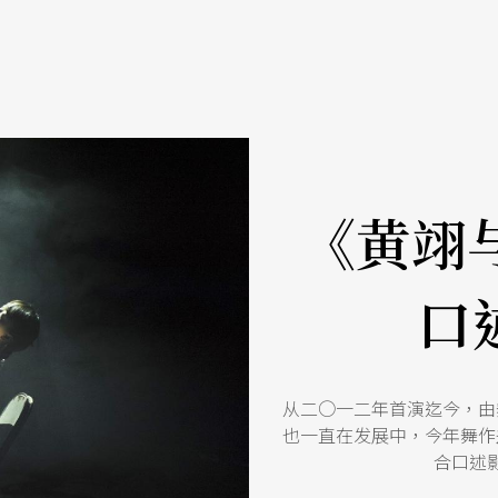
《黄翊与
口
从二○一二年首演迄今，由
也一直在发展中，今年舞作
合口述