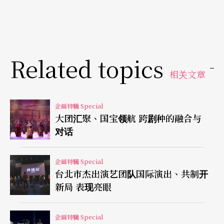
比起〈播音777〉要七位阿嬷边唱歌、边记动作的不
容易，第三单元〈13响〉亦是充满挑战，「十三位
长者组成一支合唱队伍，演唱四首代表人生悲欢离
Related topics
合的曲目，没换场没休息、连续表演十四分钟。」
相关文章
吕协翰说，「十三位长辈平日热爱唱歌，但在剧院
企画特辑 Special
演出就要学看谱、背歌词，不像卡拉OK，盯字幕便
大团汇聚、国宝领航 跨剧种的融合与
能高歌好几曲。」
对话
最后一段〈24校〉，募集十二位男性长者与十二位
企画特辑 Special
女性长者，分别穿上廿四所台中市立高中、高职、
台北市杰出演艺团队国际演出、共制开
新局 表现亮眼
高工校服，与廿四所学校的四十八名同学，在台中
市廿四处旅游景点，演出热舞接力影片。「一般社
企画特辑 Special