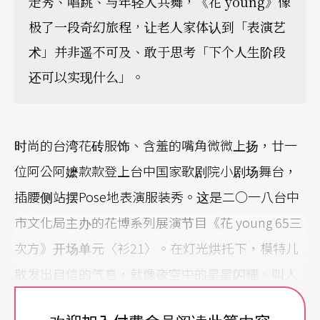
走秀、唱跳、与年轻人共舞，《花 young》像
极了一段奇幻旅程，让老人家体认到「表演艺
术」并非遥不可及、敢于思考「下个人生阶段
还可以实现什么」。
时尚的台湾花砖服饰、含羞的嘴角微微上扬，廿一
位阿公阿嬷款款登上台中国家歌剧院小剧场舞台，
插腰侧站摆Pose地表演服装秀。这是二○一八台中
市文化局主办的花博系列展演节目《花 young 65三
次方》开场单元〈衫21〉。在灯光烘托下，模特儿
散发出自信的气息，就像夜空中的星星闪耀。叫人
不敢相信的是，他们之中年纪最小的六十六岁，最