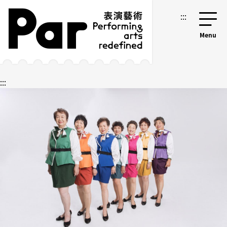
跳到主要内容区块
网站导览
:::
:::