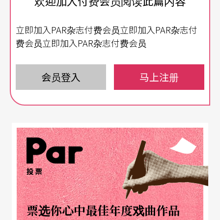
欢迎加入付费会员阅读此篇内容
长的九十六岁。
立即加入PAR杂志付费会员立即加入PAR杂志付
《花 young 65三次方》由剧场界知名导演李明泽执
费会员立即加入PAR杂志付费会员
导，共有六十五位来自台中市各区的六十五岁以上
长者表演六十五分钟。去年十月廿六日演出午晚两
会员登入
马上注册
场，不仅票房满座，其中第二场开网路直播，吸引
四千四百人次同步观赏，效果堪比大剧院演出两场
次。
规划
四段
演出
素人上阵毫不马虎
投票
节目制作统筹、亦是古稀创意总监吕协翰表示，节
目先订出四段演出单元后，再公开征选素人演员，
票选你心中最佳年度戏曲作品
方式包括穿著自行创意搭配之服装现场走秀、演唱