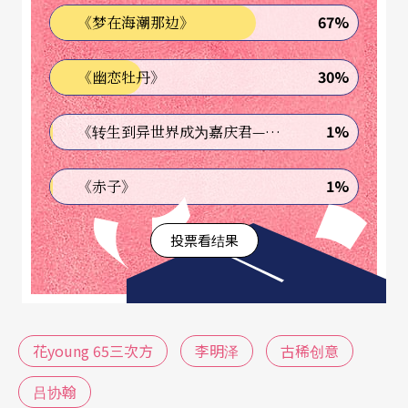
歌曲、表演舞蹈等等。过程中展现了长者自信、自
67%
《梦在海潮那边》
觉、自由三大精神，也就是一个对自我具有信心的
30%
《幽恋牡丹》
长者，自觉健康良好，自由决定是否参加本次活
动。「表演者虽是政府定义的六十五岁以上『老
1%
《转生到异世界成为嘉庆君—发现我的祖先是诈骗集团!?》
人』，但每一位皆经过长达三个月的训练，每一段
表演皆是心血的淬炼。」吕协翰强调。
1%
《赤子》
譬如第一段〈衫21〉，长者必须接受美姿美仪及台
投票看结果
步踩点训练；第二段〈播音777〉由来自台中市最长
寿的东势区，七位平均年龄七十七岁的女性长者，
以偶像女团之姿载歌载舞，「她们唱的是原创歌
花young 65三次方
李明泽
古稀创意
曲，穿的是订制打歌服，还进摄影棚拍形象照，可
以说表演日就是出道日。」
吕协翰