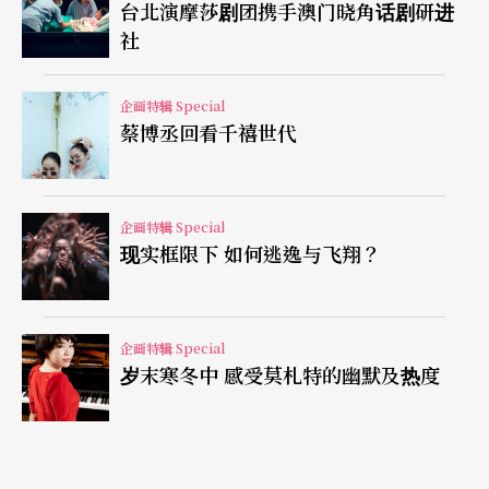
区舞团以排舞为主，只要音乐一起，长辈随时加入
台北演摩莎剧团携手澳门晓角话剧研进
社
行列都能翩翩起舞，但这次每个人的舞步不同，配
乐都是夯歌，如五月天《花》、S.H.E《我爱雨夜
企画特辑 Special
花》、玖壹壹《我跟你卡好》，教一次至少要请三
蔡博丞回看千禧世代
个助教示范指导。」
近期，执行团队把〈24校〉影片上传脸书，迄今已
企画特辑 Special
现实框限下 如何逃逸与飞翔？
有22万次浏览，不少网友留言「不敢相信竟然有八
十六岁阿嬷，穿高中制服在街头跳舞。」由此可
见，该演出翻转了大众对老人的刻板印象，自信与
企画特辑 Special
岁末寒冬中 感受莫札特的幽默及热度
活力不是年轻人才有，阿公阿嬷做起事来也很带
劲。