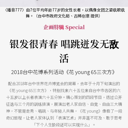
〈播音777〉由7位平均年龄77岁的女性长者，以偶像女团之姿载歌载
舞。（台中市政府文化局、古稀创意 提供）
企画特辑 Special
银发很青春 唱跳迸发无敌
活
2018台中花博系列活动《花 young 65三次方》
配合2018年台中世界花卉博览会的揭幕，去年于十月下旬演出的
《花 young 65三次方》，特别找来六十五位来自台中市各区的六
十五岁以上长者表演六十五分钟。精心策划的四段节目，透过公开
征选与三个月的训练排演，展演出老人家自信、自觉、自由三大精
神，不管是走秀、唱跳、与年轻人共舞，《花 young》像极了一段
奇幻旅程，让老人家体认到「表演艺术」并非遥不可及、敢于思考
「下个人生阶段还可以实现什么」。