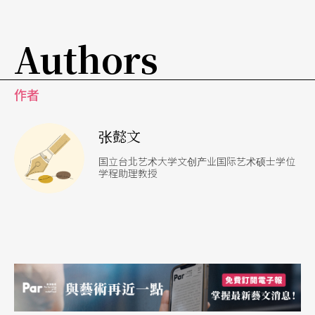
了「人与技术」混合而成「技术个体」，生活根本
Authors
已离不开科技，科技也改变了人性、伦理与环境之
间的关系、甚至是重新定义了「人」的可能性，而
作者
艺术该用什么样的态度去处理人在科技、网路世界
中的生活情境，如何去探讨现代科技对人际关系和
张懿文
自我追寻的冲击？
国立台北艺术大学文创产业国际艺术硕士学位
学程助理教授
安娜琪舞蹈剧场编舞家谢杰桦的作品
Second Bod
y
，阐述了两种不同的身体论述，恰好回应了上述后
人类时代对「技术个体」的讨论：作为「第一身体
（First Body）」的「纯人类」身体，透过开车、使
用手机等新技术的方式，逐渐将观念、知识与经验