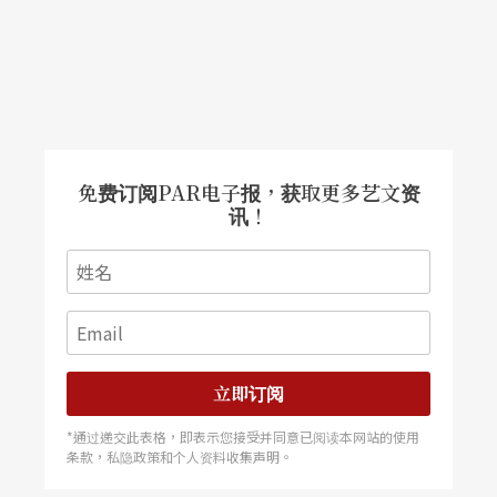
累积，将受科技影响的身体重新形塑成为「第二身
体（Second Body）」。在这个作品中，舞者赤裸
著上半身，从颈椎、手腕、手肘、肩膀、脊椎、膝
盖、脚踝等不同关节旋转著，暗示了人刚开始学操
作身体的样态，但随著动作加大，舞者的身体能量
免费订阅PAR电子报，获取更多艺文资
逐渐迸发，俐落地在空间中大幅度的舞动跳跃，好
讯！
似不满于「第一身体」的极限，而投影也在此时投
射出电波微粒在舞者身上，街道颗粒的显影在身体
逐渐散布开来，有如穿梭在繁忙城市中的车辆与街
灯，光线微粒在舞动中扭曲挤压，仿佛将整个宇宙
立即订阅
纳入为「第二身体」。在这里，艺术家并未去质
疑、忧虑、或是过分拥抱科技技术降临的种种爱恨
*通过递交此表格，即表示您接受并同意已阅读本网站的使用
条款，私隐政策和个人资料收集声明。
交织的情境，在“Second Body”的想像中，艺术