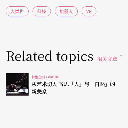
技术物，并且也是身体的一部分时，我们就可以将
人类世
科技
机器人
VR
人机合体的身体视为一个「技术个体」，例如在表
演中身体加上灯光跟各种道具等新的技术物，身体
成为一个新的「技术个体」，而科技本身即与活生
生表演者的「共同作者」（co-author）
（注1）
。
Related topics
用这样的观点来观看表演时，就不会仅仅只是从现
相关文章
象学的描述来探讨身体的主体性（因为现象学还是
在处理自笛卡尔以来，以人为中心的身体观
（注
特别企画 Feature
从艺术切入 省思「人」与「自然」的
2）
），人类世的观点提供了全新观看身体的视角，
新关系
因为技术在我们到达之前已经在场，提供了非常先
行的条件——使我们成为「人」的可能，从根本上来
说，使我们成为「我们」的并不是「我们」（甚至
不是「人类」human的那个「我们」），人早已成