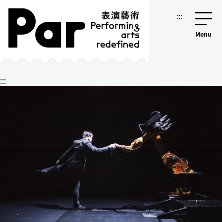
跳到主要内容区块
网站导览
:::
:::