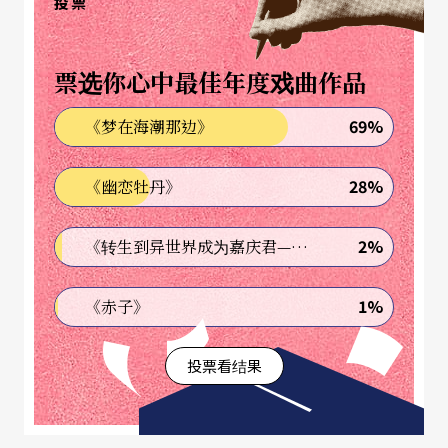
投票
（technical individual）中，就像器官融入活体，
也像生命进入环境中一样，「技术个体」构成了自
票选你心中最佳年度戏曲作品
然界的一部分，介入（intervene）成为后人类运作
69%
《梦在海潮那边》
的条件，这些概念成为后来女性主义学者哈洛威（D
onna Haraway）探讨赛伯格与身体感知的《赛伯格
28%
《幽恋牡丹》
宣言》（1985）基础，而开放机器的组合，也预设
著人扮演著机器与机器之间活生生的诠释者，人与
2%
《转生到异世界成为嘉庆君—发现我的祖先是诈骗集团!?》
机器互为主体。
1%
《赤子》
人与技术混合
成了「技术个体」
投票看结果
从后人类的角度来探讨表演艺术，可以从对技术物
的描述中来评析，当把整个环境（或是道具）视为