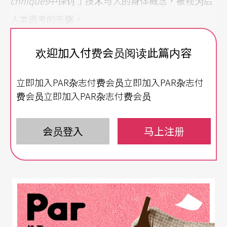
chniques
中探讨了技术与人的身体概念，被视为后
人类思考的先驱。
西蒙东认为，必须从操作与运作过程来了解机器为
欢迎加入付费会员阅读此篇内容
何为物，而不是把机器视为一个固定存在的物体，
立即加入PAR杂志付费会员立即加入PAR杂志付
因为人一旦开始使用机器，身体就会成为机器运作
费会员立即加入PAR杂志付费会员
过程的一部分，也就是说，机器成为自然的一部
分，比如说智慧型手机与身体接触的概念，是多种
会员登入
马上注册
技术概念的整合，若将此概念推论到人类在演化史
中如何使用不同的技术，则或许从新石器时代开始
使用「机器」的原始人类，就已经是后人类了。
将旧的技术互相拼装（assamble）形成新的技术，
也暗示了技术元素将自己整合到一个「技术个体」