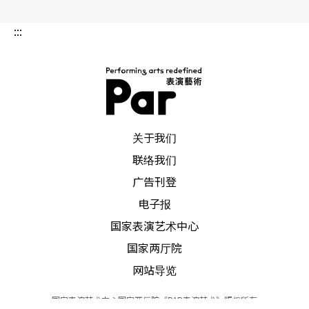
家透过作品提问：人机合体的时代中，究竟什么是
:::
身体？
而目前正在国立台湾美术馆展出德国艺术创作团队
「机器人实验室」（robotlab）的大型自动机械绘
PAR 表演艺术杂志
画装置The big picture，透过软体重新计算美国太
关于我们
空总署火星探测器「好奇号」所回传的照片，将火
联络我们
星景观转化为一条连绵不绝的线条，借由程式系统
广告刊登
驱动工业级机器手臂库卡（KUKA），经历四个月每
电子报
国家表演艺术中心
日廿四小时的九亿次动作，绘画出长度为数百公里
国家两厅院
的线条，库卡在这个过程中的绘画姿态，有如一个
网站导览
具有主体性的舞蹈身体，观众在观赏库卡像是跳舞
般的绘画过程，也一同思考人机共创的未来世界，
国家表演艺术中心国家两厅院《PAR表演艺术》版权所有