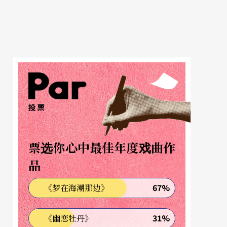
投票
票选你心中最佳年度戏曲作
品
67%
《梦在海潮那边》
31%
《幽恋牡丹》