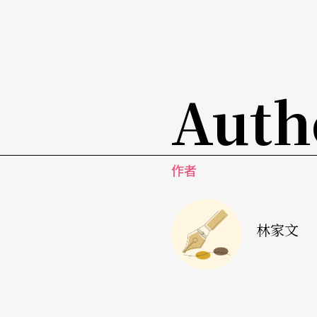
除了排练可以量化，其他在制作人了解合作创
呈现于体制上。最后演出者曾有的或是演出后
上一笔的。若说赚到名声，真的只能是最为陈腔滥
出人员的不敬之词。
Auth
总括，最后但同样重要的，或更是重要的是——
更没有偏见地去了解每一出制作的企图，给予
作者
演艺术市场公资源不应长期是处于一个基本分
没有附加条件下，被给予信任与长期的许诺。
林家文
文字｜林家文 个儿小 强烈意志 精准性格 慷慨