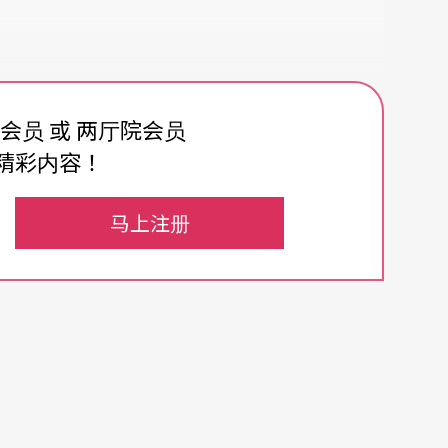
剧场周收入所得往往可以超过一个设计师、甚至编
费会员 或 两厅院会员
期程中，参与最晚。前者是依工时计算，后者是专
精彩内容！
造，体力劳动对应脑力劳动。谁能够在哪一个位
演出人员更甚，付出的更是体能、智能与情绪本能
马上注册
。
场技术工作人员则是在此条件上，再拥有技术天
导向为主。能力的建立在于长期的上手实务操作至
需要外在的推动。过程是规范的、框架的，成果是
穿的执行是最高的赞誉