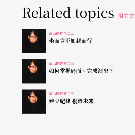
另一方面，创造是脑力劳动，是完全不同的专
Related topics
相关文
有模式、规范的，是直觉、是演绎能力（interp
赋。是人类独有的质量，但非人人皆有。最后
演出制作事二三
被接受，赏识，赞赏，认出，识别。此特质尤
坐而言不如起而行
建立在不同基础上的价值
演出制作事二三
如何掌握局面、完成演出？
无论如何，两者不同，价值也建立在不同的基
化成实质利益时，就必须建立各自独立的衡量
工时、能力、年资来计算。然而创作人员的费
演出制作事二三
建立纪律 创造未来
是给予他╱她的专业作品之对等标准费用。但
一自然是创作的天赋所呈现的潜能或成就，其
田调、排练等等所需要的投入。前者量化是困