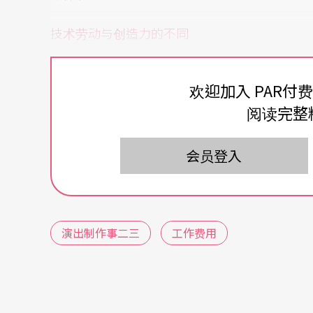
技术劳动与创造力的不同
之前总会听到，一个剧场技术工作人员的一个
欢迎加入 PAR付
导在一出制作的所得。而前者却是在整体制作
阅读完整
案计算。这不是公平与否的问题，体能对应创
置，不是智商因素，而是与生俱来的天赋。而
会员登入
的加总，人类全能的所有，来取悦于观众共鸣
体力劳动是人类与生俱来自然拥有的能力，剧
演出制作事二三
工作费用
赋，付出的是直接的动力，工作习惯是以目标
熟练、并可以被养成。往往自我驱动的学习较
当下、外在却隐性的。通常不被观看著察觉看