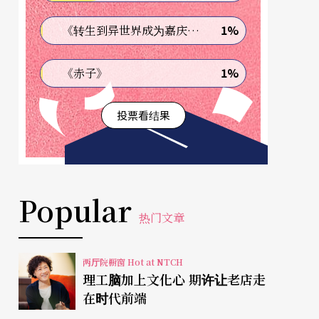
1%
《转生到异世界成为嘉庆君—发现我的祖先是诈骗集团!?》
1%
《赤子》
投票看结果
Popular
热门文章
两厅院橱窗 Hot at NTCH
理工脑加上文化心 期许让老店走
在时代前端