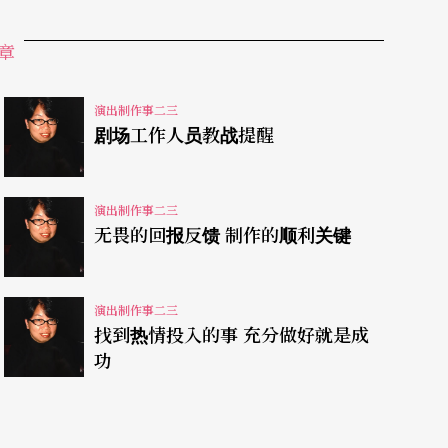
注。这两者不能放在天秤上比较的。创作思维是没
章
retation），是完全的自发动力、启发，全然天
的呈现是也绝对的外在，需要
被
Recognize，意即
演出制作事二三
其存在于在舞台上当下演出的演员、舞者等。
剧场工作人员教战提醒
演出制作事二三
无畏的回报反馈 制作的顺利关键
础。但存在同一个体制里，因此当在将各自价值转
标准。剧场工作人员如前面所依据，清楚合理地依
用，给演出者贴上价格标签不是不尊重的姿态，而
演出制作事二三
找到热情投入的事 充分做好就是成
在斟酌创作的价值上，却有多重层面需要考量，其
功
二是在创作过程所需要投入的思考、启发、研究、
难的，但是演出累积的成果可以作为基础。再者，