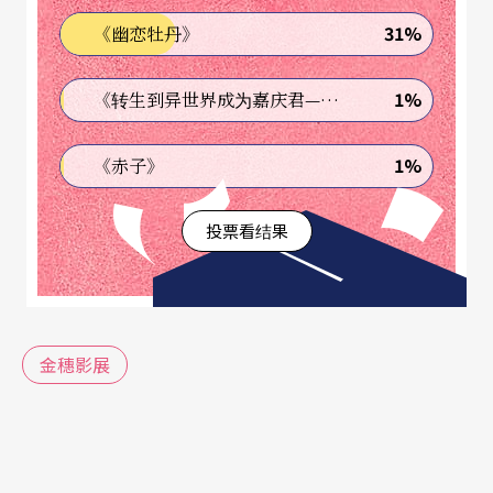
31%
《幽恋牡丹》
前年以《运行针：曼谷》拿下金穗学生组最佳实验
电影的林羿绮，今年带来《信使—返向漂流与南洋
1%
《转生到异世界成为嘉庆君—发现我的祖先是诈骗集团!?》
彼岸》，这个作品延续前年入围台新奖，爬梳家族
1%
《赤子》
历史的《琥珀之梦》，新作以家中保存多年来自印
尼的家书，按照信封上模糊的地址，重新踏上这条
投票看结果
跨岛迁移的移民路径。本片并于二○一八年以影像
文件展的形式入选台北美术奖。
金穗影展