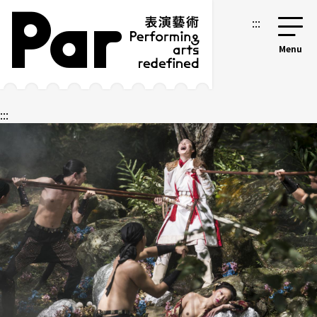
跳到主要内容区块
网站导览
:::
:::