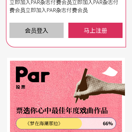
立即加入PAR杂志付费会员立即加入PAR杂志付
带来了视觉作品《唐朝．绮丽男》，他自电影图书
费会员立即加入PAR杂志付费会员
馆翻到邱刚健的剧本，觉得一九八五年扬帆与纽承
泽演出的电影仍然过于保守，相较下剧本显得极为
会员登入
马上注册
大胆，企图延续先前高速摄影下「超级禁忌」的情
色重量，重新创作了《唐朝．绮丽男》，于去年拿
下台新视觉艺术类的百万大奖。
艺术家牛俊强曾于二○一三年以《即使她们从未相
投票
见》拿下金穗最佳实验类电影，新作品《神的影
子》则带著视障者游走于画廊中，向他口述墙上展
票选你心中最佳年度戏曲作品
示的作品，但观众看到的却是空无一物的画廊。看
来讽刺，却显现「盲」不是看不见，而是以另一种
66%
《梦在海潮那边》
的形式来认知事物的存在，如同「神」的存在。