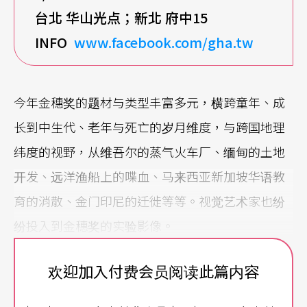
台北 华山光点；新北 府中15
INFO
www.facebook.com/gha.tw
今年金穗奖的题材与类型丰富多元，横跨童年、成
长到中生代、老年与死亡的岁月维度，与跨国地理
纬度的视野，从维吾尔的蒸气火车厂、缅甸的土地
开发、远洋渔船上的喋血、马来西亚新加坡华语教
育的消散、金门印尼的迁徙等等。视觉艺术家也纷
纷投入到金穗奖的实验影像。
视觉艺术家很抢戏
欢迎加入付费会员阅读此篇内容
过去曾是表演艺术团体「泰顺街唱团」的苏汇宇，