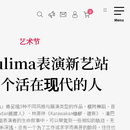
:::
0
艺术节
Pulima表演新艺站
一个活在现代的人
演新艺站」将呈现3种不同风格与展演类型的作品，横跨舞蹈、音
an摇摆人》、林源祥《Karawakan锄秽．谱新》、潘巴
这三组表演者的生命叙事中，可以察觉到一些相似的轨迹，无
系深浅，总有一个为了工作或求学而离开的阶段，往往也