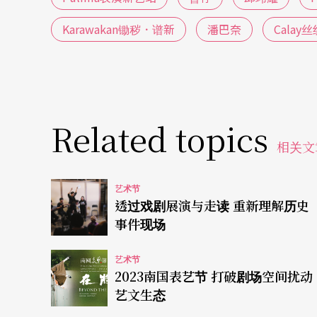
传统音乐，但这都已属于创作者身处当代的诠
Karawakan锄秽．谱新
潘巴奈
Calay丝
在这些诠释所拉出的距离里，创作者得以观察
互动式的演出设计，试图把观众也变成定义座
我们又将走在什么样的路径上？
Related topics
相关文
艺术节
透过戏剧展演与走读 重新理解历史
事件现场
艺术节
2023南国表艺节 打破剧场空间扰动
艺文生态