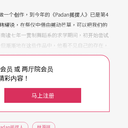
段做一个创作，到今年的《Padan摇摆人》已是第4
邱玮耀说，在祭仪中借由摇动芒草，可以把我们的
台南读七年一贯制舞蹈系的求学期间，初开始尝试
，但渐渐地在这些作品中，他看不见自己的存在，
手来自于哪里？因此他由原先的议题导向，转向以
费会员 或 两厅院会员
精彩内容！
是郡群布农族男性服饰的主要色调。直接附著于舞
，显露的仍是与创作者最为血脉相连的文化滋养。
马上注册
化连结的方式则曲折许多，邱玮耀说，他的身体是
adan摇摆人》中，或许观众仍能从舞者动作
码，也能在当代实验风格的配乐里，辨认出布农族
Padan摇摆人
林源祥