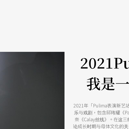
2021
我是
2021年「Pulima表
乐与戏剧，包含邱玮耀《Pad
奈《Calay丝线》。在
论成长时期与母体文化的关