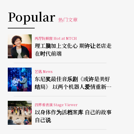
Popular
热门文章
两厅院橱窗 Hot at NTCH
理工脑加上文化心 期许让老店走
在时代前端
艺讯 News
东尼奖最佳音乐剧《或许是美好
结局》 以两个机器人爱情重新凝
视有限人生
四界看表演 Stage Viewer
以身体作为活档案库 自己的故事
自己说