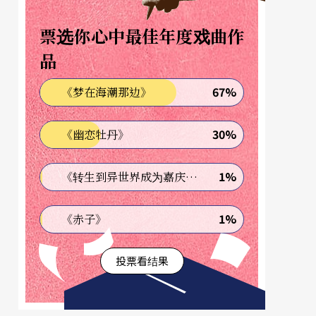
票选你心中最佳年度戏曲作
品
67%
《梦在海潮那边》
30%
《幽恋牡丹》
1%
《转生到异世界成为嘉庆君—发现我的祖先是诈骗集团!?》
1%
《赤子》
投票看结果