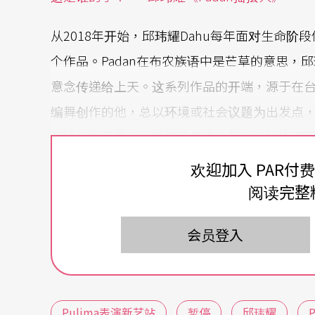
从2018年开始，邱玮耀Dahu每年面对生命阶
个作品。Padan在布农族语中是芒草的意思，
意念传递给上天。这系列作品的开端，源于在
编舞创作的他，总以环境或社会议题为出发点
无法从作品里，去追问我是谁？舞台上的这双
创作来找寻身分认同，及与母体文化的连结。
欢迎加入 PAR付
阅读完整
在《Padan摇摆人》中，独舞者涂黑的身躯，
者身上的黑，仿佛剥掉一切外在的标签和符码
会员登入
但同时，舞者的肢体表现与配乐，和布农族文
个不传统的身体，无法再去复刻传统。因此在《P
里，解读出一些低重心、弯腰或摇摆的动作密
Pulima表演新艺站
暂停
邱玮耀