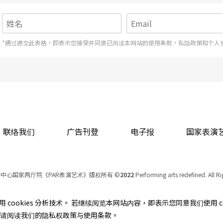
*通过递交此表格，即表示您接受并同意已阅读本网站的使用条款，私隐政策和个人
联络我们
广告刊登
电子报
国家表演
中心国家两厅院《PAR表演艺术》版权所有
©
2022
Performing arts redefined. All R
统一编号 Tax Id number 00973926
本站所提供相关演出资讯，如有异动应以主办单位公告为准。
cookies 分析技术。 若继续阅览本网站内容，即表示您同意我们使用 co
服务条款
｜
隐私权声明
｜
著作权声明
资讯，请阅读我们的隐私权政策与使用条款。