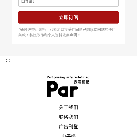
剧院具有什么优势吗？如果表演团体在剧院演出的
与公开化，同时让地方的戏剧发展史被记录下来。
票房无法平衡支出时，我们进剧院表演干什么？这
因此剧院内的研究员就像与图书馆或是科博馆、国
是个无法被回避，且将来会持续存在的问题，我们
美馆的研究员一样重要。 不过在表演艺术圈有大
立即订阅
为这些大剧院花了这么多钱，有这么多人在里面工
剧院，就有小剧场。选择在哪种空间演出不再是能
作，到底能够提供我们什么样的想像？这些问题值
力的问题，而是选择的问题。廿多年前，剧团与团
*通过递交此表格，即表示您接受并同意已阅读本网站的使用
得我们一再反省和思考。 因应大剧院时代的来
长／创团人是紧紧绑在一起的，但是这十年来的年
条款，私隐政策和个人资料收集声明。
临，最想给年轻的剧场工作者
轻剧场工作者，已经不再像以前死守一个团，为了
制作就可以成军，反而更自由，像百变金刚一般，
所以他们的发展面多元，能量高，具有突击性和能
动性，加上网路世界的活络串联，让他们的作品能
:::
见度更高，也新生出一批不同的观众群。 不论是
大剧院或小剧场，我觉得剧院与创作者、观众最美
好的关系是，这三者彼此都需要对方。观众其实想
在剧场里找到生活中的缩影，而且他们渴望打破目
前的观演关系。对于创作者来说，要思考的不只是
表现自己，还得去找到一个新的语言形式和拥抱观
众。剧院不应该只是一个空间，它应该像一个知识
馆一样，让人愿意在这里长时间逗留，贯通任督，
PAR 表演艺术杂志
获得能量。 至于最想给年轻的剧场工作的建议，
关于我们
我觉得阅读跟思考是一辈子的事，尤其是要有目标
的对话，我的经验是当剧团开始有读书会后，剧团
联络我们
里的成员会开始厘清和认同团队的核心理念，让剧
团变成一个真正的团队，真的开始去思考问题，这
广告刊登
时候才能
电子报