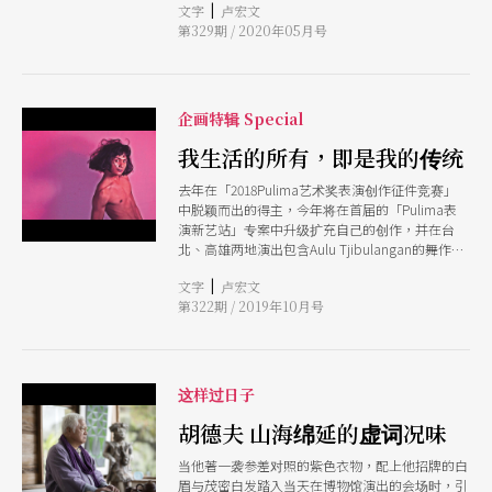
|
文字
卢宏文
人生命的诡谲处境。
第329期 / 2020年05月号
企画特辑 Special
我生活的所有，即是我的传统
去年在「2018Pulima艺术奖表演创作征件竞赛」
中脱颖而出的得主，今年将在首届的「Pulima表
演新艺站」专案中升级扩充自己的创作，并在台
北、高雄两地演出包含Aulu Tjibulangan的舞作
《粉红色》、Ising Suaiyung的舞作《semupu
|
文字
卢宏文
数》及电子音乐团体「幽法」的跨界音乐作品
第322期 / 2019年10月号
《aynuko》，这些作品皆由最贴近自身的生命故
事出发，并连结创作者背后的族群文化与养分，将
其转化在作品中。
这样过日子
胡德夫 山海绵延的虚词况味
当他著一袭参差对照的紫色衣物，配上他招牌的白
眉与茂密白发踏入当天在博物馆演出的会场时，引