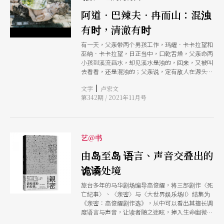
言，自己走上这条作曲的路径是「不合法」的。她
阿道．巴辣夫．冉而山：混浊
很明白其他人会怎么看，「以作曲的标准来看，我
当然是不入流的，我光是一个指法跟一个声音，就
有时，清澈有时
成立这件事情，就是不够的。」但她仍然有个冲
有一天，父亲带两个男孩工作，玛耀．卡卡拉望和
动，就像尝试改编《百家春》一样，因为这个音乐
巫纳．卡卡拉望，日正当中，口乾舌燥，父亲命两
底蕴与她有关，她很清楚每个音代表什么意思。
小孩到溪流舀水，却见溪水是浊的，回来，又被叫
她说：「我只是想拿回我被剥夺的权力。」 于这
去看看，还是混浊的；父亲说，定有敌人在源头处
些参差对照的亚洲经验里，可以感受到一种扭曲的
搅混污泥，看到后，必击之毙之，取其蛋儿回来。
状态。音乐人既承继传统，但又需面对族群内部对
|
文字
卢宏文
（tangal：脑袋）（注1）
音乐的无感与疲乏；向外拓展，虽能获得目光与理
第342期 / 2021年11月号
解，但被殖民的生命经验却剪不断理还乱。总是快
人快语的她说：「虽然很扭曲，我们都要面对这个
才能就跟脱皮一样，每个亚洲音乐人都要从这里
脱，脱一层很深
艺@书
由岛至岛 语言、声音交叠出的
诡谲处境
旅台多年的马华剧场编导高俊耀，将三部剧作〈死
亡纪事〉、〈亲密〉与〈大世界娱乐场II〉结集为
《亲密：高俊耀剧作选》，从中可以看出其擅长调
度语言与声音，让读者随之迷眩，掉入生命幽微，
也藉著剧本触及的多个岛屿，映照出其间国家与个