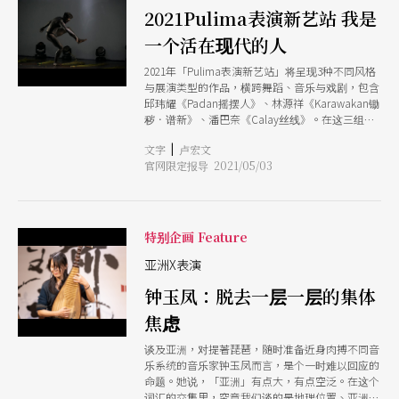
有害怕》），则两条路线兼并，既触及阿美族的阶
2021Pulima表演新艺站 我是
层文化「巴卡路耐」（Pakarongay），又以舞者
一个活在现代的人
群体或个体的动作反复，勾勒团体生活中，身型或
性别气质不符期待的少数该如何自处。 自2018年
2021年「Pulima表演新艺站」将呈现3种不同风格
向布农族罗娜部落学习乐舞而来的《路呐》，到引
与展演类型的作品，横跨舞蹈、音乐与戏剧，包含
用阿美族都兰部落文化的《没有害怕》，再至今年
邱玮耀《Padan摇摆人》、林源祥《Karawakan锄
呈现泰雅族文化符码的《己力渡路》。3种完全相
秽．谱新》、潘巴奈《Calay丝线》。在这三组表
异的族群与文化，让人疑惑编舞家与舞者们，究竟
演者的生命叙事中，可以察觉到一些相似的轨迹，
在排练前能花多少时间与这些文化相处？这段相处
|
文字
卢宏文
无论成长时期与母体文化的关系深浅，总有一个为
时间，除影响著看见的深浅，也反映在创作的转译
官网限定报导 2021/05/03
了工作或求学而离开的阶段，往往也在这阶段中，
是否能让该族群拥有立体面貌。 原先订于2020年
因为看到别人的丰厚，或是对自我定位的迷惘，才
演出的《没有害怕》，因疫情延至2021年，应是有
又回过头来，重新深掘自身与族群传统文化的连
最长筹备期的制作。但在演出中，「巴卡路耐」被
系。也因为有这个往返的过程，创作者更能清楚看
处理成一种远景式的存在，透过舞者们的动作跟随
见传统并非活在过去，而是以自身与创作，在当下
特别企画 Feature
游戏，与从头到尾重复单一动作的舞者，召唤集体
成为连结过去与未来的通道，诚如其中一位创作者
生活、服从与军事训练般的情调。置于前景的仍是
林源祥所说，「因为我是现在的人，才会让它重叠
亚洲X表演
舞者如何展现自己与获得欢愉，「巴卡路耐」里头
在一起。」
蕴藏的各种有机互动、协商，在做自己的欲望前，
钟玉凤：脱去一层一层的集体
则显得一片模糊。 透过舞团粉丝页，可见《己力
渡路》约莫花了半年时间认识与学习泰雅文化（注
焦虑
2），相较于《没有害怕》的投入时间更短，使得
谈及亚洲，对提著琵琶，随时准备近身肉搏不同音
《己力渡路》只能将采集到之泰雅文化皆摊于舞
乐系统的音乐家钟玉凤而言，是个一时难以回应的
台。观众可以看到舞台上的滑石粉，随著舞者四肢
命题。她说，「亚洲」有点大，有点空泛。在这个
著地爬行，逐渐形成泛泰雅族群为人熟知的菱形图
词汇的交集里，究竟我们谈的是地理位置、亚洲经
纹；从天而降的数条红色绳索，在3名女舞者的歌