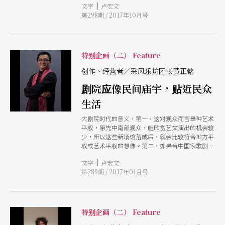
|
文字
卢宏文
人」或「我们都是XXX」的口号。当我们身处这个
第298期 / 2017年10月号
有冷气有声光效果之地，而不是在人车喧扰的凯道
部落时（或你可以代之以任何抗争或灾难现场），
我们如何能不是旁观者？
特别企画（二） Feature
创作、经营者╱采风乐坊团长黄正铭
剧院应像民间庙宇，贴近民众
生活
大剧院时代的意义，第一，这对观众而言是种艺术
平权，原先中南部观众，能欣赏艺文演出的机会较
少，所以这些新场馆落成后，就会比较符合地方平
权或艺术平权的想像。第二，如果台中国家歌剧院
和卫武营都培养出了自己当地的经营团队，那么表
|
文字
卢宏文
演艺术的多元视角就会出现，而因为剧院的开幕，
第289期 / 2017年01月号
使得众多在地的艺文团体蓬勃发展，这也是我们所
乐见的。 面对这样的变化，第一个要思考的是，
观众群在哪里？这些新的剧院，有没有一套自己的
行销策略？他们能不能帮忙表演团体，去找出潜在
的艺文爱好者，就这个层面上，剧院与艺文团体应
特别企画（二） Feature
该是相辅相成的。再来就是，如果要一个制作，跑