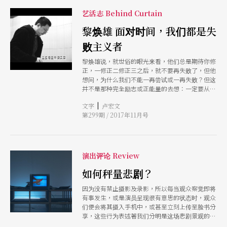
艺活志 Behind Curtain
黎焕雄 面对时间，我们都是失
败主义者
黎焕雄说，就世俗的眼光来看，他们总是期待你修
正，一修正二修正三之后，就不要再失败了，但他
想问，为什么我们不能一再尝试或一再失败？但这
并不是那种完全励志或正能量的去想：一定要从这
个过程学习到什么，而是提醒自己，试著去到达一
|
文字
卢宏文
种刚刚好的谦卑，无论是对于自己，或是对于世
第299期 / 2017年11月号
界。
演出评论 Review
如何秤量悲剧？
因为没有禁止摄影及录影，所以每当观众察觉即将
有事发生，或是演员呈现很有意思的状态时，观众
们便会将其摄入手机中，或甚至立刻上传至脸书分
享，这些行为表述著我们分明是这场悲剧景观的旁
观者，但同时我们或许又跟著呼过「没有人是局外