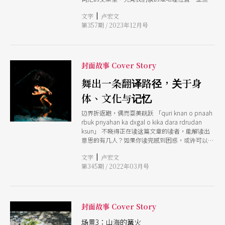
验、亚洲文化，还是亚洲认同？ 由形而上的概念
谣声中，如齐力织布般，微微编成一条麻花辫；演
|
文字
卢宏文
切入，显然并非实践者习惯的思考路径，但当这些
出特邀的文化顾问与歌者云力思（
第357期 / 2023年12月号
疑问被暂且搁置，回到她与五湖四海不同音乐人对
打的实践经验中打捞，却有些共通的主题逐渐浮
现，它们仿佛总指涉一种集体的风土喜好与命运牵
连。 从经验出发，她如果发现音乐家手里没有和
弦，大概就能判断这位乐人来自亚洲或非洲。她
封面故事 Cover Story
说：「和弦不是他音乐处理（的方式），或是说他
的直觉。」只有在和欧洲或美国的音乐家合作时，
舞出一条翻译路径，关于身
对方才会问要弹什么和弦。 而除了音乐风格的光
体、文化与记忆
谱远近外，在过往的合作经验中，她也发现「被殖
民」是她与亚洲、非洲音乐人的共同主题，尤其如
边界折返跑，偶而耍美跳跃 「quri knan o pnaah
果和她一样是被归类在传统音乐类的乐手，彼此总
rbuk pnyahan ka dxgal o kika dara rdrudan
会讨论到：「你们如何和西方音乐交手？」在许多
ksun」 不晓得正在读这篇文章的读者，能解读出
国家或学院仍将西方古典音乐奉为主流的情况下，
意思的有几人？如果你读完感到困惑，或许可以理
这些音乐人在自己的国家往往是寂寞的，且更吊诡
解我在面对原住民族编舞家作品时的心情。而假使
的是，反而去到欧洲，他们才能获得认可与关注。
|
文字
卢宏文
在困惑之余，仍被语言和作品的动能所吸引，可能
在爱恨交织的处境里，非主流音乐人不断尝试突
第345期 / 2022年03月号
会像我一样，开始对这些创作者的生活环境，和创
围，于外部现实环境与主流交锋，内部同样需极力
作土壤感到好奇。或者，也许朝向另一个极端，上
争取空间。她说，受西方（学院）作曲训练的作曲
黑特剧场发一篇黑特文。
家，在合法的路径内作曲，「通常技术会写得很
难，因为他不了解乐器的性能，然后用西方的理解
封面故事 Cover Story
去写，总之那些东西大部分都让人手受伤。」 在
和其他音乐人交流过程中，有时也会相互提到对此
场景3：山海的篝火
的愤怒。回到己身，她则一直强调对当代主流而