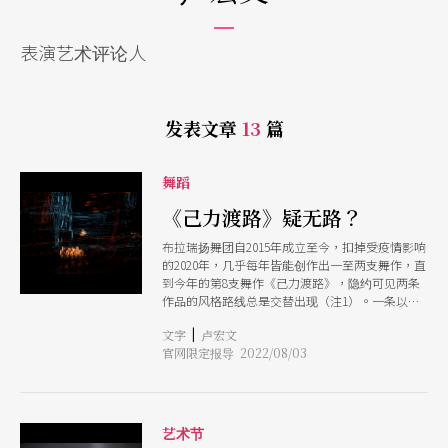
表演艺术评论人
发表文章
13
篇
舞蹈
《己力渡路》疑无路？
布拉瑞扬舞团自2015年成立至今，扣掉受疫情影响
的2020年，几乎每年皆能创作出一至两支舞作，直
到今年的第8支舞作《己力渡路》，隐约可见两条
作品的风格路线总是交替出现（注1）。一条以
「做自己」为主题，透过编织舞者现身说法的生命
|
文字
卢宏文
经验，展示最自己自己的样貌，如《漂亮漂亮》、
官网限定报导 2022/08/03
《＃是否》。另一条路线则以向不同部落及原住民
族群学习乐舞为基底，在舞台上透过舞者们身体动
作的重复操练，以疲累至尽头仍坚持舞动的精神能
量，共振观者心绪，如牵起手便不能放下的《阿栖
睐》，及长时间弯身或蹲步前进的《路呐》。 去
艺术节
年演出的《没有害怕太阳和下雨》（以下简称《没