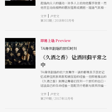
起场内众人的骚动，许多人上前向他握手致意，而
他亦主动向相熟的朋友碰肩或拥抱，现场气氛相当
热络且充满人声，直至一切在他的低沉遒劲的嗓音
|
文字
卢宏文
中静默。 这是我第一次听到胡德夫现场的弹唱，
第303期 / 2018年03月号
随著歌声，近年他出版的两本随笔内容，仿佛历历
在目。书中从人或从歌出发，交代自己的生命往
事，自幼时出生的海边，写到他歌词中不断牵挂的
Ka-aruwan部落和大武山美丽的妈妈，也细细陈述
与李双泽交会的经过，以及自己因参与原住民权利
即将上场 Preview
运动，遭特务监视及禁唱的忧愁岁月。 有时不免
怀疑，故事会不会总有说完的一天？但当胡德夫的
TAI身体剧场的放松时刻
琴音与歌声响起，我知道倚靠著山与海创作的男
《久酒之香》 让酒回归平常之
子，嘴里的故事将源源不绝，就像他所提及，原住
民族歌谣中那千锤百炼、可即兴可反复，「没有文
中
字，反而传得更精准的」的虚词，外界看来或许总
是在「Hi Ya Ho Hai Yan」，其间却蕴藏无穷变
TAI身体剧场的前六支舞作，谈的都是关于历史记
化。一天的相处下来，总是被人大写的胡德夫让我
忆或原住民族离散和被压迫的经验，但即将推出的
看见他同时也是歌者／创作者／流浪者／老烟枪／
《久酒之香》则是让舞者们找到一个放松的出口，
酒友／慈父／有血气且不受控之人 这条斜杠应可
述说自己的生命经验。搭配流行老歌与搞笑改编童
无止尽地排列下去，恰似绵延无尽的泥土与海洋，
谣，每位舞者都有Solo段落，让他们能尽情发
和歌谣中反复不绝的虚词
|
文字
卢宏文
泄，也邀请观众在观赏表演的当下，一起将情绪释
第299期 / 2017年11月号
放出来。