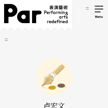
跳到主要内容区块
网站导览
:::
:::
卢宏文