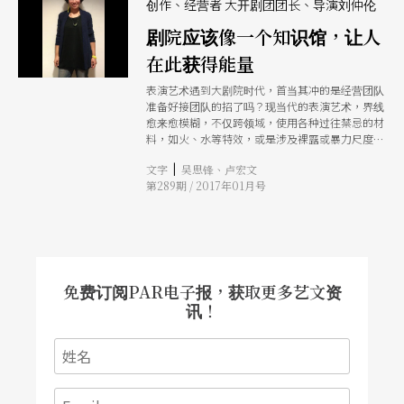
遍全台的表演厅，这对团队来说，便会面临到制作
创作、经营者 大开剧团团长、导演刘仲伦
成本提高的挑战。还有一个值得思考的议题是，我
剧院应该像一个知识馆，让人
们究竟如何去组织出一个具有多元观点的评审团和
制度，这我目前也还未有定论，得等实际运作之后
在此获得能量
才有办法见真章。 我觉得这几年表演艺术最有活
力，最能与世界对话的是创意与创新，在网路时代
表演艺术遇到大剧院时代，首当其冲的是经营团队
里，创意和创新是最具联结性的一个目标。像采风
准备好接团队的招了吗？现当代的表演艺术，界线
乐坊之前做了一档《太阳与月亮的美丽邂逅》，用
愈来愈模糊，不仅跨领域，使用各种过往禁忌的材
歌仔调和西方的古乐团合作，得到许多好评，这就
料，如火、水等特效，或是涉及裸露或暴力尺度，
是与国际链结的一种方式。而因为这样的跨国合作
或近年常使用的更改观演位置的案例愈来愈多。这
企画通常都相当庞大且驳杂，就需要几个新的场馆
|
文字
吴思锋、卢宏文
意味著空间维运者不仅要做个好的管理单位，还要
一起来推动，才有可能找到适合的企画，并且实际
第289期 / 2017年01月号
跟上团队的脚步，一起面对挑战。 大剧院时代，
执行。 谈到剧院与创作者、观众的理想关系，剧
应该可以纳涵和孕育更多剧场人才。台中这几年来
院应该像民间的庙宇一样，要很贴近民众的生活，
因著戏剧专科高中职的设立增班及更多文化展演设
让大家觉得容易亲近。而剧院对创作者而言，得是
施的兴建，所以对於戏剧人才是有需求的。但是台
一个可以提供伙伴关系的创作和发展平台，因为如
中的大专院校又没有戏剧相关科系。因此人才培训
果没有这些创作者，剧院便将无用武之地。最后，
的责任，就会落到地方剧团的身上；也就是自己的
在创作者与观众之间，剧院要扮演沟通者与桥梁的
人才自己练，也让地方剧团的教育成本相对增加。
免费订阅PAR电子报，获取更多艺文资
角色，需要更主动一些，让观众知道每次演出所带
当台中国家歌剧院设立时，我们是很兴奋的，期待
讯！
给他们的意义，也需要提供创作者和团队们资料，
这里是可以练兵带将，与他团切磋琢磨，学习国际
让他们了解此地的观众习性，并提供合适的行销管
天团的所在，同时也是可以广纳原本在外地念书的
道，这样才可能促成观众与创作者，在剧院里相
戏剧专业人才，期待未来可以共同打拚。但是目前
会。 因为这些剧院尚未全部完工，所以目前对我
这部分仍在建构工程等待中。 在大数据时代下的
的工作与生活还没有什么改变，但我想未来会有的
大剧院时代，是将表演艺术教育的数位平台建立的
讨论和反省是，为什么我们要进剧院表演，是因为
好时机。除了将国际和国内的表演艺术资料数位化