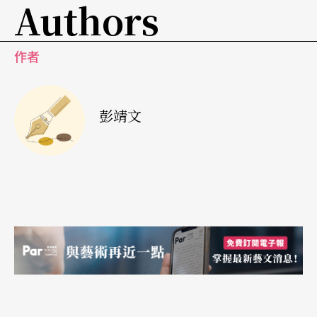
德国人民将反犹的定义与批判以色列政府绑在一
Authors
起，和二战期间纳粹屠杀犹太人有直接关联，来自
于对于过去先人犯下的巨大罪行的补偿心态和罪恶
作者
感，也和二战后至今德国与以色列缔结的特殊外交
关系有关。
彭靖文