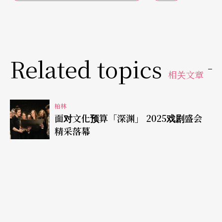
与二战期间犹太人大屠杀相提并论，并指责以色列
对巴勒斯坦人进行种族灭绝。在贴文发表隔天，双
年展的赞助单位集体撤资，再隔一天，主办城市曼
Related topics
海姆市政府决定直接全盘取消2024年的双年展，并
相关文章
且以违约方式立即遣散工作团队，理由是策展人Sh
ahidul Alam发表反犹言论。
柏林
面对文化预算「深渊」 2025戏剧盛会
精采落幕
大约在同一时间，德国各文化机构都收到了「上级
指示」，表示受到公立补助的各项文化计划不得透
出「反犹色彩」，也就是，不得带有任何形式批判
以色列政府的言论，也不允许任何同理巴勒斯坦人
民或是支持双方和平协商的观点。德国政府和许多