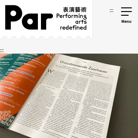
跳到主要内容区块
网站导览
:::
:::