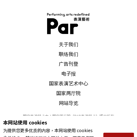
PAR 表演艺术杂志
关于我们
联络我们
广告刊登
电子报
国家表演艺术中心
国家两厅院
网站导览
国家表演艺术中心国家两厅院《PAR表演艺术》版权所有
本网站使用 cookies
©
2022
Performing arts redefined. All Rights Reserved
为提供您更多优质的内容，本网站使用 cookies
统一编号 Tax Id number 00973926