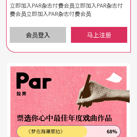
立即加入PAR杂志付费会员立即加入PAR杂志付
务员在内战期间沉默看著军队对人民进行屠杀，这
费会员立即加入PAR杂志付费会员
样的沉默，在战后被国际刑事法庭视为默许屠杀进
行。如今，签署此信的作家们则不愿意对以色列在
会员登入
马上注册
加萨进行的攻击保持沉默。
此文描述，在2023年10月哈马斯组织对以色列进行
恐怖攻击后，被定调为犯下战争罪和反人类罪，这
点毫无疑问。然而，当以色列对加萨持续进行无差
别大规模攻击，使得每天数以百计的巴勒斯坦平民
投票
身亡，医疗人员、记者、妇女、孩童和身心障碍人
士都成为攻击目标、人道救援物资管道被切断、巴
票选你心中最佳年度戏曲作品
勒斯坦累计死亡人数更超过6万人时，「时至今日，
68%
《梦在海潮那边》
我们也必须以种族灭绝、战争罪和反人类罪来描述