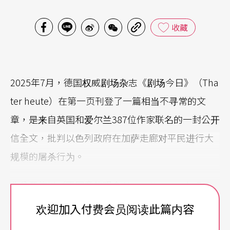
收藏
2025年7月，德国权威剧场杂志《剧场今日》（Tha
ter heute）在第一页刊登了一篇相当不寻常的文
章，是来自英国和爱尔兰387位作家联名的一封公开
信全文，批判以色列政府在加萨走廊对平民进行大
规模的屠杀行为。
此公开信以〈不同意的观众 Unzustimmende Zusc
hauer〉为标题，借用了国际人权联盟和国际刑事法
欢迎加入付费会员阅读此篇内容
庭以「同意的观众」一词，描述许多前南斯拉夫公