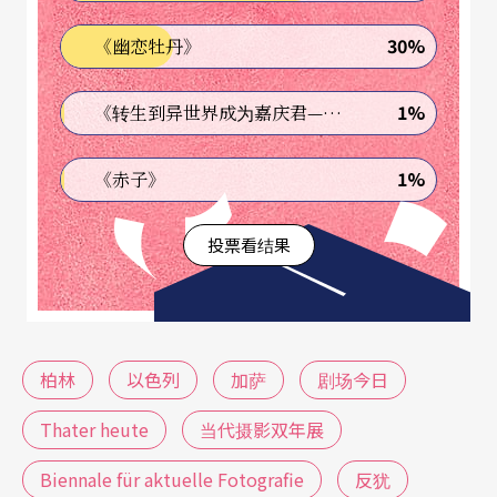
以色列政府对加萨居民的持续攻击」。
30%
《幽恋牡丹》
《剧场今日》刊登这封公开信的不寻常之处，在于
1%
《转生到异世界成为嘉庆君—发现我的祖先是诈骗集团!?》
它借用英国和爱尔兰作家的文字，刺进了在德国最
为敏感的政治议题：指控以色列政府大规模攻击加
1%
《赤子》
萨走廊的行为是种族灭绝，是否算是反犹太主义言
投票看结果
论？
在德国，非常有可能。
2023年11月，德国最大的当代摄影双年展（Bienna
柏林
以色列
加萨
剧场今日
le für aktuelle Fotografie）策展人之一，来自孟加
Thater heute
当代摄影双年展
拉的Shahidul Alam，在展览筹备期间于脸书上发表
Biennale für aktuelle Fotografie
反犹
一则贴文，内容包括将以色列与哈马斯之间的冲突