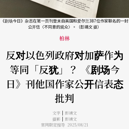
《剧场今日》杂志在第一页刊登来自英国和爱尔兰387位作家联名的一封
公开信〈不同意的观众〉。（彭靖文 摄）
柏林
反对以色列政府对加萨作为
等同「反犹」？ 《剧场今
日》刊他国作家公开信表态
批判
|
文字
彭靖文
|
摄影
彭靖文
官网限定报导 2025/08/21