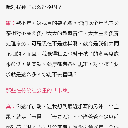
嘛对我孙子那么严格啊？
谦：
欸不是，这我真的要解释。你们这个年代的父
亲相对不需要负担太大的教育责任，太太主要负责
处理家务，可是现在不是这样啊，教育是我们共同
承担的。而且，我觉得社会也对于孩子的宽容度愈
来愈低，到高铁、餐厅都有各种规矩，对小孩的要
求就是这么多。你能不去管吗？
那些在传统社会里的「卡桑」
真：
你这样讲齁，让我想到最近想写的另外一个主
题，就是「卡桑」（母さん）。台湾爸爸不是以前
都对孩子很凶吗？从旁来看，感觉母亲就是一个弱