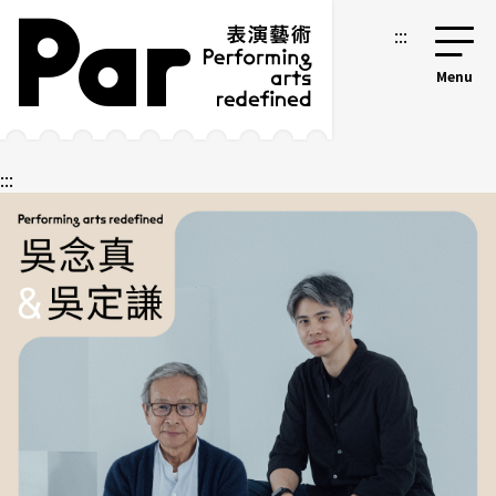
跳到主要内容区块
网站导览
:::
:::