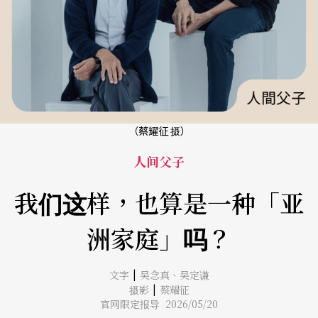
（蔡耀征 摄）
人间父子
我们这样，也算是一种「亚
洲家庭」吗？
|
文字
吴念真
、
吴定谦
|
摄影
蔡耀征
官网限定报导 2026/05/20