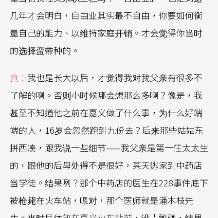
几年才会明白，自由业其实最不自由，你要如何衡
量自己的能力、以维持家庭开销。才会觉得你当时
的选择蛮带种的。
真：
我也是长大以后，才觉得我对我父亲有很多不
了解的啊。否则小时候哪会想那么多啊？像是，我
甚至不知道他之前在嘉义做了什么事，为什么好端
端的人，16岁会忽然跑到九份去？后来那些姑姑东
拼西凑，跟我说一些细节——我父亲是第一任太太生
的，跟他的后母处得不是很好，某天逃家到中药店
当学徒。结果咧？那个中药店的医生在228事件底下
被枪毙在火车站，嗯对，那个医师就是潘木枝先
生。当时尸体放在嘉义火车站前，没人敢碰，结果