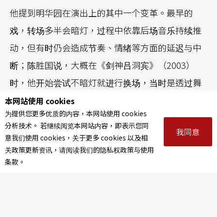
他提到明华园在演出上的其中一个变革。最早的
戏，转场多半会暗灯，过程中依靠后场音乐持续推
动，但有时仍会造成节奏、情绪等方面的延迟与中
断；陈胜国说，大概在《剑神吕洞宾》（2003）
时，他开始尝试不暗灯就进行换场，当时是透过舞
台设计与道具的挪动，去表现出主角吕洞宾的心境
本网站使用 cookies
为提供您更多优质的内容，本网站使用 cookies
与真实存在的空间，进而达到不用暗灯即可换场的
分析技术。 若继续阅览本网站内容，即表示您同
我同意
效果。
意我们使用 cookies，关于更多 cookies 以及相
关政策更新资讯，请阅读我们的隐私权政策与使用
不过，或许正是陈胜国开始专心作为一名编导，才
条款。
带来这样的改变。在一开始，他是同步担任演员、
编剧、导演的角色，直到1996年的《燕云十六
州》，他自认为带给他人生一大打击。