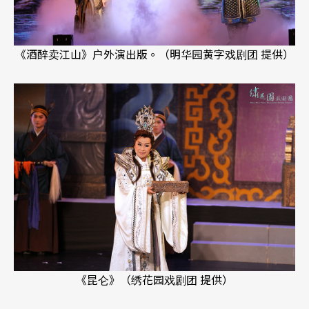
《酒醉卖江山》户外演出版。（明华园黄字戏剧团 提供）
《昆仑》（绣花园戏剧团 提供）