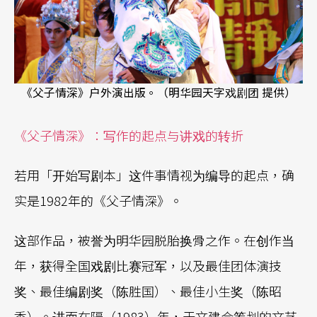
《父子情深》户外演出版。（明华园天字戏剧团 提供）
《父子情深》：写作的起点与讲戏的转折
若用「开始写剧本」这件事情视为编导的起点，确
实是1982年的《父子情深》。
这部作品，被誉为明华园脱胎换骨之作。在创作当
年，获得全国戏剧比赛冠军，以及最佳团体演技
奖、最佳编剧奖（陈胜国）、最佳小生奖（陈昭
香）。进而在隔（1983）年，于文建会筹划的文艺