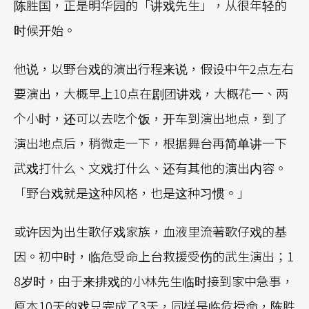
陈胜国，正是明华园的「讲戏先生」，从很年轻的
时候开始。
他说，以野台戏的演出行程来说，假设中午2点左右
要演出，大概早上10点在剧团讲戏，大概花一、两
个小时，还可以去吃个饭，开车到演出地点，到了
演出地点后，稍微走一下，根据舞台再简单讲一下
武戏打什么、文戏打什么、还有其他的演出内容。
「野台戏就是这种风格，也是这种习惯。」
或许因为出生歌仔戏家族，血液里流著歌仔戏的基
因。初中时，临危受命上台救援受伤的武生演出；1
8岁时，由于来排戏的小林先生临时接到家中急事，
原本10天的戏只完成了3天，同样是临危授命，陈胜