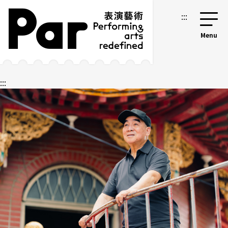
跳到主要内容区块
网站导览
:::
:::