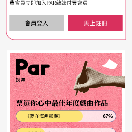
費會員立即加入PAR雜誌付費會員
和內地其他地方一樣，台灣也流行京劇。劉銘傳任
台灣巡撫時，即引進來此一新興劇種。日據時期人
會員登入
馬上註冊
心思漢，是以京劇之演出仍不絕如縷，在民間受到
相當程度的歡迎。（直至光復以後，平劇淸唱依然
是酒家一類場合最普遍的歌聲，很少當紅酒女不會
唱幾段京調的。）自然，京劇在台灣的大規模發
展，仍然是在政府遷台之後的近半個世紀，而分屬
投票
於陸、海、空、勤等軍種的軍中劇隊，更是此一時
期的主要表演團體。如今，也許是「階段性的使命
票選你心中最佳年度戲曲作品
已然完成」，三軍劇隊奉命解散改編，將優秀的
67%
《夢在海潮那邊》
演、職員等，甄選至隸於敎育部新成立的「國光劇
團」，成爲第一個國立的國劇團。峰廻路轉，眞使