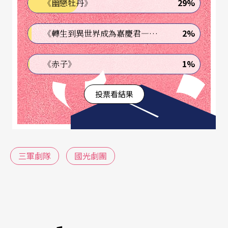
29%
《幽戀牡丹》
人有「柳暗花明又一村」的感覺。
2%
《轉生到異世界成為嘉慶君—發現我的祖先是詐騙集團!?》
回首來時路，三軍劇隊四十多年來爲鼓舞軍民、宣
慰僑胞，乃至弘揚華夏文化，所作的無數場次演
1%
《赤子》
出，實在値得在中國戲劇史上大書一筆。
投票看結果
光復後的台灣，民間劇團作職業性演出者，先先後
後也有不少。早期的金素琴、戴綺霞、李薔華、陳
美麟、王振祖；稍後的劉貞模、趙培鑫、梅硯生、
三軍劇隊
國光劇團
張遠亭、譚硯華，乃至更晚的李湘芳等，都曾組成
劇團，作過短暫演出，但影響都不大。而眞正演出
時間久、爲社會留下深刻印象的兩個劇團，一是顧
正秋女士在台北永樂戲院，自民國卅七年底起，一