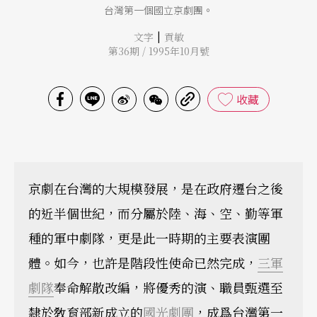
台灣第一個國立京劇團。
|
文字
貢敏
第36期 / 1995年10月號
收藏
京劇在台灣的大規模發展，是在政府遷台之後
的近半個世紀，而分屬於陸、海、空、勤等軍
種的軍中劇隊，更是此一時期的主要表演團
體。如今，也許是階段性使命已然完成，
三軍
劇隊
奉命解散改編，將優秀的演、職員甄選至
隸於敎育部新成立的
國光劇團
，成爲台灣第一