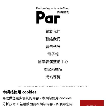
「明駝」是屬於聯勤的劇隊，裁撤不久，大家印象
應該還新。全盛時期的陣容包括徐露、葉復潤、李
桐春、孫麗虹、于金驊、王鳴詠、翁中芹……等都
PAR 表演藝術雜誌
在，所演出的戲碼亦很受人歡迎。如以徐露爲主的
關於我們
聯絡我們
《秦良玉》，和以葉復潤爲主的《滿江紅》，都是
廣告刊登
罕見的佳構；他倆合作的《汾河灣》和《二堂訓
電子報
子》之類的對兒戲，更是絕配。因之這個隊被裁撤
國家表演藝術中心
時，引起許多惋惜之聲。
國家兩廳院
網站導覽
再早一些的劇隊，如當時一軍團的「大宛」、二軍
團的「龍吟」、預訓部的「干城」、陸戰隊的「先
國家表演藝術中心國家兩廳院《PAR表演藝術》版權所有
本網站使用 cookies
©
2022
Performing arts redefined. All Rights Reserved
鋒」、馬防部的「虎嘯」、金防部的「百韜」（原
為提供您更多優質的內容，本網站使用 cookies
統一編號 Tax Id number 00973926
名（粤華」）、傘兵的「飛虎」……以及一些較小
分析技術。 若繼續閱覽本網站內容，即表示您同
本站所提供相關演出資訊，如有異動應以主辦單位公告為準。