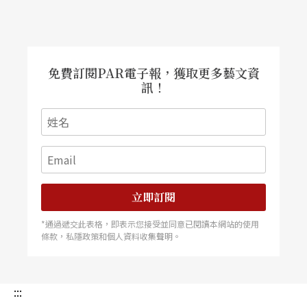
成陸、海、空三隊鼎立之前，軍中劇隊曾經有過許
多次的整合、改編。
屬於三軍總部的這三個劇隊，「大鵬」成立於民國
免費訂閱PAR電子報，獲取更多藝文資
訊！
卅九年五月一日，「海光」成立於民國四十三年，
（實際上，包含國劇隊的海總政工大隊，早於民國
卅八年十一月即成立。）「陸光」稍晚，成立於民
國四十七年十月。（在民國四十年左右，由小劉玉
琴、劉玉麟等組成之「光明」劇團，其實即屬於陸
立即訂閱
軍總部）這三個隊，最短的已有卅七年歷史，長的
*通過遞交此表格，即表示您接受並同意已閱讀本網站的使用
則超過了四十五年。而在這三個隊之外曾經活躍在
條款，私隱政策和個人資料收集聲明。
軍中的劇隊，爲數亦相當多，可惜年代已久，有好
些連隊名都湮沒了。
:::