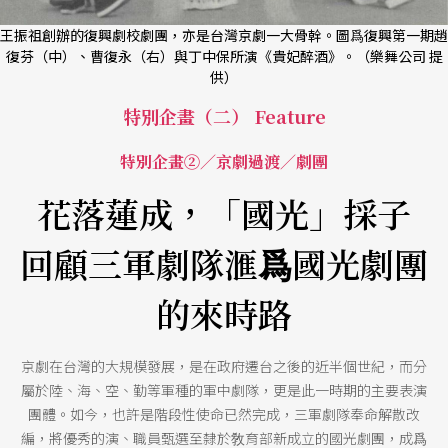
王振祖創辦的復興劇校劇團，亦是台灣京劇一大骨幹。圖爲復興第一期趙
復芬（中）、曹復永（右）與丁中保所演《貴妃醉酒》。（樂舞公司 提
供）
特別企畫（二） Feature
特別企畫②／京劇過渡／劇團
花落蓮成，「國光」採子
回顧三軍劇隊滙爲國光劇團
的來時路
京劇在台灣的大規模發展，是在政府遷台之後的近半個世紀，而分
屬於陸、海、空、勤等軍種的軍中劇隊，更是此一時期的主要表演
團體。如今，也許是階段性使命已然完成，三軍劇隊奉命解散改
編，將優秀的演、職員甄選至隸於敎育部新成立的國光劇團，成爲