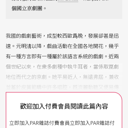
個國立京劇團。
我國的戲劇藝術，成型較西歐爲晚，發展卻甚是迅
速。元明淸以降，戲曲活動在全國各地開花，幾乎
有一種方言即有一種屬於該語言系統的戲劇。近兩
個世紀以來，在衆多劇種中執牛耳者，當係取崑劇
地位而代之的京劇。她平易近人，無遠弗屆，兼收
並蓄於皮簧範疇中許多唱腔，旣流麗動聽又便易傳
唱，乃使得全國爲之風行，被尊稱爲京班、大戲、
歡迎加入付費會員閱讀此篇內容
正音乃至國劇。
立即加入PAR雜誌付費會員立即加入PAR雜誌付
京劇在台灣二度流行