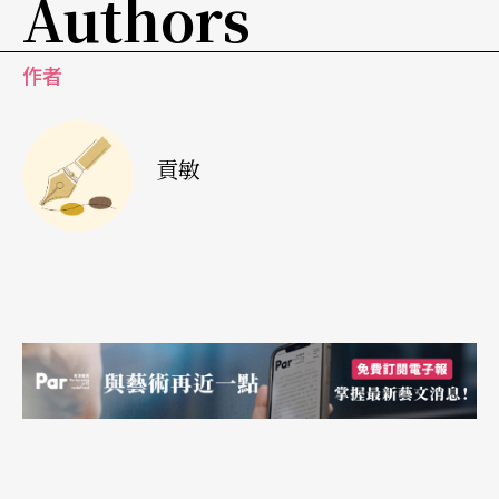
Authors
口氣唱了五年；另一則是後起之秀的姜竹華，自民
國五十七年起，在今日公司的麟麒廳也連續演出了
作者
五年左右。及至民間劇團實在不能維持時，以上提
到的那些組合就風流雲散了。許多從業人員都投向
貢敏
已成氣候的三軍劇隊，使得寶島上的京劇活動，從
此都由軍中掌控了。
軍中劇隊經過多次整合
在今年改隸於敎育部時，三軍劇隊名副其實，眞的
祇有「陸光」「海光」和「大鵬」三個劇隊。（原
先屬於這三個隊的劇校，則早於十年前即合併爲
「國光劇校」，也自今年起改屬敎育部。）但在形