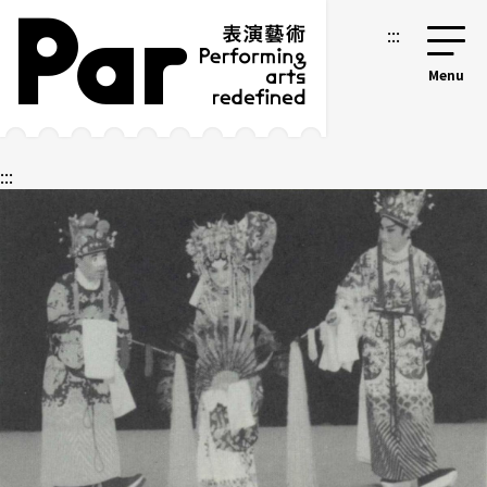
跳到主要內容區塊
網站導覽
:::
:::