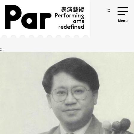
跳到主要內容區塊
網站導覽
:::
:::