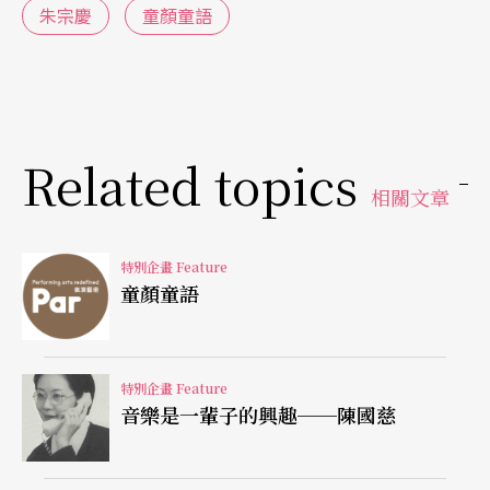
朱宗慶
童顏童語
從吹著最拿手的口琴招牌曲〈高山靑〉、〈虹彩妹
妹〉的小男生到今日國內打擊樂龍頭的朱宗慶笑
說，現在最流行的早不是〈高山靑〉和〈虹彩妹
妹〉，而是〈虎姑婆〉，但他的音樂故事仍不斷地
Related topics
在上演著。
相關文章
（本刊編輯 錢麗安採訪整理）
特別企畫 Feature
童顏童語
特別企畫 Feature
音樂是一輩子的興趣──陳國慈