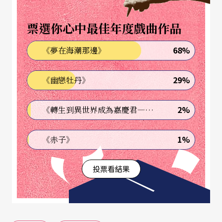
仰望老師的小臉，老師是崇高的象徵；後來的推廣
票選你心中最佳年度戲曲作品
工作，也算心願的實現。
68%
《夢在海潮那邊》
也曾想過成爲一名籃球國手、但終究沒成，倒是自
小涓滴累積的音樂種子開始萌芽。
29%
《幽戀牡丹》
初一開始學鋼琴，後來加入學校管樂隊、當上隊
2%
《轉生到異世界成為嘉慶君—發現我的祖先是詐騙集團!?》
長，吹打拉樣樣來，最崇拜的是電視台的樂隊、擦
得亮閃閃的樂器，音符從一鼓一鼓的嘴中流洩出
1%
《赤子》
來。初中畢業、對未來正茫然，學姊一句話改變了
投票看結果
他的未來。學姊說：你會這麼多樂器，怎麼沒想過
正式去學音樂，從理論打根基？想想，便進了國立
藝專管樂科，專心一意的學起音樂來。