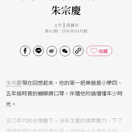
朱宗慶
|
文字
錢麗安
第42期 / 1996年04月號
收藏
朱宗慶
現在回想起來，他的第一把樂器是小學四、
五年級時買的蝴蝶牌口琴，伴隨他吹過懵懂年少時
光。
五〇年代的台灣鄕下，沒有沈重的課業壓力，下了
學便呼朋引伴的到處玩耍。家中做小生意的朱宗