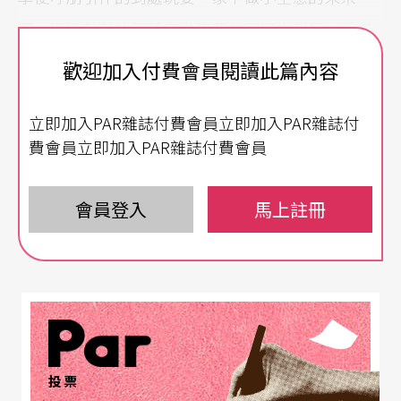
慶，興緻勃勃的跟著家中務農的同學去割稻，手掌
割下一塊肉，至今疤痕猶在。灌蟋蟀、打彈珠、烤
歡迎加入付費會員閱讀此篇內容
地瓜，比賽跑田埂、爬樹、甚至相偕到河邊大石頭
立即加入PAR雜誌付費會員立即加入PAR雜誌付
上比賽跳水姿勢，幼時的朱宗慶是貼著大自然成長
費會員立即加入PAR雜誌付費會員
的。
沒有。沒有想過會走上音樂之路，儘管從小就在濃
會員登入
馬上註冊
濃的音樂風中成長。小時的朱宗慶喜歡玩鼓，一振
一振的，像心跳，叔叔喜歡吹口琴、叔公拉得一手
好胡琴，咿啞啞地唱著，聽進幼年朱宗慶的耳裡、
印在心裡。
投票
第一志願是要當老師、朱宗慶說，像所有坐在台下