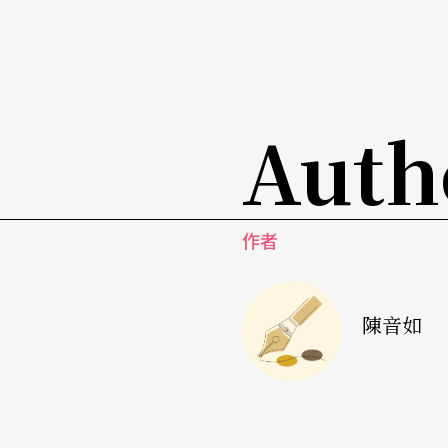
以至於台面上主事者和傑出音樂家反而呈現出
此，女性在工作和照顧家庭雙重的重擔下，時
表的作品數量實在不多，就像四月底由國立藝
幾朶花的女人》，從樂思醞釀到寫作完成，時
Auth
世姬「每每要等到小孩入睡，才利用夜深人靜
細碎，但是這一份女性音樂家對創作的熱忱，
作者
音樂可以很輕易地被作曲家把玩於股掌之間，
持自由發展的理念，注重啓發敎育，因爲「能
著小女兒長得果然活潑有朝氣，原本標準悲觀
陳音如
可思議」！而小女兒和新作品的發表也肯定是