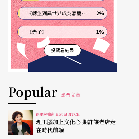
2%
《轉生到異世界成為嘉慶君—發現我的祖先是詐騙集團!?》
1%
《赤子》
投票看結果
Popular
熱門文章
兩廳院櫥窗 Hot at NTCH
理工腦加上文化心 期許讓老店走
在時代前端