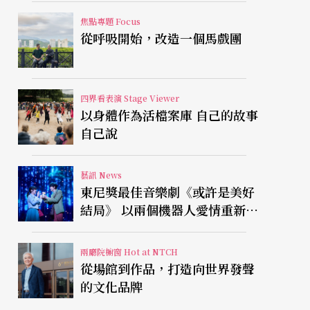
焦點專題 Focus
從呼吸開始，改造一個馬戲團
四界看表演 Stage Viewer
以身體作為活檔案庫 自己的故事
自己說
藝訊 News
東尼獎最佳音樂劇《或許是美好
結局》 以兩個機器人愛情重新凝
視有限人生
兩廳院櫥窗 Hot at NTCH
從場館到作品，打造向世界發聲
的文化品牌