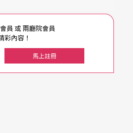
，才能從沉靜中洗練出最純粹的音樂，於是潘世姬
費會員 或 兩廳院會員
路往她家的途中，成片的山櫻花將枝頭灑滿粉嫩，
精彩內容！
偶爾還會飄來淡淡的杜鵑花香。在潘世姬家中那一
閃著亮光的弧線，她說，天氣晴朗時還可以遠眺位
馬上註冊
友的照片擺放到桌上，十多張照片裡小人兒的表情
童，可以活潑得如此自信。在平常的日子裡，潘世
節的循環，宛如生命的周期。相對於城市孩童對聲
過程中有著更多對於生命的體會。
潘世姬，在家庭的壓力之下妥協了，並且在爲人母