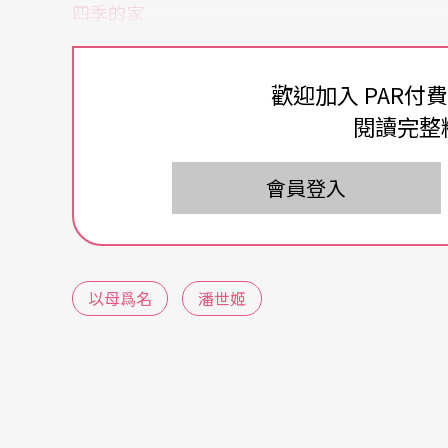
四季的家
作爲一位創作者，絕對需要孤獨、自我的環境
歡迎加入 PAR付
決定把她的家搬到遠離塵囂的群山之中。在一
閱讀完整
攀藤木抽出點點新綠，隨著初春微涼的空氣，
大片玻璃窗前，淡水河從遠方流過，形成一道
會員登入
在台地上的林口。隨後，等作曲家把自家小朋
張張不同，原來在這樣的自然環境下成長的孩
姬敎小朋友從大自然四季交替的變化中體會季
以母爲名
潘世姬
光的靈敏反應，她的小朋友反而從平凡的生活
反向的拉鋸
自從結婚走入家庭以來，原本並不想要小孩的