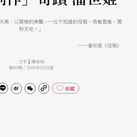
天眞，以質樸的美聲，一位不知誰的母親，倚著窗帷，獨
對天地。」
──潘世姬《母親》
|
文字
陳音如
第89期 / 2000年05月號
收藏