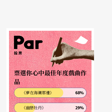
投票
票選你心中最佳年度戲曲作
品
68%
《夢在海潮那邊》
29%
《幽戀牡丹》