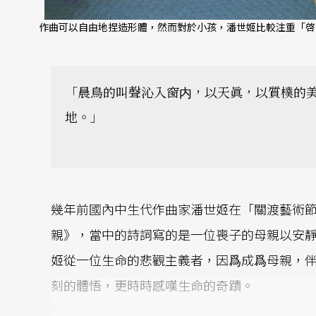
作曲可以自由地捏造形體，然而對於小孩，潘世姬比較注重「啓
「晨鳥的叫聲沁入窗内，以天眞，以質樸的
地。」
幾年前國內中生代作曲家潘世姬在「關渡藝術
親》，當中的詩詞寫的是一位喪子的母親以安
姬從一位生命的悲觀主義者，因爲成爲母親，
刻的體悟，更時時感嘆生命的奇蹟。