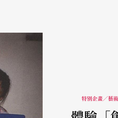
特別企畫／藝
體驗「