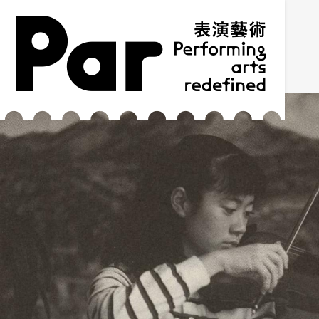
跳到主要內容區塊
網站導覽
:::