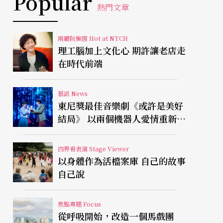
Popular
熱門文章
兩廳院櫥窗 Hot at NTCH
理工腦加上文化心 期許讓老店走
在時代前端
藝訊 News
東尼獎最佳音樂劇《或許是美好
結局》 以兩個機器人愛情重新凝
視有限人生
四界看表演 Stage Viewer
以身體作為活檔案庫 自己的故事
自己說
焦點專題 Focus
從呼吸開始，改造一個馬戲團