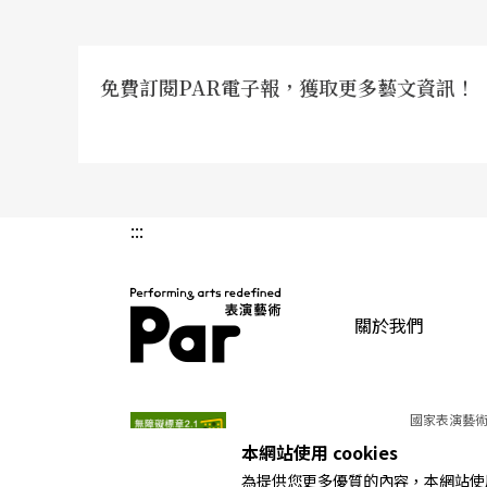
爲什麼個人項目只比三、五分鐘呢？因爲比賽
加，比賽時間延長，主辦單位在精力與經費上
免費訂閱PAR電子報，獲取更多藝文資訊！
評審有興趣與時間放下手邊的教學工作，擔任
家級的比賽以這麼少的演奏時間與這麼少的曲
恆地以一萬倍的時間（833小時，約每天2.3
美得到前幾名，那麼不是老師教學有問題，要
:::
因爲音樂的視野、理解力與悟性會因此而受到
從個人項目的統計數字中也可以發現一個有趣
關於我們
（兒童鋼琴B組），到六人（男高音獨唱成人組
PAR 表演藝術雜誌
排名，前者的機率是百分之十三（取前五名）
國家表演藝術
用說假如以初賽的報名人數來計算的話，二者
本網站使用 cookies
就整體規模而言，假如不能夠有足夠的量（參
為提供您更多優質的內容，本網站使用 