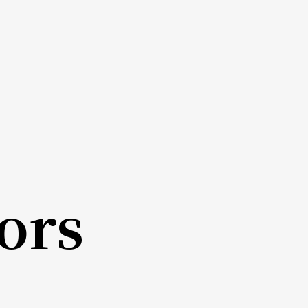
，初賽的數字更是驚人，它的確創造了一時的繁榮
輔助學校推展音樂教育，或協助推展學生課外才藝
文，但是多年來也只聊備一格，沒有眞正地被執行
乎只要不比賽，熱度就會減低，校長與老師就會不
的支持就會降低（看不到教學成果），音樂教育就
正的意義。
ors
憂的是比賽主導教學所產生的後遺症，這後遺症與
樂專業教學：學生每一年要準備兩次考試以及一或
比賽與考試做準備，因此教學一直受到牽制；以比