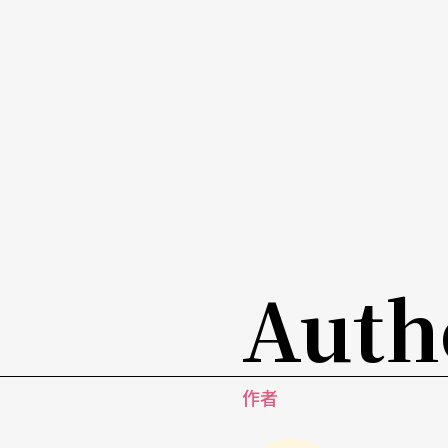
光從這個數字來看就可以發現其規模實在龐大
面，然而也造成了政府將重點放在比賽，而非
活動。此外，雖然簡章中有不參加須議處的條
過，許多隊伍更是變成以比賽爲活動重點，似
重視（因爲沒有比賽就沒有嘉獎可記），家長
會垮掉，因此多年來無人敢一探這數字背後眞
Auth
爭名次的荒謬劇
比賽本身其實是一件好事，但是現今最令人擔
音樂班裡每學期的期末考一起扭曲了基礎的音
作者
兩次的比賽，干擾到老師的教學進度，日日爲