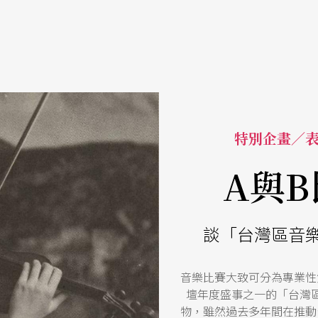
特別企畫／
A與
談「台灣區音
音樂比賽大致可分為專業性
壇年度盛事之一的「台灣
物，雖然過去多年間在推動