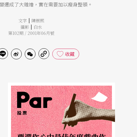
變遷成了大雜燴，實在需要加以瘦身整頓。
|
文字
陳樹熙
|
攝影
白水
第102期 / 2001年06月號
收藏
投票
票選你心中最佳年度戲曲作