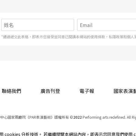
的人太多，全曲彈完會導致比賽的場次數大量增
都會吃不消；此外，比賽在學期中舉行，也找不到
那麼久的裁判。可是話說回來，筆者從未見過有國
目來進行，假如比賽只有五分鐘，學生只要持之以
*通過遞交此表格，即表示您接受並同意已閱讀本網站的使用條款，私隱政策和個人
小時）來準備這兩三首曲子，假如還不能彈得盡善盡
不就是學生毫無才能而言。然而這是空幻虛假的，
阻礙，完全失去了藝術教育的基本意義。
的事實，不同組別的參加人數從最多的三十七人
聯絡我們
廣告刊登
電子報
國家表演
、青少年組中胡獨奏）都有，同樣都是全國比賽
，後者的機率是百分之三十三（取前二名），更不
中心國家兩廳院《PAR表演藝術》版權所有
©
2022
Performing arts redefined. All R
比賽的得名機率更是相差懸殊，實在不公平，因此
統一編號 Tax Id number 00973926
賽者），這項目是否應該列入全國比賽中計分排
本站所提供相關演出資訊，如有異動應以主辦單位公告為準。
cookies 分析技術。 若繼續閱覽本網站內容，即表示您同意我們使用 co