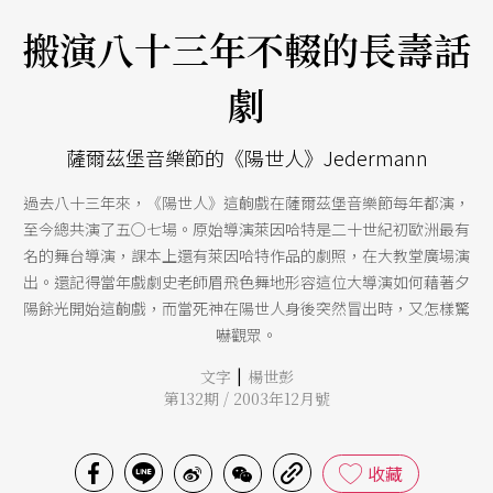
搬演八十三年不輟的長壽話
劇
薩爾茲堡音樂節的《陽世人》Jedermann
過去八十三年來，《陽世人》這齣戲在薩爾茲堡音樂節每年都演，
至今總共演了五○七場。原始導演萊因哈特是二十世紀初歐洲最有
名的舞台導演，課本上還有萊因哈特作品的劇照，在大教堂廣場演
出。還記得當年戲劇史老師眉飛色舞地形容這位大導演如何藉著夕
陽餘光開始這齣戲，而當死神在陽世人身後突然冒出時，又怎樣驚
嚇觀眾。
|
文字
楊世彭
第132期 / 2003年12月號
收藏