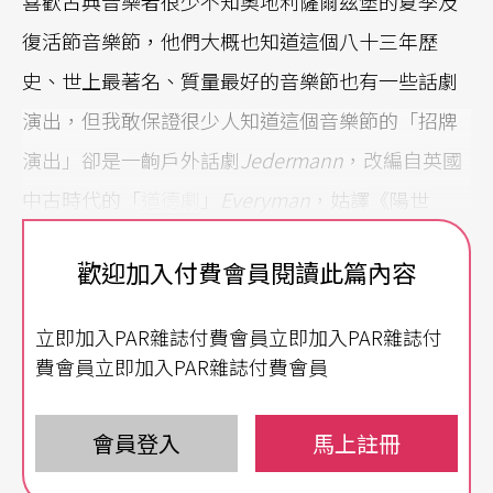
喜歡古典音樂者很少不知奧地利薩爾茲堡的夏季及
復活節音樂節，他們大概也知道這個八十三年歷
史、世上最著名、質量最好的音樂節也有一些話劇
演出，但我敢保證很少人知道這個音樂節的「招牌
演出」卻是一齣戶外話劇
Jedermann
，改編自英國
中古時代的「
道德劇
」
Everyman
，姑譯《陽世
人》。
歡迎加入付費會員閱讀此篇內容
這齣戲的作者
霍夫曼斯塔爾
（Hugo von Hofmannst
立即加入PAR雜誌付費會員立即加入PAR雜誌付
hal，1874-1929）在歌劇愛好者的心目中應該有些
費會員立即加入PAR雜誌付費會員
印象，因為他曾與李察．史特勞斯（Richard Straus
s）長期合作，為史特勞斯的歌劇《艾列克特拉》
El
會員登入
馬上註冊
ektra
（1903）、《玫瑰騎士》
Der Rosenkavalier