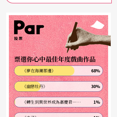
（1911）、《納索斯的亞里亞得內》
Ariadne auf N
axos
（1912）、《阿拉貝拉》
Arabella
（1933）撰
寫劇本。這齣戲的原始導演萊因哈特（Max Reinhar
dt，1873-1943）更是鼎鼎大名，他是二十世紀初
歐洲最有名的舞台導演，一九三○年代到了美國，
投票
在好萊塢、百老匯都有作品；他在一九三五年拍的
《仲夏夜之夢》電影，還起用後來專演壞蛋的Jame
票選你心中最佳年度戲曲作品
s Cagney飾演主角織工Bottom呢。
68%
《夢在海潮那邊》
邁入第五百次演出的戲
30%
《幽戀牡丹》
薩爾茲堡音樂節（Salzburg Festival）的前身，乃是
1%
《轉生到異世界成為嘉慶君—發現我的祖先是詐騙集團!?》
一八七七年至一九一○年間斷斷續續舉行的「薩爾
茲堡音樂週」，由維也納管弦樂團來此演奏。一次