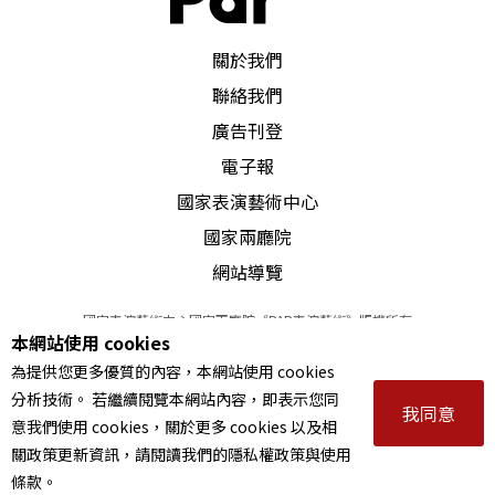
士，寫作年代大概是一四九五年。當時天主教教會
PAR 表演藝術雜誌
關於我們
經由簡單的戲劇演出傳教，題材都與善惡報應及宗
聯絡我們
教信仰有關，因此這類劇本就叫「道德劇」（Moral
廣告刊登
ity Plays），而
Everyman
正是其中最有名的一齣。
電子報
國家表演藝術中心
道德劇描寫凡人的思緒
國家兩廳院
既為「道德劇」，劇名又通指世上的「每一個人」
網站導覽
（因此我譯作《陽世人》），這個劇本的說教意味
國家表演藝術中心國家兩廳院《PAR表演藝術》版權所有
本網站使用 cookies
也就很明顯了。話說上帝命令死神將「陽世人」
©
2022
Performing arts redefined. All Rights Reserved
為提供您更多優質的內容，本網站使用 cookies
統一編號 Tax Id number 00973926
（或較似人名的「楊世仁」）召來審問，死神肅然
分析技術。 若繼續閱覽本網站內容，即表示您同
本站所提供相關演出資訊，如有異動應以主辦單位公告為準。
我同意
意我們使用 cookies，關於更多 cookies 以及相
從命。陽世人正跟女人勾搭，死神突然現身，令他
服務條款
｜
隱私權聲明
｜
著作權聲明
關政策更新資訊，請閱讀我們的隱私權政策與使用
大吃一驚，苦苦哀求之下，死神答應略緩一刻，並
條款。