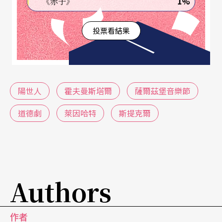
1%
《赤子》
大戰後，奧德兩國的幾位文化界領袖打算在這此莫
投票看結果
札特出生地舉辦一個音樂節，霍夫曼斯塔爾、萊因
哈特、和李察．史特勞斯剛好是其中三位。商討之
下，決定在一九二○年開始，那年八月二十二日的
節慶首演就是霍夫曼斯塔爾的改編劇目
Jederman
陽世人
霍夫曼斯塔爾
薩爾茲堡音樂節
n
，由萊因哈特親自執導。除了二次大戰期間短暫的
道德劇
萊因哈特
斯提克爾
停頓外，過去八十三年來，這齣戲在薩爾茲堡演藝
節每年都演，至今總共演了五○七場，我看的是第
四九九場，一日後的八月五日演出第五百場，但無
特別慶典。
Authors
這次我去薩爾茲堡共看十場演出，雖有非常知名的
作者
維也納管弦樂團和維也納兒童合唱團，還有佛依格