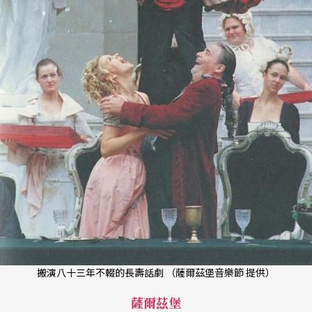
搬演八十三年不輟的長壽話劇 （薩爾茲堡音樂節 提供）
薩爾茲堡