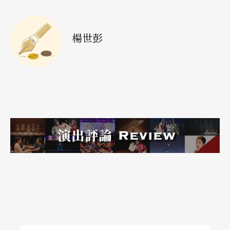
特（Deborah Voigt）主唱的歌劇，波里尼（Maurizi
o Pollini）及紀辛（Evgeny Kissin）的鋼琴獨奏等等
楊世彭
世界一流的演出，我的主要目標仍是這齣票早就賣
光的
Jedermann
。幾經交涉，在音樂節當局協助之
下，總算得到一張贈券，在八月四日傍晚看了這齣
戲。
此劇的大名早在研讀及執教西洋戲劇史時就已知
曉，課本上還有萊因哈特作品的劇照，在大教堂廣
場演出。還記得當年戲劇史老師眉飛色舞地形容這
位大導演如何藉著夕陽餘光開始這齣戲，而當死神
在陽世人身後突然冒出時，又怎樣驚嚇觀眾。