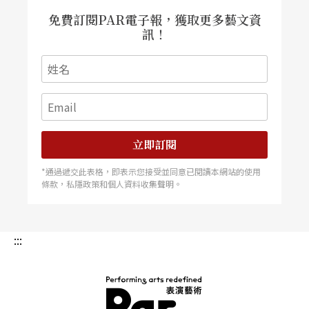
除了一個戲劇學家對這齣有名製作的應有好奇外，
免費訂閱PAR電子報，獲取更多藝文資
訊！
我看這齣戲還有另一原因，因為我曾在夏威夷大學
飾演過英文原始版本
Everyman
中的上帝一角。那是
一九六二年春天，我在夏大戲劇系攻讀藝術碩士學
位，當然要參加演出。那年劇季的重頭戲就是這齣
中古「道德劇」，由我的導師，也即系中最具權威
立即訂閱
的資深教授艾恩斯特（Earle Ernst）博士執導，爭
*通過遞交此表格，即表示您接受並同意已閱讀本網站的使用
條款，私隱政策和個人資料收集聲明。
取角色者極眾，可是他居然選中我這中國小子來演
這頗重的角色，一時之間前後台師生紛傳：上帝是
中國人！
:::
在說敝人飾演上帝過程之前，應該談談這齣「道德
劇」的來龍去脈。此劇劇作家佚名，可能是位傳教