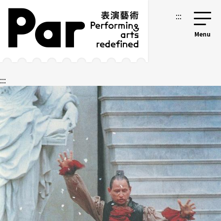
跳到主要內容區塊
網站導覽
:::
:::