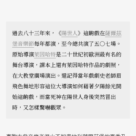
過去八十三年來，《
陽世人
》這齣戲在
薩爾茲
堡音樂節
每年都演，至今總共演了五○七場。
原始導演
萊因哈特
是二十世紀初歐洲最有名的
舞台導演，課本上還有萊因哈特作品的劇照，
在大教堂廣場演出。還記得當年戲劇史老師眉
飛色舞地形容這位大導演如何藉著夕陽餘光開
始這齣戲，而當死神在陽世人身後突然冒出
時，又怎樣驚嚇觀眾。