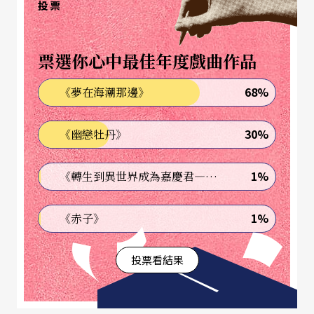
投票
由理子（以下簡稱由）：
那肯定是它在角色及舞台
視覺效果上所蘊含的動作條件，這些動作的可能性
票選你心中最佳年度戲曲作品
能夠讓我充份的運用到我的導演觀念與技巧。
68%
《夢在海潮那邊》
坂：
幽玄劇場（Theatre of Yugen）曾經演出過許多
英文的「
狂言
」劇，特別是早期的時候，妳認爲狂
30%
《幽戀牡丹》
言劇是偏重動作，並且適合於妳的目的的劇種嗎？
1%
《轉生到異世界成為嘉慶君—發現我的祖先是詐騙集團!?》
由：
是的，當然狂言劇裏也有許多作品是偏重語言
的，但是因爲我們的觀衆是美國人，所以我選擇了
1%
《赤子》
比較能爲他們所喜歡的（偏重動作的）一些作品。
投票看結果
坂：
「狂言」是一種日本的傳統劇藝，（在面對妳
的觀衆時）妳如何解決它在「傳統」的範圍之內的