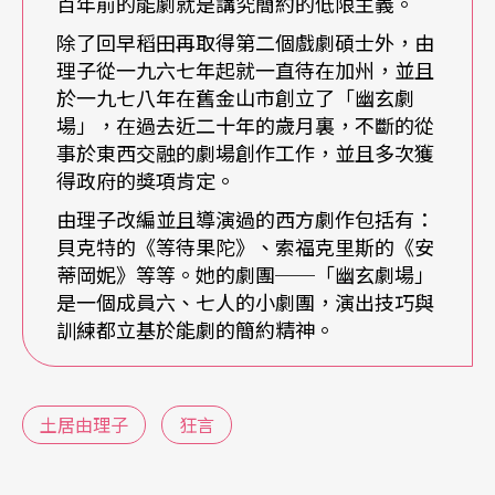
百年前的能劇就是講究簡約的低限主義。
除了回早稻田再取得第二個戲劇碩士外，由
由：
當我導演一齣戲的時候，我並非是只運用某一
理子從一九六七年起就一直待在加州，並且
於一九七八年在舊金山市創立了「幽玄劇
種特定的日本劇場技術與概念，把它們「貼」在我
場」，在過去近二十年的歲月裏，不斷的從
的製作上。應該是說一齣戲的內在需求，能夠充份
事於東西交融的劇場創作工作，並且多次獲
的透過日本演藝技巧而表達出來。
得政府的獎項肯定。
由理子改編並且導演過的西方劇作包括有：
坂：
妳同時也使用西方的表演素材，妳覺得什麼樣
貝克特的《等待果陀》、索福克里斯的《安
蒂岡妮》等等。她的劇團──「幽玄劇場」
的西洋劇（本）或文學作品是適合（妳）的？
是一個成員六、七人的小劇團，演出技巧與
訓練都立基於能劇的簡約精神。
由：
就像前面我所說的，我的導演基礎是建立在舞
台的視覺動作效果上的，因此，我通常選擇富有詩
賦氣質的劇本，這我比較能夠在字裏行間發揮，並
土居由理子
狂言
且「看到」它在舞台上的動作。不過也有幾個例外