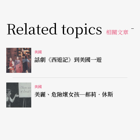
的情形；像是《茶》這齣戲，幾乎全是對話，當我
被邀請去導這齣戲時，剛開始，我是滿猶豫的。可
Related topics
是一旦深入工作之後，我還是找到了一些能夠納入
相關文章
動作的地方。
坂：
妳曾經改編過狄更生的《小氣財神》A Christm
美國
話劇《西遊記》到美國一遊
as Carol，妳覺得維多利亞時代的小說對妳有何作
用？
美國
由：
我一直不斷的在找能夠符合我在導演上的創作
美麗、危險壞女孩─郝莉．休斯
需求的素材，如大家所知的：在小說之中，馬雷以
鬼魂的身分出現在他過去的生意夥伴──守財奴司
庫寂的面前，引導他的是代表過去、現在與未來的
三個精靈，然後馬雷穿越於不同的時間裏直到他的