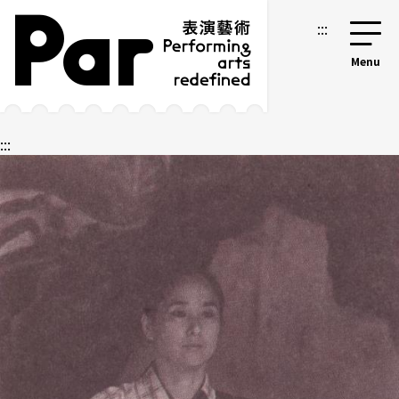
跳到主要內容區塊
網站導覽
:::
:::