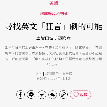
美國
環球舞台／美國
尋找英文「狂言」劇的可能
土居由理子訪問錄
出生於日本的土居由理子，在美國加州成立了「幽玄劇場」。在劇
場中，她嘗試以日本演藝技巧與其它表演形式結合。在全部不超過
五十坪的空間裏，「幽玄劇場」的脈動，沉穩而肯定的敲擊著加州
的大地。
|
文字
坂場順子
、
童乃嘉
第50期 / 1997年01月號
收藏