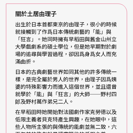
一些嚴苛規定；例如說像程式化（stylization）的問
關於土居由理子
題。
出生於日本首都東京的由理子，很小的時候
就接觸到了作爲日本傳統劇藝的「能」與
由：
我總是盡力而爲吧！從古典劇藝的細緻表達方
「狂言」。她同時擁有早稻田與舊金山州立
式中找到我所要的力量，並且從我們自己的有限性
大學戲劇系的碩士學位，但是她早期對於劇
場的追尋與學習過程，卻因爲身爲女人而充
中解放出來看原來的目標──也就是讓觀衆能「看
滿曲折。
懂」並且盡興。
日本的古典劇藝世界如同其他的許多傳統一
樣，是完全屬於男人的世界，由理子因爲姨
透過日本演藝技巧表演
婆的特殊影響力而進入這個世界，並且還曾
就學於「能」與「狂言」的大師──野村四
坂：
在妳的幾個的製作中，不只是運用了狂言的技
郞及野村萬作弟兄二人。
巧，同時還運用了例如能劇與歌舞伎的技巧，這些
在早稻田時她開始對法國劇作家克勞德以及
低限主義者貝克特產生興趣，在她眼中，這
不同的技巧在妳的製作之中是如何來區分的？或是
些人物所主張的與傳統的能劇並無二致，六
不加區分？