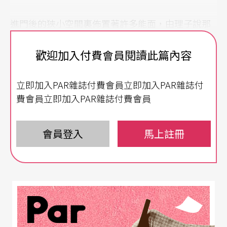
進門後的狹小空間裏佈置著許多能面，由理子說那
是在印尼峇里島由一個日本能面師監製的。三大步
歡迎加入付費會員閱讀此篇內容
跨過這個作用類似大廳的空間後，左上方經由木格
梯可以爬上「辦公室」，辦公室正下方是用黑布簾
立即加入PAR雜誌付費會員立即加入PAR雜誌付
與「大廳」隔開的更衣室兼茶水間，穿過更衣室是
費會員立即加入PAR雜誌付費會員
約爲兩坪大的「後台」區域。
會員登入
馬上註冊
在全部不超過五十坪的空間裏，「幽玄劇場」的脈
動，沉穩而肯定的敲擊著加州的大地。
坂場順子：（以下簡稱坂）：
什麼是你選擇劇本的
第一個條件？