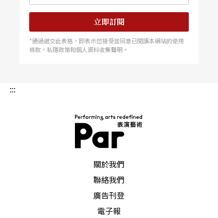
詩作／Blood Wedding的同名作品。我將選用佛朗
立即訂閱
明哥與歌舞伎作爲兩個主要的視覺動力，在目前爲
*通過遞交此表格，即表示您接受並同意已閱讀本網站的使用
止的計畫裏，這兩種表演方式是不會互相交叉出現
條款，私隱政策和個人資料收集聲明。
的。
:::
事實上，這齣戲同時還會有別於佛朗明哥與歌舞伎
的第三種表演方式，而且這將會是一個從佛朗明哥
與歌舞伎的對立之中產生張力的表演方式，我很期
待在這三者之間的試驗，引導我們把近松與弗洛柯
PAR 表演藝術雜誌
帶上我們的舞台。
關於我們
聯絡我們
廣告刊登
電子報
採訪｜坂場順子 美國夏威夷大學戲劇博士