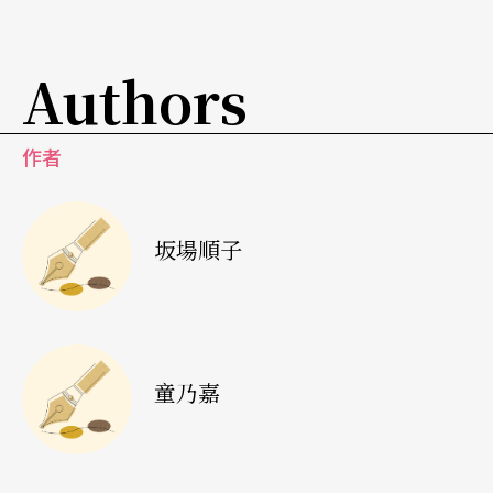
意識恢復爲止。這一個段落，有著很強烈的能劇素
質，我覺得這部小說可以用能劇來呈現，於是就作
Authors
了Noh Chritmas Carol這齣戲。
作者
這齣戲受到相當大的好評，而我們在過去的幾年裏
每年都曾再演出。在我每次的演出裏也都一再的調
坂場順子
整，把當初有點像日本大雜燴的戲，逐步簡化下
來。現在「過去」這個精靈，是以歌舞伎的方式來
演出的，而「現在」則是用狂言方式，「未來」用
能劇方式表達。這樣一來，每一個段落的情緒都變
童乃嘉
得很有張力了！
我的製作之中，結局與小說原著不同；在小說中，