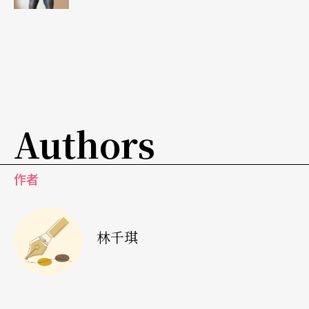
斯，演奏中間甚至還拿出放大鏡在舞台上擺弄著，
讓台下的小朋友興奮不已，成為她相當難忘的一次
回憶。
聊著聊著，為了讓李宜錦美麗入鏡，我們請她換上
了一套演出禮服，就在她換裝完畢腳踩高跟鞋步出
Authors
房門的剎那，透著天光所散發出舞台魅力的李宜
錦，的確讓人無法移開目光；她穿著於國際場合演
作者
出時最愛的旗袍禮服，拉奏著寶愛的義大利古董
琴，專注沉穩的神情，將室內空間凝結，樂音也讓
林千琪
人於此刻開始迷醉……。