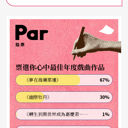
單自己來，而衣服的挑選，我則偏好讓我能安心的
款式。」她示範了清新又優雅的盤髮造型，這樣的
簡單造型，相當熟練的她只需要幾分鐘便可完成，
李宜錦並傳授小秘訣說：「我都會挑選一些別緻的
投票
髮飾來搭配，就可以常有多種不同的造型變換。」
而首飾方面，為了方便拉琴，李宜錦不戴耳環，但
票選你心中最佳年度戲曲作品
是她甜蜜地一笑：「不過我常戴上老公送的項鍊，
67%
《夢在海潮那邊》
因為這總讓我有安心感。」
30%
《幽戀牡丹》
另外在禮服的選擇上，由於往往需要配合樂團的整
體性，因此她一向以黑色為基本，「我會根據兩點
1%
《轉生到異世界成為嘉慶君—發現我的祖先是詐騙集團!?》
來選擇禮服，」李宜錦表示：「第一是舞台大小；