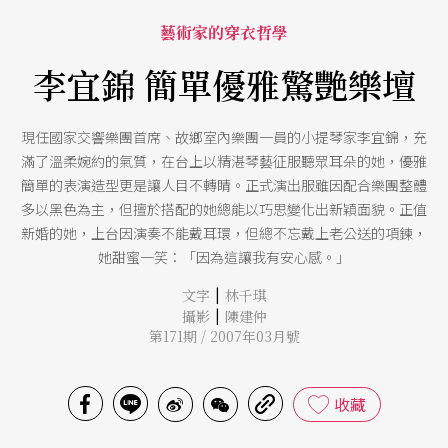
藝術家的穿衣哲學
李宜錦 簡單優雅驚艷樂壇
現任國家交響樂團首席、故鄉室內樂團一員的小提琴家李宜錦，充
滿了溫柔婉約的氣質，在台上以精湛琴藝征服聽眾耳朵的她，優雅
簡單的表演造型更是讓人目不轉睛。正式演出服雖因配合樂團整體
多以黑色為主，但擅於搭配的她總能以巧思變化出新穎面貌。正值
新婚的她，上台因演奏不能戴耳環，但總不忘戴上老公送的項鍊，
她甜蜜一笑：「因為這讓我有安心感。」
|
文字
林千琪
|
攝影
陳建仲
第171期 / 2007年03月號
收藏