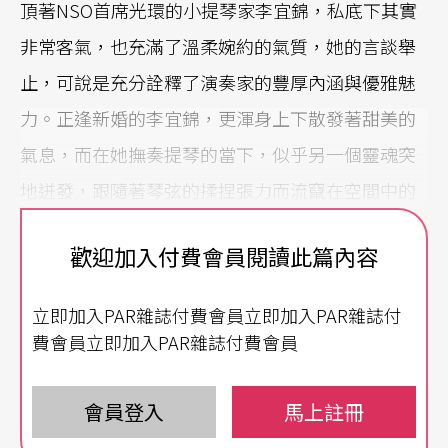
頂著NSO首席光環的小提琴家李宜錦，私底下其實
非常客氣，也充滿了溫柔婉約的氣質，她的言談舉
止，可說是充分詮釋了演奏家的豐厚內涵與優雅魅
力。正逢新婚的李宜錦，更渾身上下散發著甜美的
氣息，而在她撫奏提琴的當下，似乎另一個靈魂突
地迸發，跟隨著琴弦的揉捏張力而流竄在空間中的
每個角落，讓我們至此真正見識到首席的深厚功
歡迎加入付費會員閱讀此篇內容
力。
立即加入PAR雜誌付費會員立即加入PAR雜誌付
獨奏愈多，會選擇讓她「安心」的款式
費會員立即加入PAR雜誌付費會員
經常有演出場合的李宜錦，對於出席正式表演的衣
著裝扮，已是經驗豐富，往往只需要上台前的十分
會員登入
馬上註冊
鐘就能底定。李宜錦溫柔笑說：「妝和頭髮我會簡