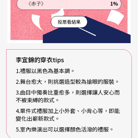
第二是獨奏的比重。」舞台愈大則愈能挑選有造型
1%
《赤子》
或較為搶眼的服裝，而曲目中針對小提琴首席的獨
投票看結果
奏愈多的話，李宜錦會選擇讓她「安心」的款式。
因為一般女性的禮服款式總是常因配合視覺效果而
使穿者不易活動，李宜錦說：「演奏當中總是有情
緒性投入的時刻，若衣服讓自己被束縛而不能盡情
李宜錦
的穿衣
tips
演出，就失去意義了。」她更透露有次穿著一套後
1.禮服以黑色為基本調。
背綁帶式的美麗禮服，但是開始演奏後，卻發現肩
2.舞台愈大，則挑選造型較為搶眼的服裝。
帶會不停因拉琴的動作而滑落，讓她分心不已，只
3.曲目中獨奏比重愈多，則選擇讓人安心而
不被束縛的款式。
好將美麗的衣裳束之高閣。但有此經驗後，更讓她
4.單件式禮服加上小外套、小背心等，即能
知道對自己而言適宜的服裝類型。
變化出嶄新款式。
簡單變化搭配，又是嶄新款式
5.室內樂演出可以選擇顏色活潑的禮服。