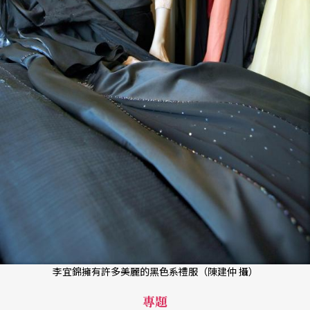
李宜錦擁有許多美麗的黑色系禮服（陳建仲 攝）
專題