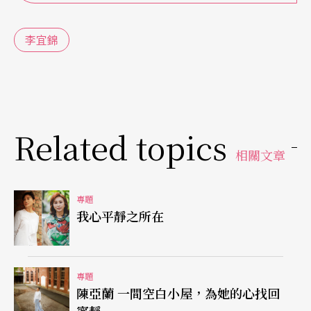
不過這不會局限了李宜錦的舞台禮服選擇，她依舊
李宜錦
擁有許多美麗的黑色系禮服，如特殊折光星紗的布
料、局部亮片綴飾的設計、搭配舞台方向有右側綴
花的款式等等，件件都是她的愛衣。若單搭膩了，
李宜錦更準備了一系列的小外套、小背心等，套上
Related topics
單件式禮服，則又是一件嶄新的款式，令人不禁佩
相關文章
服起她挑表演服的好眼光。向她問起挑選祕訣，李
宜錦非常謙虛地說：「這沒有什麼啦，都是我在美
專題
我心平靜之所在
國讀書時挑到的，每件也都不貴……」溫柔話語、
深厚實力的李宜錦，更讓我們折服於她的親切與不
凡。
專題
陳亞蘭 一間空白小屋，為她的心找回
舞台服裝也並非永遠黑色，因為若是室內樂的演