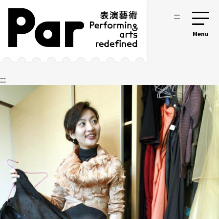
跳到主要內容區塊
網站導覽
:::
:::