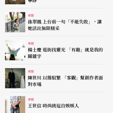
寧靜
出，就可以選擇顏色較活潑的禮服，每位演奏家選
專題
好顏色，讓整體舞台繽紛亮眼，聽眾也能感染於室
孫翠鳳 上台前一句「不能失敗」，讓
內樂較輕鬆活力的一面。而即將於四月份舉辦個人
她活出無限精采
獨奏會的李宜錦，將演出李哲藝老師的作品並依據
本次主題「巴黎的天空下」，以亮麗的禮服顏色來
專題
楊士慶 逛街找靈光 「有趣」就是我的
作詮釋，屆時定可讓聽眾眼睛一亮。
關鍵字
親子音樂會，巧扮福爾摩斯
專題
陳世川 以簡馭繁 「客觀」幫創作者面
另外在親子音樂會，這種最能與台下觀眾互動的音
對市場
樂會形式中，是李宜錦可以嘗試較具行動力的服裝
時刻。最近一次的萬聖節親子音樂會裡，李宜錦首
專題
王世信 時尚挑逗自娛娛人
次在演出時穿上了馬褲馬靴的造型來扮演福爾摩