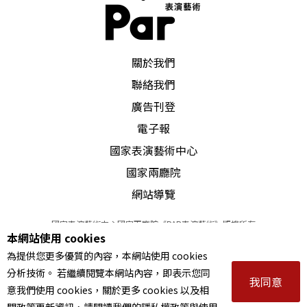
PAR 表演藝術雜誌
關於我們
聯絡我們
廣告刊登
電子報
國家表演藝術中心
國家兩廳院
網站導覽
國家表演藝術中心國家兩廳院《PAR表演藝術》版權所有
本網站使用 cookies
©
2022
Performing arts redefined. All Rights Reserved
為提供您更多優質的內容，本網站使用 cookies
統一編號 Tax Id number 00973926
分析技術。 若繼續閱覽本網站內容，即表示您同
本站所提供相關演出資訊，如有異動應以主辦單位公告為準。
我同意
意我們使用 cookies，關於更多 cookies 以及相
服務條款
｜
隱私權聲明
｜
著作權聲明