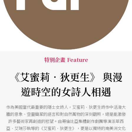
特別企畫 Feature
《艾蜜莉．狄更生》 與漫
遊時空的女詩人相遇
作為美國當代最重要的隱士女詩人，艾蜜莉．狄更生詩作中活潑大
膽的意象、空靈簡潔的語言和對自然萬物的深刻觀照，總是能激發
許多藝術家再創造的慾望。由哥倫比亞集體創作劇團導演派翠西
亞．艾瑞莎執導的《艾蜜莉．狄更生》，更是以獨特的南美洲文化