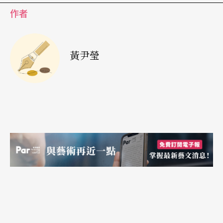
作者
典範。
黃尹瑩