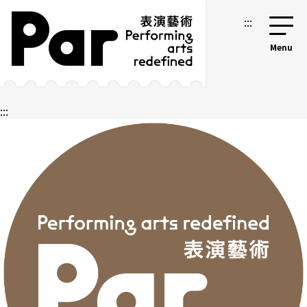
跳到主要內容區塊
網站導覽
:::
:::