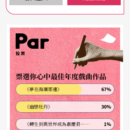
姆，也曾以艾蜜莉為想像力的跳板，創作舞蹈劇場
作品《給世界的一封信》
Letters to the world
。
哥倫比亞當代最重要的女導演派翠西亞．艾瑞莎（P
atricia Ariza）也是其中之一，在她的作品《艾蜜
莉．狄更生》中，三位女演員以歌唱、沉默、舞
投票
蹈、詩句、聲音等動作來呈現女詩人的生活和內在
世界。描述其對自然、死亡、永恆、時光的深刻凝
票選你心中最佳年度戲曲作品
視和對寫作、愛情、婚姻的想法。在這個既灼熱又
67%
《夢在海潮那邊》
清冷的作品中，我們也窺見哥倫比亞女導演，如何
從其獨特的南美洲文化視角，和這位偉大的十九世
30%
《幽戀牡丹》
紀美國女詩人對話。透過她獨一無二的導演手法，
1%
《轉生到異世界成為嘉慶君—發現我的祖先是詐騙集團!?》
創作出一個既有強烈在地性、又能和世界接軌的女