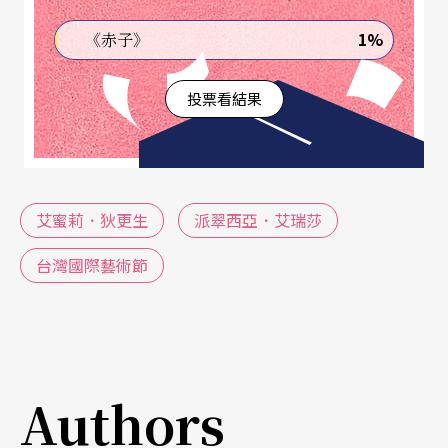
性主義劇場作品。
1%
《赤子》
根據本次劇中主要演員吉娜的說明，台上出現的三
投票看結果
位女演員都是艾蜜莉的化身，分別代表她的生命、
藝術和工作的三個重要面向。在排演過程中，導演
和演員花了不少時間在劇場中一起探索「囚禁」（c
艾蜜莉．狄更生
派翠西亞．艾瑞莎
onfinement）和「遊戲」（game）的意涵（因艾
蜜莉．狄更生在三十歲後，漸漸足不出戶，只肯待
台灣國際藝術節
在自己的房間和花園並寫了無數的詩作）。然而導
演想說的是艾蜜莉的生活空間雖然狹小，其內在的
生命視野和世界卻是異常豐富而且遼闊的。她透過
Authors
文字和詩行的錘鍊，成為一名宇宙的旅行者，漫遊
於時光之外，並直指永恆，成為女性藝術家的最佳