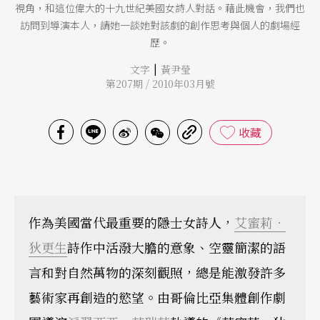
視角，和這位偉大的十九世紀美國女詩人對話。藉此機會，我們也
訪問到導演本人，請她一談她對該劇的創作思考與個人的劇場經
歷。
|
文字
黃尹瑩
第207期 / 2010年03月號
收藏
作為美國當代最重要的隱士女詩人，
艾蜜莉．
狄更生
詩作中活潑大膽的意象、空靈簡潔的語
言和對自然萬物的深刻觀照，總是能激發許多
藝術家再創造的慾望。由哥倫比亞集體創作劇