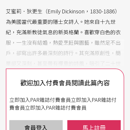
艾蜜莉．狄更生（Emily Dickinson，1830-1886）
為美國當代最重要的隱士女詩人。她來自十九世
紀，充滿新教徒氣息的新英格蘭。喜歡穿白色的衣
服，一生沒有結婚，熱愛烹飪與園藝，雖然足不出
戶，卻寫出許多最深刻的詩行。其充滿原創性，簡
單卻又深刻，甚至帶有禪意的詩風，吸引了二十世
紀迄今無數東西方讀者的狂熱讚嘆。其詩作中活潑
歡迎加入付費會員閱讀此篇內容
大膽的意象、空靈簡潔的語言和對自然萬物的深刻
觀照，也鼓舞了世界各地的劇場、舞蹈、視覺、音
立即加入PAR雜誌付費會員立即加入PAR雜誌付
樂家以之為再創作的主題。例如，台灣「莎士比亞
費會員立即加入PAR雜誌付費會員
的妹妹劇團」導演魏瑛娟，就曾根據艾蜜莉的詩和
日記創作劇場作品；而美國現代舞大師瑪莎．葛蘭
會員登入
馬上註冊