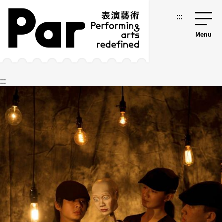
跳到主要內容區塊
網站導覽
:::
:::