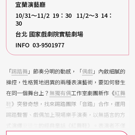
宜蘭演藝廳
10/31
～11/2 19：30 11/2～3 14：
30
台北 國家戲劇院實驗劇場
INFO 03-9501977
「
踢踏舞
」節奏分明的動感，「
偶戲
」內斂細膩的
操控，性格質地迥異的兩種表演藝術，要如何發生
在同一個舞台上？
無獨有偶
工作室劇團新作《
紅舞
鞋
》突發奇想，找來踢踏團隊「音踏」合作，運用
踢踏聲響、戲偶加上現場樂手演奏，以無語言的方
式演繹
安徒生
的經典童話《紅舞鞋》。表演者不僅