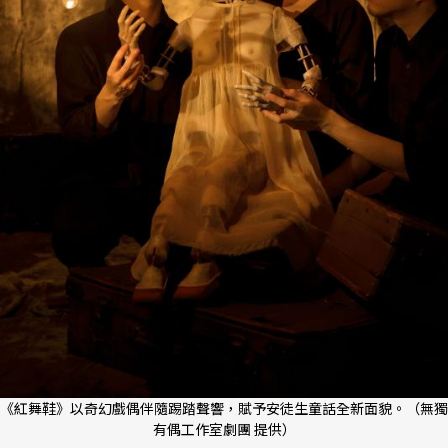
《紅舞鞋》以奇幻戲偶伴隨踢踏聲響，賦予安徒生童話全新面貌。（無獨
有偶工作室劇團 提供）