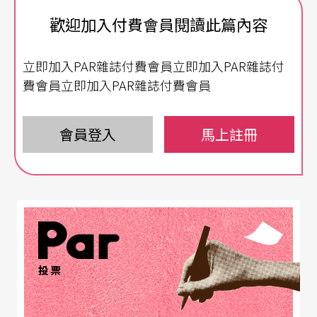
要腳踩踢踏舞步，雙手操作戲偶，有時還要搭配歌
歡迎加入付費會員閱讀此篇內容
唱。導演林孟寰說，這是國內外首次偶戲與踢踏舞
的跨界合作，在長達一年的工作坊和排練下，逐漸
立即加入PAR雜誌付費會員立即加入PAR雜誌付
趨近融合。
費會員立即加入PAR雜誌付費會員
《紅舞鞋》為安徒生最膾炙人口的殘酷童話。少女
會員登入
馬上註冊
遭受天譴而狂舞不止，直到砍斷雙腳才能停止……
林孟寰表示，當代詮釋多著重於慾望與體制間的拉
扯，延伸至道德、政治與性別的探索，此次演出將
時空挪移至近代，以奇幻戲偶伴隨踢踏聲響，賦予
《紅舞鞋》全新的面貌。舞台上，操偶師穿鞋學跳
踢踏，踢踏舞者接受偶戲訓練，兩個不同藝術領域
投票
的表演者，拋開本位，以安徒生的詩意文字為靈感