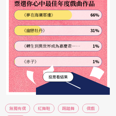
發展表演片段，激撞出獨特的劇場創意。
票選你心中最佳年度戲曲作品
66%
《夢在海潮那邊》
31%
《幽戀牡丹》
1%
《轉生到異世界成為嘉慶君—發現我的祖先是詐騙集團!?》
1%
《赤子》
投票看結果
無獨有偶
紅舞鞋
踢踏舞
偶戲