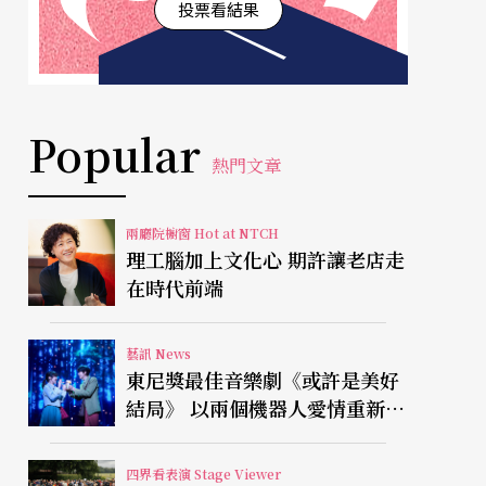
投票看結果
Popular
熱門文章
兩廳院櫥窗 Hot at NTCH
理工腦加上文化心 期許讓老店走
在時代前端
藝訊 News
東尼獎最佳音樂劇《或許是美好
結局》 以兩個機器人愛情重新凝
視有限人生
四界看表演 Stage Viewer