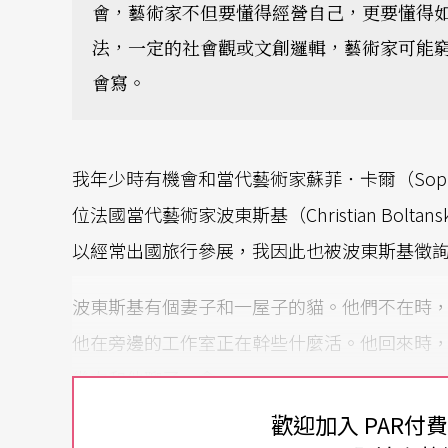
會，藝術家不但要懂得經營自己，更要懂得
法，一定的社會觀或文創邏輯，藝術家可能
會寫。
我年少時有機會和當代藝術家蘇菲．卡爾（Sophi
位法國當代藝術家波東斯基（Christian Bol
以經常出國旅行參展，我因此也被波東斯基徵
波東斯基有個妻子和一屋子的貓。他們不在時
他在旁邊的工作室正在幹些什麼活。他回來時
幾次和他聊了一會。
歡迎加入 PAR付
只有百分之卅的時間在做真正的創作