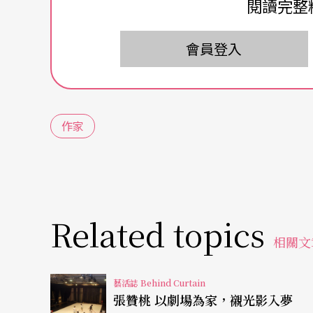
閱讀完整
波東斯基的作品大致上我都很喜歡，他喜歡以
會員登入
（Grand Palais）展出的《無人》
Personne
，藝
的本質問題，在大皇宮的展場上堆起一堆高達
重機往前行，拾起衣物又將之丟棄，象徵著生
作家
名言：無人，死屍也。而波東斯基的十公尺人
我住在慕尼黑的九○年代末，波東斯基也來過慕城開
ach haus）將他的作品和波依斯（Joseph
一起，可見對他的尊重。那年，他那件作品是
Related topics
相關文
衣服等等不一，就是失物待招領，那也是一個
但這篇文章不是要談波東斯基的作品，而是要
藝活誌 Behind Curtain
張贊桃 以劇場為家，襯光影入夢
驚訝，波東斯基告訴我，他覺得，他一天當中