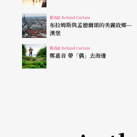
理，只有百分之卅的時間在做真正的創作。當
藝活誌 Behind Curtain
才明白，一位藝術家如果不經營人際關係，其
布拉姆斯與孟德爾頌的美麗故鄉—
漢堡
所以波東斯基是對的？應該說，那一席談話只
至比真正的創作更重要，只有創作沒有經營，
藝活誌 Behind Curtain
鄭嘉音 帶「偶」去海邊
多年後，我也想過，或者他在諷刺當代藝術家
收入，最早的壁畫，也只是自娛吧，當弄臣固
賦詩題畫也不過是打發時間或者是文人之間一
榮華富貴的藝術家應是少之又少吧！
文創社會中藝術家要會寫文案？
但是我們仍然在做藝術，在這「文創」兩字當