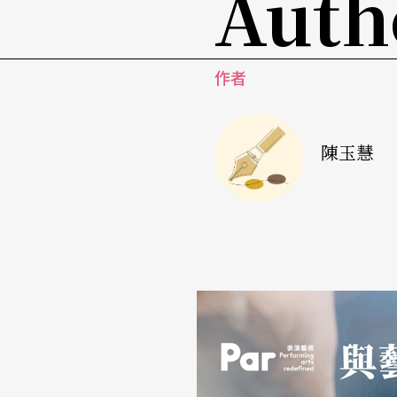
Auth
們這個所謂的文創社會，藝術家不但要懂得經
文案有一定的寫法，一定的社會觀或文創邏輯
作者
自己就不會寫。
我也不會經營我自己。我有一本小說《徵婚啟
陳玉慧
改編成電視劇，但是三年前電影《非誠勿擾》
入，該片把女版改成男版，製作方連告知我都
寫著寫著，居然像發牢騷了。我本來只是想再
百分之卅在創作而已嗎？
其實，我自己覺得，創作本身還是好過交際應
大贏家，但會寫文案的人最後就成功地做出好
如何？