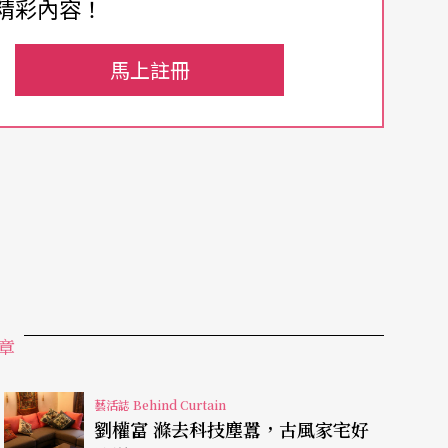
精彩內容！
衣服做題材，最近的作品是一年多前在巴黎大皇宮
馬上註冊
術家似乎開始以生死為題材，探討人類核心存在
十公尺的衣物，配以各種人的呼吸聲，而巨大的起
存的一種無常機制。或者像如已逝女
作家
莒哈絲的
類的衣物塚，亦可視為人類的生死紀念碑。
展，全城我最喜歡的Lenbach博物館（Lenb
 Beuys，編按：德國行為藝術與裝置藝術大師）放在
慕尼黑的失物招領處的內容，展出品包括假牙拐杖
章
發人深省的有趣之作。
說說他認為藝術家該投入時間做什麼。也許你會很
藝活誌 Behind Curtain
劉權富 滌去科技塵囂，古風家宅好
有百分之七十的時間都是在做人際關係或行政管