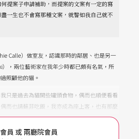
如何提案子申請補助，而提案的文案有一定的寫
窮盡一生也不會寫那種文案，就譬如我自己就不
e Calle）做室友，認識那時的鄰居、也是另一
tanski），兩位藝術家在我年少時都已頗有名氣，所
詢過照顧他的貓。
，我只是過去為貓開些罐頭食物，偶而也順便看看
，偶而也請蘇菲吃飯，我亦成為座上客，也有那麼
費會員 或 兩廳院會員