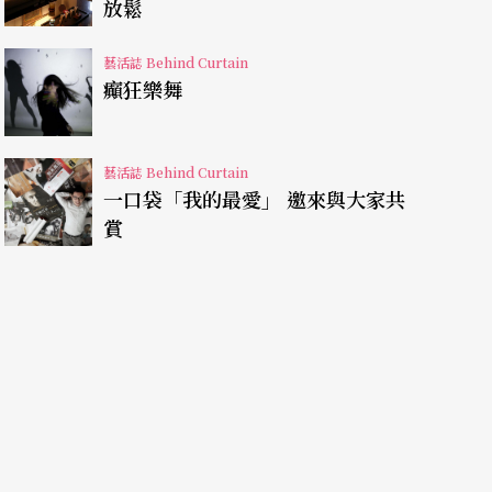
放鬆
時我很訝異，但那是因為我年少不懂，多年後，我
藝活誌 Behind Curtain
實就只能等待運氣，比較難有出頭的機會。
癲狂樂舞
告訴我一個重點，藝術家的人際關係非常重要，甚
藝術家很難成功。
藝活誌 Behind Curtain
一口袋「我的最愛」 邀來與大家共
賞
的生存可能。在古代，藝術家的創作甚至完全沒有
然是個工作，也不過是取悅皇帝一人而已，此外，
時的雅興罷了。我不知道，像畢卡索這種在生前就
道的時代，藝術家比任何時代都更卑微，因為在我