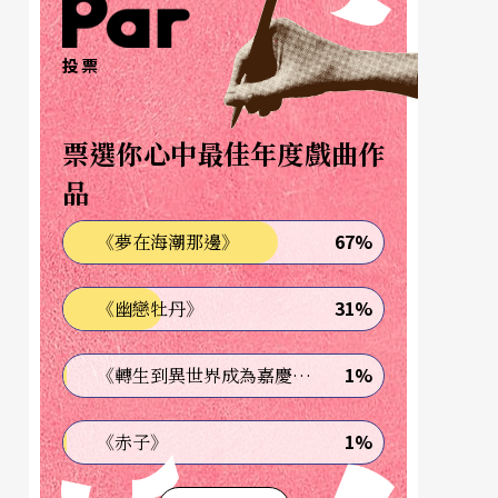
投票
票選你心中最佳年度戲曲作
品
67%
《夢在海潮那邊》
31%
《幽戀牡丹》
1%
《轉生到異世界成為嘉慶君—發現我的祖先是詐騙集團!?》
1%
《赤子》