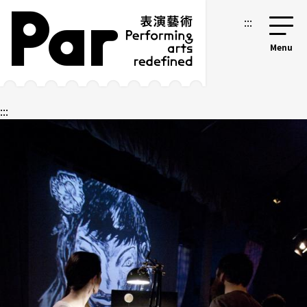
跳到主要內容區塊
網站導覽
:::
:::