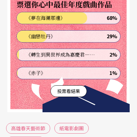
票選你心中最佳年度戲曲作品
68%
《夢在海潮那邊》
29%
《幽戀牡丹》
2%
《轉生到異世界成為嘉慶君—發現我的祖先是詐騙集團!?》
1%
《赤子》
投票看結果
高雄春天藝術節
紙電影劇團