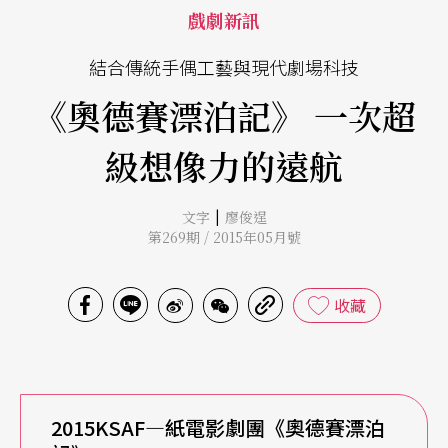
戲劇新訊
結合傳統手偶工藝與現代劇場科技
《奧德賽漂泊記》 一次超
級想像力的遠航
|
文字
廖俊逞
第269期 / 2015年05月號
收藏
2015KSAF
—紙電影劇團《奧德賽漂泊