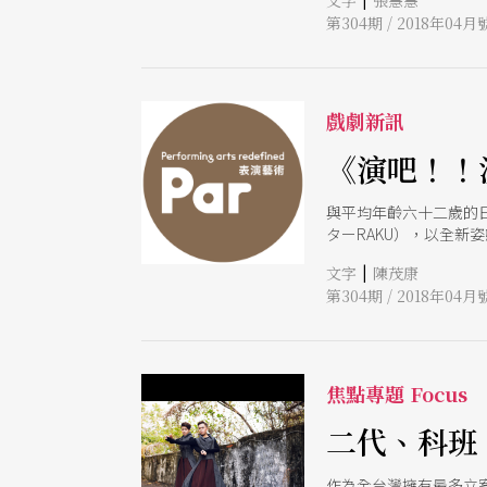
文字
張慧慧
第304期 / 2018年04月
戲劇新訊
《演吧！！
與平均年齡六十二歲的
ターRAKU），以全
散，分別抵達了陌生的
|
文字
陳茂康
的場景漸漸浮現、終至
第304期 / 2018年04月
夜》，此次在春天藝術
以及流山兒祥緊湊豐富
吧！」留下滿場的驚嘆
焦點專題 Focus
二代、科班
作為全台灣擁有最多立