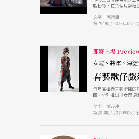
戲粉絲，在八個月課程
戲歷程與心境轉折，對
|
文字
陳茂康
第294期 / 2017年06月
即將上場 Previe
女寇、將軍、海盜
春藝歌仔戲
每年高雄春天藝術節的
團，分別推出《女寇 
盜弟兄與歌仔戲台難得
|
文字
陳茂康
第293期 / 2017年05月