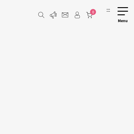
:::
0