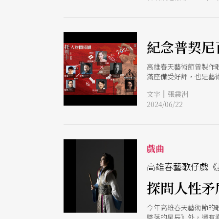
的「影．響 台灣II
音樂及影像的交織融合
紀念普契尼
高雄春天藝術節曾製作歌劇
滿座備受好評，也是藝
雪梨歌劇院、維也納國
|
文字
張震洲
樂團及國內外知名製作團
2024/06/22
戲曲
高雄春藝歌仔戲《
探問人性矛
今年高雄春天藝術節的
墜落的星辰》外，還有