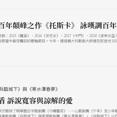
」。更令人期待的是，在疫情過後，草地音樂會終於重新開放飲食！在星空下
，絕對是視覺、聽覺及味覺的三重享受！
百年顛峰之作《托斯卡》 詠嘆調百
：2015《魔笛》、2016《茶花女》、2017《卡門》、2018《波希米亞
術節當中最受矚目的壓軸節目。今年，適逢義大利歌劇大師普契尼逝世10
家歌劇院等世界各地大劇院，一同紀念這位偉大卓越的藝術家，推出普契
隊與聲樂家於6月28日及30日在衛武營歌劇院演出二場。
兵臨城下》與《寒水潭春夢》
盾 訴說寬容與諒解的愛
歌仔戲除了明華園日字戲劇團《巾幗醫家》、一心戲劇團《千年》及少年
春美歌劇團《兵臨城下》與秀琴歌劇團《寒水潭春夢》。《兵臨城下》以