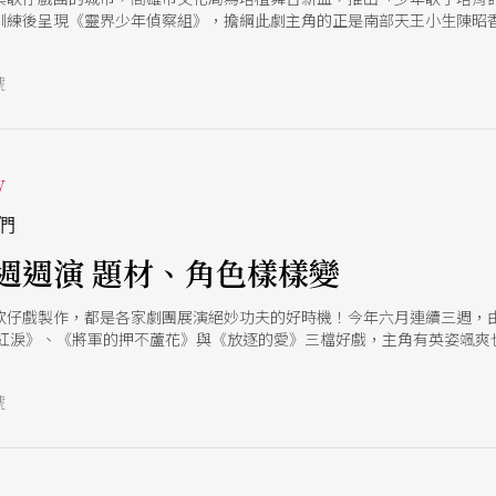
訓練後呈現《靈界少年偵察組》，擔綱此劇主角的正是南部天王小生陳昭
照媽媽的成長歷程，更有一番承擔與長大的體悟。
號
w
們
週週演 題材、角色樣樣變
歌仔戲製作，都是各家劇團展演絕妙功夫的好時機！今年六月連續三週，
息紅淚》、《將軍的押不蘆花》與《放逐的愛》三檔好戲，主角有英姿颯爽
一見的惡女不拘傳統、題材角色都創新，讓戲迷大呼過癮！
號