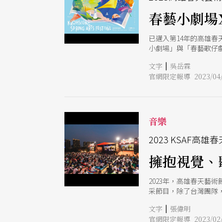
春藝小劇場
已邁入第14年的高雄春天藝
小劇場」與「春藝歌仔
場形式，持續開發更多觀
|
文字
吳岳霖
官網限定報導 2023/04/
音樂
2023 KSAF高雄
擁抱視覺、
2023年，高雄春天藝術節（
采節目，除了台灣團隊
會」一直是KSAF最具
|
文字
張偉明
場的《臥虎藏龍電影與
官網限定報導 2023/02/
造成搶票風潮的代表性節