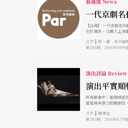
藝視窗 News
一代京劇名
【台灣】 一代京劇名伶
生於南京，10歲入上
迴百轉、獨樹一格的「
|
文字
耿一偉、本刊編
「永樂五年」。195
第285期 / 2016年09月
奇。一九九七年，作家
冀平編寫為京劇，預計今
邀集東西方頂尖文化藝
次論壇以「藝術翻新基
（Graham She
演出評論 Review
席費弗爾．達榭（Bern
何連結在地、國家及國際
演出平實順
路易．哥連尼特（Jean
生共榮。 此外參與貴
所有歌者中，能夠喚起
營造具有張力的戲劇性
覺：原來威爾第苦心經
|
文字
陳漢金
第283期 / 2016年07月