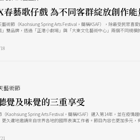
X春藝歌仔戲 為不同客群綻放創作能
術節（Kaohsiung Spring Arts Festival，簡稱KSAF），
戲」雙品牌，透過「正港小劇場」與「大東文化藝術中心」兩個不同規模
眾。今（2023）年的「春藝小劇場」與「春藝歌仔戲」分別帶來4檔與
18
春天藝術節
聽覺及味覺的三重享受
Kaohsiung Spring Arts Festival，簡稱KSAF）邁入第14年
，更久違地邀請來自世界各地的國際表演工作者。節目內容也更加多元，有
指標性的音樂類節目。2009年初、KSAF正式出發的一年前，高雄市交響
二胡協奏曲》，以電影片段搭配現場樂團演出，頗受好評，開創台灣影音音
21
目之前身。今年高雄市交響樂團將在3月初帶來兩檔4個場次的草地音樂會