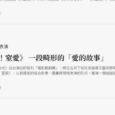
；《寒水潭春夢》則改編自真人真事，探討寬容、贖罪、諒解與奉獻的愛
號
表演
！窒愛》 一段畸形的「愛的故事」
有光》訪台演出的智利「電影戲劇團」，將在五月下旬在高雄春天藝術節
！窒愛》，以其擅長的結合影像、圖畫與現場表演的形式，搬演一個逾越
本質
號