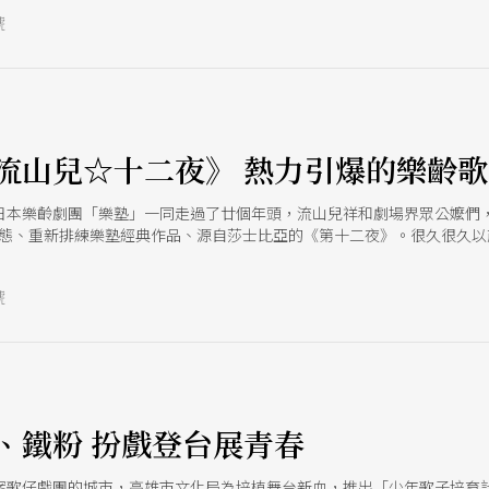
號
流山兒☆十二夜》 熱力引爆的樂齡
日本樂齡劇團「樂塾」一同走過了廿個年頭，流山兒祥和劇場界眾公嬤們
新姿態、重新排練樂塾經典作品、源自莎士比亞的《第十二夜》。很久很久
國度，妹妹女扮男裝，成為左大臣身旁的侍從「亂丸」，哥哥則被海盜相
狂喜，正因這對兄妹的到來，而吹皺了一池春水。 自○六年起，已有多種
號
節的題名為《演吧！！流山兒☆十二夜》。前年在《女人的和平》裡，台
、流暢華麗且游刃有餘的編導安排。今年，樂劇團也將點燃高雄市立圖書
號！
、鐵粉 扮戲登台展青春
案歌仔戲團的城市，高雄市文化局為培植舞台新血，推出「少年歌子培育