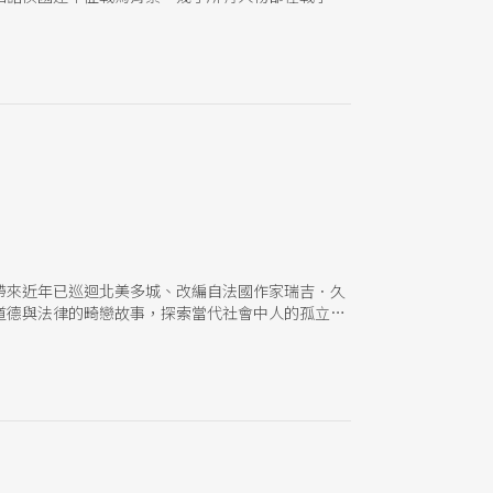
。
帶來近年已巡迴北美多城、改編自法國作家瑞吉．久
道德與法律的畸戀故事，探索當代社會中人的孤立與