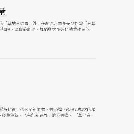
量
除最受民眾喜愛的「草地音樂會」外，在劇場方面亦長期經營「春藝
的場館，以實驗劇場、舞蹈與大型歌仔戲等相異的劇
3檔演出，其中共有5檔為全新創作，展現創作能量。
，並在疫情趨緩解封後，帶來全新氣象，共35檔、超過70場次的精
經典傳統，也有創新跨界，雅俗共賞。 「草地音樂
樂團以《譚盾經典交響》開啟草地音樂會的序幕，上半
樂會之歷史，可說是後續KSAF每年人氣高居不下、
，有全版電影的《史瑞克2》及100部台灣電影精華