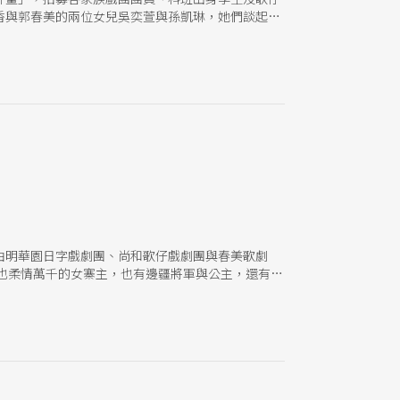
香與郭春美的兩位女兒吳奕萱與孫凱琳，她們談起學
由明華園日字戲劇團、尚和歌仔戲劇團與春美歌劇
也柔情萬千的女寨主，也有邊疆將軍與公主，還有海