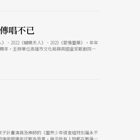
鋪上野餐墊和三五好友席地而坐、自在飲食，再加上
年傳唱不已
人》、2022《蝴蝶夫人》、2023《愛情靈藥》，年年
0周年，主辦單位高雄市文化局與英國皇家歌劇院、
尼顛峰之作《托斯卡》，由指揮吳曜宇率高雄市交響
歌子計畫演員及樂師的《靈界少年偵查組特別篇永不
四諸侯國連年征戰為背景，幾乎所有人物都在戰爭中