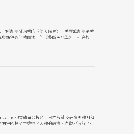
天字戲劇團陳昭香的《偷天還春》，秀琴歌劇團張秀
逸與薪傳歌仔戲團演出的《夢斷黑水溝》，打磨經年
arcopino的立體舞台投影、日本設計及表演團體明和
過開場的投影中機械／人體的轉換，直觀地消解了人