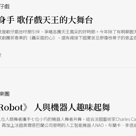
仔戲
身手 歌仔戲天王的大舞台
就是歌仔戲迷呼朋引伴、爭睹各團天王風采的好時節。今年除了有明華園
歌劇團郭春美的《聶采霞的心》，還有甫接下國寶苦旦廖瓊枝棒子的張孟
湛表演，今年的春藝大舞台，將如何熱鬧精采？且待看官親臨體驗。
號
樂團
obot》 人與機器人趣味起舞
八位人類舞者攜手七位小巧的機器人舞者共舞，結合法國藝術家Charles C
，再加上法國奧爾德巴蘭公司發明的人工智能機器人NAO，布蘭卡．李透
為人體想像的延伸。