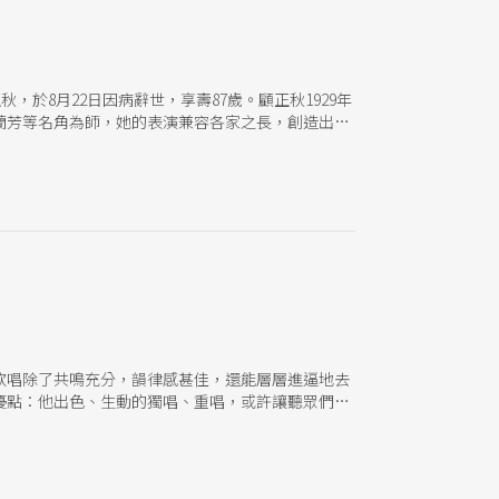
於8月22日因病辭世，享壽87歲。顧正秋1929年
梅蘭芳等名角為師，她的表演兼容各家之長，創造出千
岸分裂，在永樂戲院一駐五年，締造京劇史上輝煌的
而後夫婿蒙冤入獄，她不離不棄，寫下美麗的愛情傳
生涯。中國京劇院計畫將該傳記搬上舞台，由編劇何
中國家歌劇院預計將於9月30日正式開幕，屆時也會
行。歡迎各界關心台灣藝文發展人士報名參加。 此
的關聯。論壇邀請英國文化協會藝術總監謝卓飛
城市與國家。前亞維儂藝術節總監、現任里昂舞蹈雙年展主
領聽眾認識舞蹈撼動世界的力量。劇場如何影響城市？劇場如
ide Livermore）和比利時列日藝術節總監尚
藏私分享專業觀點，剖析東西方場館營運中，傳統與當代的互
民、布拉瑞揚舞團藝術
歌唱除了共鳴充分，韻律感甚佳，還能層層進逼地去
優點：他出色、生動的獨唱、重唱，或許讓聽眾們驚