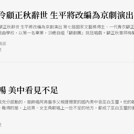
伶顧正秋辭世 生平將改編為京劇演出
顧正秋辭世 生平將改編為京劇演出 第七屆國家文藝獎得主、一代青衣顧正秋，
海戲曲學校，以第一名畢業，19歲自組「顧劇團」挑班唱戲。顧正秋曾拜
顧腔」。1948年，顧劇團應邀到台灣演出，原只打算演三個月，卻因兩
輯部
3年，顧劇團解散，顧正秋嫁給前台灣省政府財政廳長任顯群，轟動一時。
號
季季訪談顧正秋，出版口述傳記《休戀逝水》，回顧她前半生的京劇演藝
年上演。（廖俊逞） 臺中國家歌劇院舉辦「藝術翻新基地」國際論壇 臺
術人士齊聚，特地於10月1日舉辦一日國際論壇，假歌劇院「角落沙龍」進
地」為軸，用新視角新觀點，全面拆解劇場、城市、藝術、生活與人之間
ffield）談英國經驗，從巴比肯中心到英國文化協會，如何以劇場力量翻新
ard Faivre dArcier）以其多年深耕文化藝術的豐富實務經歷，帶
觀點，西班牙瓦倫西亞蘇菲亞皇后劇院總經理暨藝術總監大衛．利弗莫爾（Dav
暢 美中看見不足
-Louis Colinet）與臺灣國家表演藝術中心三館一團的代表，將不
賓還有國立政治大學創造力講座主持人吳靜吉博士、雲門舞集藝術總監林懷
我充分感動的，是飾唱阿弗雷多父親捷爾蒙的國內男中音巫白玉璽。他的
。難得的是，上述男、女主角歌唱上一些不足的地方，都成了巫白玉璽的
營的父親角色，不只不是配角，而是三位主角之一！
號