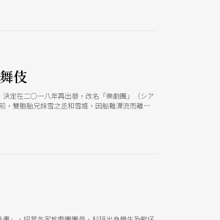
歌舞伎
，決定在二○一八年再出發，改名「樂劇團」（シア
以前，雙胞胎兄妹雪之丞和雪姬，因船難漂流而離
救；從此開始，各種一見鍾情、單戀暗戀、苦戀痴戀
版本、亦曾遠赴加拿大藝穗節演出的樂塾《十二
北觀眾深刻感受了樂塾演員的超熟熱力和可愛魅力，
館小劇場，以他們的演出宗旨「唱吧！跳吧！愛
計畫」，招募各家族戲團團員、科班出身學生及歌仔