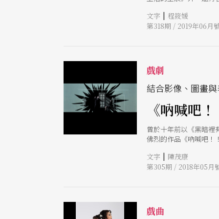
面臨各自的矛盾與抉擇
|
文字
程筱媛
第318期 / 2019年06月
戲劇
結合影像、圖畫與
《吶喊吧！
曾於十年前以《黑暗裡
佛烈的作品《吶喊吧！
疏離、日漸消逝的人性
|
文字
陳茂康
第305期 / 2018年05月
戲曲