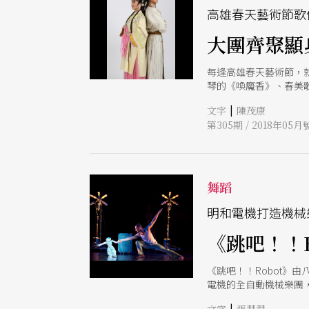
高雄春天藝術節歌
大團齊聚顯
每逢高雄春天藝術節，
琴的《喚魔香》、春美
的劇本、歌仔戲精的精
|
文字
陳茂康
第305期 / 2018年05月
舞蹈
明和電機打造機械
《跳吧！！R
《跳吧！！Robot》由
電機的全自動機械樂團
與機械的界線，機械成
|