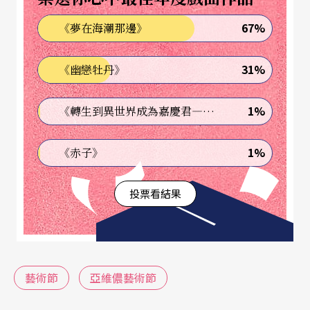
67%
《夢在海潮那邊》
31%
《幽戀牡丹》
1%
《轉生到異世界成為嘉慶君—發現我的祖先是詐騙集團!?》
1%
《赤子》
投票看結果
藝術節
亞維儂藝術節