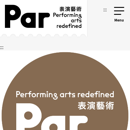
跳到主要內容區塊
網站導覽
:::
:::