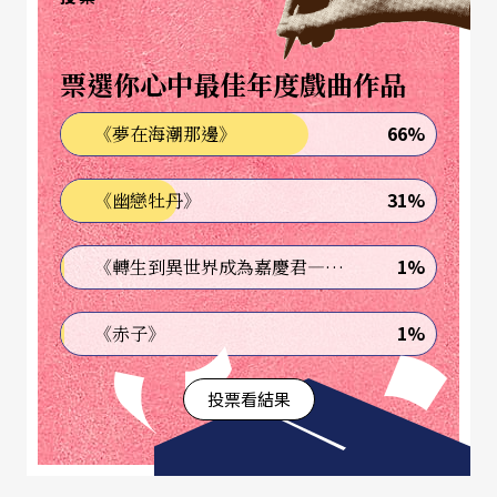
得適應什麼，因為，「設定」之中，當出現不能面
對、不想面對的人或事，最快捷的解決方式，是按
票選你心中最佳年度戲曲作品
下「刪除」。
66%
《夢在海潮那邊》
消失吧，痛苦、疑惑、困惑、鬱悶，和所有令我覺
得無力的問題。
31%
《幽戀牡丹》
是不是也因為這個原因，以前說的人格、人品，現
1%
《轉生到異世界成為嘉慶君—發現我的祖先是詐騙集團!?》
在都改名換姓，叫「人設」？人，就應該像機器，
按照設計被操作。
1%
《赤子》
所以，《相愛相親》裡的世界便顯得有趣：每個角
投票看結果
色都有不能逃避的狀況，角色與角色之間都有可能
或不能解決的矛盾。個人的盲點，彼此的誤區，加