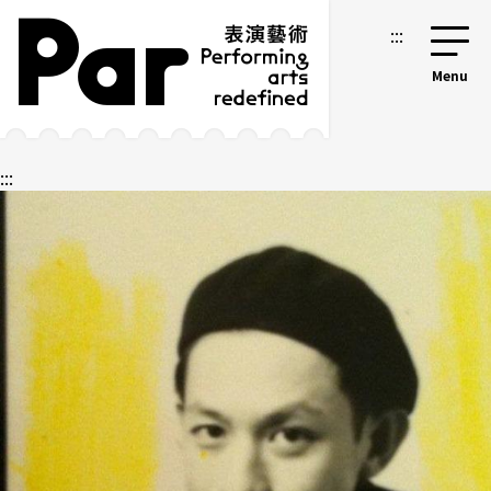
跳到主要內容區塊
網站導覽
:::
:::