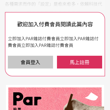
各種需求而作的「設定」是愈來愈多，依賴科技代
替人手、人腦去做的事情亦愈來愈普遍。
歡迎加入付費會員閱讀此篇內容
甚至情感。
立即加入PAR雜誌付費會員立即加入PAR雜誌付
人應該像機器，按照設計被操作？
費會員立即加入PAR雜誌付費會員
例如，有了專為個人服務的「設定」，我們就恍如
會員登入
馬上註冊
量身訂造了理想的私人助理，抑或朋友，抑或知
己，抑或情人，抑或至愛？
而這一切，不外都來自「設定」背後的數據蒐集、
歸納、分析，然後變成控制，最後，「生活」就是
只有一條管道提供的所有「選擇」，沒有人再要懂
投票