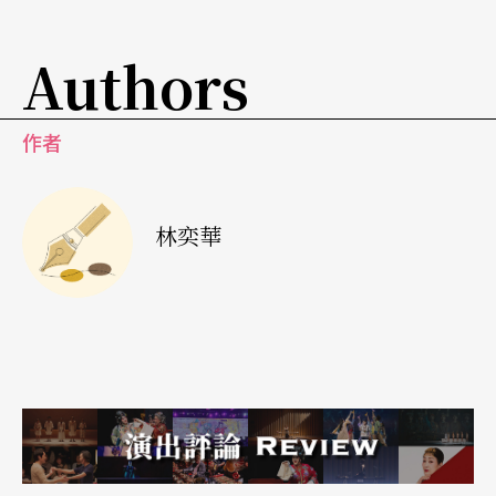
當一個人說了算，就不愁出現兩個人面紅耳赤。而
Authors
且，若是一個人沒了法子或舉棋不定，何不按下
「設定」的鈕，它有你想聽的「答案」 。
作者
好的作品，都能令觀者自省
將來，人還需要「聊天」嗎？還是，被個人喜惡形
林奕華
成的數據網舒適圈包圍得密不透風，個人世界還容
得下勃勃生機的溝通嗎？
《相愛相親》銀幕上的人在據理力爭，我漸漸感受
到有一種能量傳播到銀幕下，他們誰是誰非不是重
點，重點是，他們的努力溝通，使看戲的我也投入
了當中的情感交流之中，銀幕上的人或許永遠無法