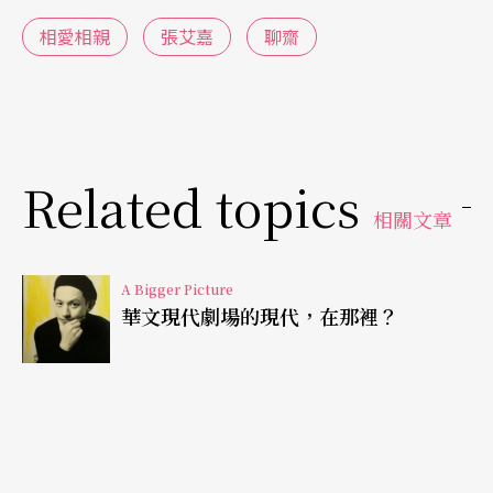
上環境的瞬息萬變，呈現因位置不同、立場不同所
相愛相親
張艾嘉
聊齋
造成的，人與人、心與心的失聯。
現實中，也許就放棄對話了，但電影裡卻鍥而不
捨。故此，它對有些人來說並不絕對真實，然而，
Related topics
它所反映的真，是創作者以信念所看見，以至覺得
相關文章
不懼勞心勞力也要讓它繼續存在的真：人的情感關
係，除通過欣賞他人的強項，也要包含了解他人的
A Bigger Picture
弱項才能建立。過程中，困難就是酵素，不然不會
華文現代劇場的現代，在那裡？
有那兩句老話，路遙知馬力，患難見真情。
遙與力，難與真，都是問號，都是考驗。
「設定」的存在，正是為了否定未知，排除變數。