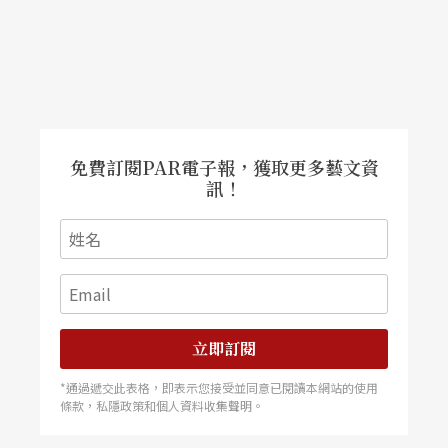
清楚表達自己，但他們幫助我開始和自己聊起天
來，由他們的問題，折射到自己的思想。
好的作品，都能令觀者自省。好的觀眾，就是分得
出自省與自我感覺良好有什麼不同的人。作品與觀
免費訂閱PAR電子報，獲取更多藝文資
訊！
眾能不能連上線聊上天，關鍵不會只在一方的好
壞。就如愈來愈多人傾向與「設定」互動而不是與
人聊天，便是因為空氣中惡意的因子密布如霧霾，
於是人人戴上口罩自我保護。
立即訂閱
《相愛相親》告訴我，聊天不一定有答案，它的意
*通過遞交此表格，即表示您接受並同意已閱讀本網站的使用
義有著太多層面，是溝通，是交流，是分享，是傾
條款，私隱政策和個人資料收集聲明。
訴，是聆聽，是觀察，是感受，是思考。片中女兒