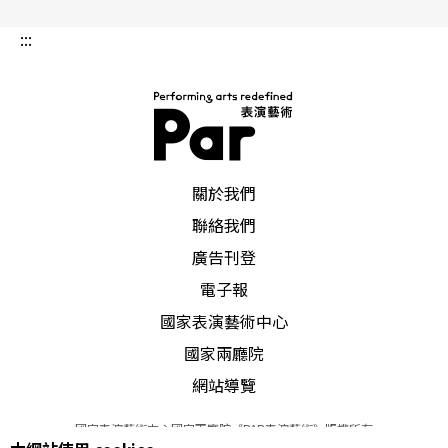
對母親表示她願意等一個人一輩子，母親聽了不知
:::
是笑是悲，惹得女兒反問自己，「一輩子，有多長
哦？」
讓我馬上問問Siri去。
PAR 表演藝術雜誌
關於我們
聯絡我們
廣告刊登
文字｜林奕華 戲劇創作始於1982年，除了舞台，也
電子報
在其他領域追求啟發與被啟發
國家表演藝術中心
國家兩廳院
網站導覽
國家表演藝術中心國家兩廳院《PAR表演藝術》版權所有