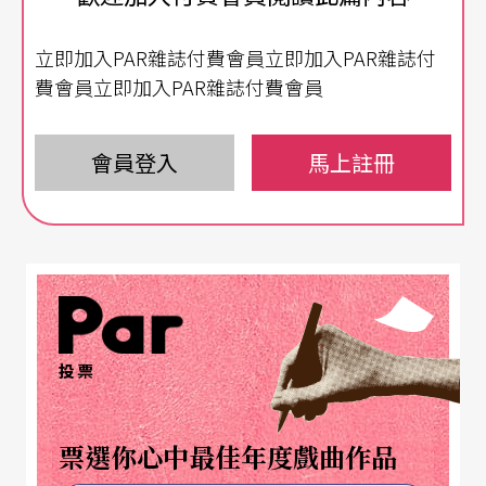
來春天的信息。
立即加入PAR雜誌付費會員立即加入PAR雜誌付
故事，從一段淒美的愛情說起。二次大戰前夕，台
費會員立即加入PAR雜誌付費會員
灣合唱之父呂泉生來到東京，孤單寂寥的留學生
涯，因為有了一位日本女孩的陪伴而備感溫馨。可
會員登入
馬上註冊
惜在那樣的大時代，兩人因為家庭與戰事的種種因
素被迫分離。無奈的他，也只能將悲痛化為音符，
以《秋菊》這首歌，記錄這份未竟的戀情。除此之
外，鄧雨賢的《雨夜花》、楊三郎的《孤戀花》，
在那日治時期訴說著情愛，也抒發台灣人民的心
聲。日本作曲家滝廉太郎《花》、山田耕筰的《枸
投票
橘之花》等，都是藉著花語，表達情感的傑作。當
然，江文也的《台灣舞曲》、郭芝苑的《三首台灣
票選你心中最佳年度戲曲作品