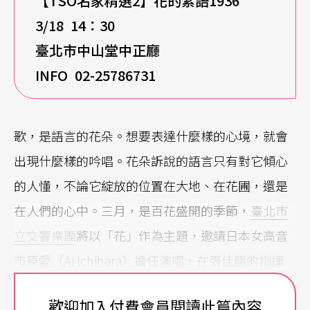
【TSO名家精選2】花的絮語1936
3/18 14
：30
臺北市中山堂中正廳
INFO 02-25786731
歌，是語言的花朵。想要表達什麼樣的心境，就會
出現什麼樣的吟唱。花朵訴說的語言只有對它傾心
的人懂，不論它綻放的位置在大地、在花圃，還是
在人們的心中。三月，是百花盛開的季節，
臺北市
立交響樂團
將以「花」作為主題，邀請日本女高音
市原愛（Ai Ichihara）擔任演唱，在張佳韻的指揮
下，以各式各樣的奼紫嫣紅，逼去冰冷的寒意，帶
歡迎加入付費會員閱讀此篇內容