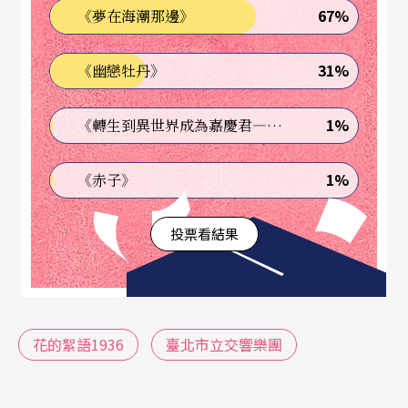
民間音樂》，更將這塊土地的芬芳昇華，以悠揚的
67%
《夢在海潮那邊》
旋律傳遞。
31%
《幽戀牡丹》
1%
《轉生到異世界成為嘉慶君—發現我的祖先是詐騙集團!?》
1%
《赤子》
投票看結果
花的絮語1936
臺北市立交響樂團