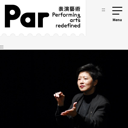
跳到主要內容區塊
網站導覽
:::
:::