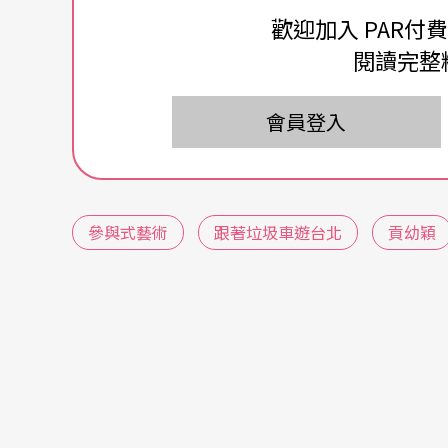
歡迎加入 PAR付
8）。
閱讀完整
說起來，「素人參與藝術」議題並非新鮮事。
會員登入
藝術學院背景的「藝術素人」，如今多數都已
這樣的藝術參與脈絡中看似找不到著力點，但
提出的計畫或創作中所觸及的「素人參與」卻
參與式藝術
跟著垃圾車遊台北
貢幼穎
動、事件、過程、表演等方式，讓觀眾從傳統
說：「這種素人參與形式，趨向社會投入（social
更追本溯源地來看，群眾在藝術領域中的「社
年代美國觀念藝術，如林素蓮、林宜瑾不假思
代舞蹈的伊凡．瑞娜（Yvonne Rainer）也早
只屬於那群被舞蹈規範錘煉鍛造後的少數人，