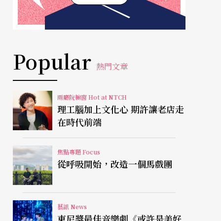
Popular
熱門文章
兩廳院櫥窗 Hot at NTCH
理工腦加上文化心 期許讓老店走
在時代前端
焦點專題 Focus
從呼吸開始，改造一個馬戲團
藝訊 News
東尼獎最佳音樂劇《或許是美好