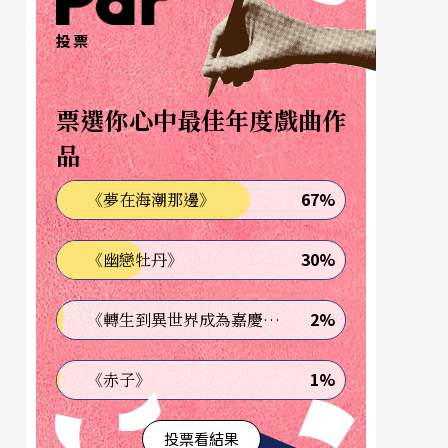
投票
票選你心中最佳年度戲曲作
品
67%
《夢在海潮那邊》
30%
《幽戀牡丹》
2%
《轉生到異世界成為嘉慶君—發現我的祖先是詐騙集團!?》
1%
《赤子》
投票看結果