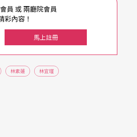
費會員 或 兩廳院會員
精彩內容！
從台灣小劇場史來看，九○年代百花齊放的一群非
馬上註冊
作為中生代專業劇場頂梁柱，「素」與「不素」在
除了藝術作為職業的選擇之外，上述當代創作者所
有著另外一層含義——藝術家讓出空間，透過活
林素蓮
林宜瑾
被動的角色，趨向主動介入、協作作品，貢幼穎
 engagement），展演更飽含社會意識。」
會參與實踐」，早發於反骨、質疑既有成規的六○
索宣稱的「人人都能跳舞」，她們的老前輩如後現
在《A式三部曲》
Trio A
就挑戰舞蹈界線，讓舞蹈不
也如同活躍於戰後德國的偶發、觀念藝術代表人物