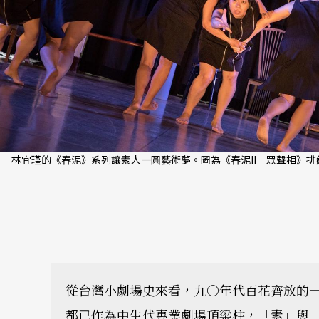
林宜瑾的《春泥》系列讓素人一圓藝術夢。圖為《春泥II─眾聲相》排
從台灣小劇場史來看，九○年代百花齊放的
都已作為中生代專業劇場頂梁柱，「素」與