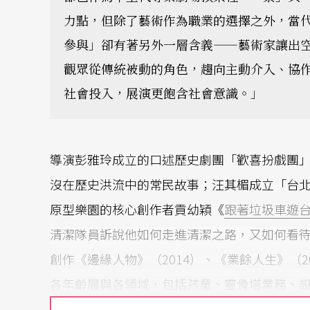
力點，但除了藝術作為職業的選擇之外，當
參與」卻有著另外一層含義——藝術家讓出
觀眾從傳統被動的角色，趨向主動介入、協
社會投入，展演更飽含社會意識。」
導演彭雅玲成立的口述歷史劇團「歡喜扮戲團
沒在歷史洪流中的常民故事；汪其楣成立「台
原型樂園的核心創作者貢幼穎《
跟著垃圾車遊
清潔隊員訴說他如何走進清潔之路，又如何看
創作《邊緣人物》（2014）、《業餘人生》（2
各年齡層與各領域，包括孩童、靈骨塔業務、
劇場雙計畫」，以三年為目標，每年徵選卅五歲以