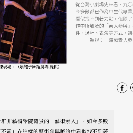
從台灣小劇場史來看，九○
今多數都已作為中生代專業
看似找不到著力點，但除了
作中所觸及的「素人參與」
件、過程、表演等方式，讓
穎說：「這種素人參
練現場。（壞鞋子舞蹈劇場 提供）
一群非藝術學院背景的「藝術素人」，如今多數
「不素」在這樣的藝術參與脈絡中看似找不到著