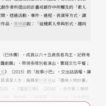
代創作者所提出的計畫或創作中所觸及的「素人
空間，透過活動、事件、過程、表演等方式，讓
作作品，
貢幼穎
說：「這種素人參與形式，趨向
」（已休團），成員以六十五歲長者為主，記錄淹
北聾劇團」，帶領多障別者演出，實踐文化平權；
台北
》（2015）的「故事小巴」，交出話語權，讓
待其清潔人生；編舞家
林素蓮
以「邊緣人物計畫」
015）、《福吉三街》（2016），合作素人橫跨
設計師、建材商、八家將等；
林宜瑾
以「在地舞蹈
上素人發展肢體，演出《春泥》（2016-201