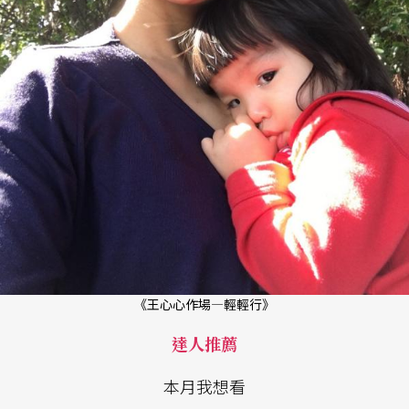
《王心心作場—輕輕行》
達人推薦
本月我想看