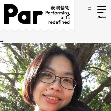
跳到主要內容區塊
網站導覽
:::
:::