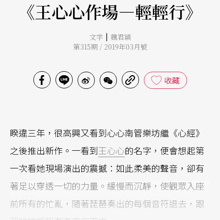
《王心心作場—輕輕行》
|
文字
魏君穎
第315期 / 2019年03月號
收藏
睽違三年，很高興又看到心心南管樂坊繼《心經》
之後推出新作。一看到
王心心
的名字，便會想起第
一次看她現場演出的震撼：如此柔美的聲音，卻有
著足以穿透一切的力量。緩慢而沉靜，使觀眾入座
前所有的忙亂，隨著琵琶奏出的每個音符退去，跟