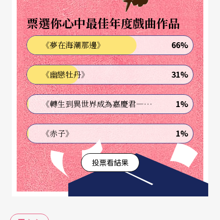
票選你心中最佳年度戲曲作品
66%
《夢在海潮那邊》
31%
《幽戀牡丹》
1%
《轉生到異世界成為嘉慶君—發現我的祖先是詐騙集團!?》
1%
《赤子》
投票看結果