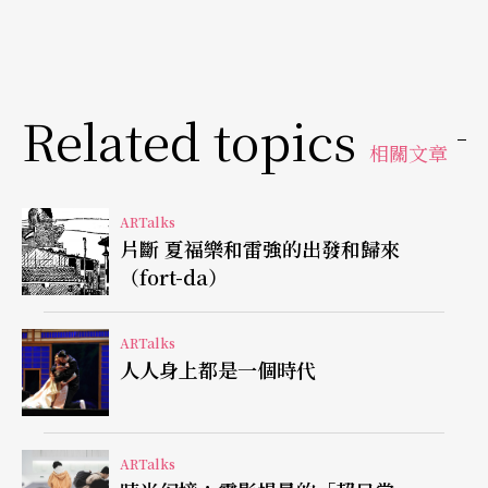
與點綴，甚至再挪用；任何以傳統為名的實驗革
新，通常也建構在一套既定的當代語彙上，再借各
種「戲中戲」手法原典呈現。少有作品如《一丈
Related topics
青》，在平鋪直敘的傳統文本、代代相傳的技藝
相關文章
中，以隱密路徑指向另一番視野。儘管不比前作
《孟婆湯》在手法上來得大破大立，依舊維持著以
ARTalks
片斷 夏福樂和雷強的出發和歸來
布袋戲傳統為本的表演方式，對於戲台空間的轉化
（fort-da）
卻是同等精練。正如我們在自西方移植的當代劇場
空間，拉出一條繩索宛如雙方地界，藉此感受著傳
ARTalks
人人身上都是一個時代
統廟埕的庶民戲劇體驗，憑藉的不是擬真再現，而
是圍繞著三台腳踏車營造的克難美學。
ARTalks
黑盒子劇場與走唱戲班的共通點