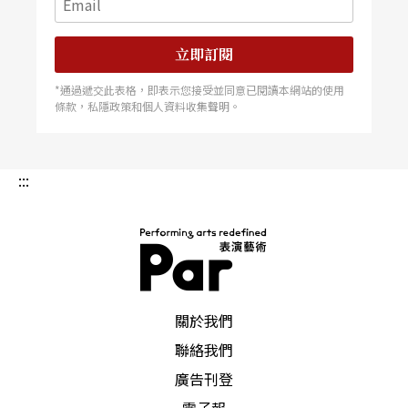
轉傳統的溫柔革命，它不全然推翻這已岌岌可危的
老劇種，而自文本、技藝、舞台空間、行業體制回
立即訂閱
歸布袋戲的原初樣貌；在此同時，卻以細膩幽微、
*通過遞交此表格，即表示您接受並同意已閱讀本網站的使用
條款，私隱政策和個人資料收集聲明。
低調又明確的方式，帶入符合當代經驗的實踐路
徑，證明了傳統戲曲也具有自內部翻新，而非只能
:::
嫁接當代美學的潛力。
演員不被看見以讓作品被看見
細膩幽微、低調又明確——這句話更可用來突顯劇
PAR 表演藝術雜誌
中既是紅花也是綠葉的演員。演員二字或許不夠準
關於我們
聯絡我們
確，他們的身分也可說是偶戲師、操偶師。台上的
廣告刊登
操偶師往往得隱身於偶的身後，以自身的不存在成