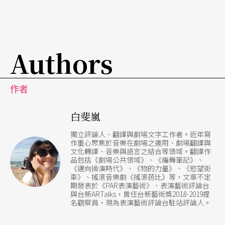
體驗）。其中空間的存在與轉換，更藉由「時間」
因素加以變幻。在精湛且緊密配合，自有呼吸韻律
Authors
的燈光、音樂、戲偶相互作用下，讓草莽山林與練
武民莊交替浮現眼前。劇中不忘穿插江湖走跳必經
作者
歷的各種外力中斷，舉凡賣膏藥、收保護費，或是
突如其來的大雨淋漓，儘管在穿插上不免稍顯刻
白斐嵐
意，情緒張力卻與劇中情節互有呼應，或堆砌，或
獨立評論人、翻譯與劇場文字工作者。近年寫
轉折，或開散抑或化解，在在讓整體敘事顯得流暢
作重心聚焦於音樂在劇場之運用、劇場翻譯與
文化轉譯、音樂與語言之結合等領域。翻譯作
品包括《劇場公共領域》、《編舞筆記》、
而一氣呵成，以平整的故事基底襯托著窮則變、變
《邁向操演時代》、《物的力量》、《慾望街
車》、搖滾音樂劇《搖滾芭比》等，文章不定
則通的境界——而這不正是黑盒子劇場與走唱戲班
期發表於《PAR表演藝術》、表演藝術評論台
與台新ARTalks，曾任台新藝術獎2018-2019提
的某種共通點？
名觀察員，現為表演藝術評論台駐站評論人。