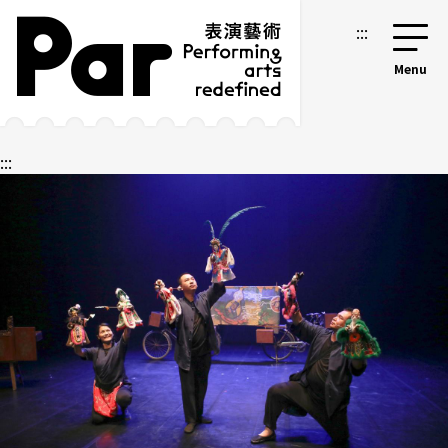
跳到主要內容區塊
網站導覽
:::
:::