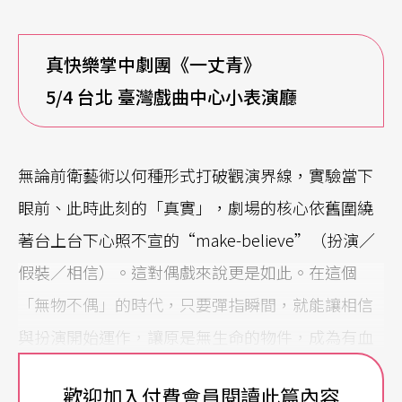
真快樂掌中劇團《一丈青》
5/4
台北 臺灣戲曲中心小表演廳
無論前衛藝術以何種形式打破觀演界線，實驗當下
眼前、此時此刻的「真實」，劇場的核心依舊圍繞
著台上台下心照不宣的“make-believe”（扮演／
假裝／相信）。這對偶戲來說更是如此。在這個
「無物不偶」的時代，只要彈指瞬間，就能讓相信
與扮演開始運作，讓原是無生命的物件，成為有血
有淚、甚至有骨有肉的角色。我們可以說偶劇場的
歡迎加入付費會員閱讀此篇內容
真實，是一場操偶師、導演、燈光、音樂與台前觀