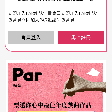
眾之間的共謀，在這裡講究的是真實有多少可能
立即加入PAR雜誌付費會員立即加入PAR雜誌付
性，而非刻印真實之再現。
費會員立即加入PAR雜誌付費會員
自傳統中翻新的當代語彙
會員登入
馬上註冊
這正是
真快樂掌中劇團
《一丈青》迷人之所在。由
柯世宏
、
柯世華
與
劉毓真
共同演出的三兄妹戲班，
意圖召喚的是台灣布袋戲班獨特的真實歷史記憶：
「一九五○年代末期，百戲興盛的內台戲，因電影
的普遍，布袋戲演師逐漸失去一展技藝的舞台，進
投票
而轉向走村撞鄉的賣藥演藝人生。」其中更大幅取
材自劇團創辦人、台灣早期難得一見的布袋戲女戲
票選你心中最佳年度戲曲作品
師江賜美女士親身經歷：「為了養家活口，與家人