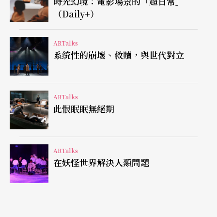
時光幻境：電影場景的「超日常」
（Daily+）
腳踏車指涉的，除了真實人生經驗外，更是前數位
時代的機械動能，是人的身體勞動與物件配合而產
ARTalks
系統性的崩壞、救贖，與世代對立
生的連動（某方面而言也近似於偶戲演出的基本概
念），是充滿個人機動性的生活方式。先是樂師牽
著一台腳踏車進場，以高高低低的橫桿座椅充當樂
ARTalks
此恨眠眠無絕期
器架與譜架；接著演員騎著兩台腳踏車登台，把車
停在舞台中央，以此架設「戲台」，更隨著情節需
要，拉起兩面旗子作為布幕，前後左右、上上下
ARTalks
在妖怪世界解決人類問題
下、裡裡外外變換位置，制式僵化的黑盒子也在此
讓位予另一種截然不同且靈活克難的空間感，以此
召喚過往衝州撞府的觀戲經驗（儘管對我這一代的
觀眾來說已是遙遠的回憶、甚至幾乎是全然陌生的