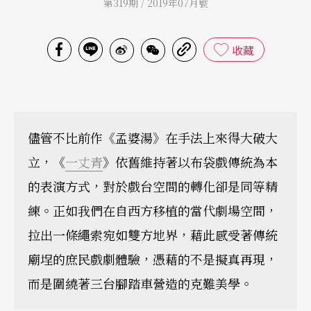
第319期 / 2019年07月號
收藏
儘管不比前作《孟婆湯》在手法上來得大破大
立，《
一丈青
》依舊維持著以布袋戲傳統為本
的表演方式，對於戲台空間的轉化卻是同等精
練。正如我們在自西方移植的當代劇場空間，
拉出一條繩索宛如雙方地界，藉此感受著傳統
廟埕的庶民戲劇體驗，憑藉的不是擬真再現，
而是圍繞著三台腳踏車營造的克難美學。