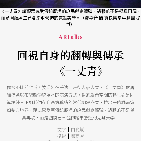
《一丈青》讓觀眾感受傳統廟埕的庶民戲劇體驗，憑藉的不是擬真再現，
而是圍繞著三台腳踏車營造的克難美學。（鄭嘉音 攝 真快樂掌中劇團 提
供）
ARTalks
回視自身的翻轉與傳承
──《一丈青》
儘管不比前作《孟婆湯》在手法上來得大破大立，《一丈青》依舊
維持著以布袋戲傳統為本的表演方式，對於戲台空間的轉化卻是同
等精練。正如我們在自西方移植的當代劇場空間，拉出一條繩索宛
如雙方地界，藉此感受著傳統廟埕的庶民戲劇體驗，憑藉的不是擬
真再現，而是圍繞著三台腳踏車營造的克難美學。
|
文字
白斐嵐
|
攝影
鄭嘉音