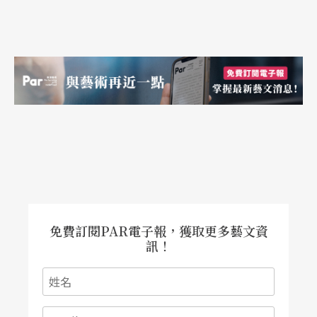
與千變萬化的劇場手法相比，《一丈青》的故事情
節的確略為保守，戲裡是《水滸傳》扈三娘自小習
武至被擄上梁山的橋段，戲外則如前所述，以江湖
戲班衝州撞府的年代為骨幹。即便如此，就題材而
言，一方面依舊以傳統劇目為依歸，卻讓焦點落在
向來被視為陪襯的女性角色身上，為扈三娘賦予了
闖蕩男性戰場的話語權與存在感（想想過往檯面上
的《水滸傳》女性都是些什麼形象），當然也隱含
了劇團傳人女戲師有別於傳統門派的性別觀照；另
免費訂閱PAR電子報，獲取更多藝文資
一方面，江湖三兄妹戲班宛若反身映照布袋戲時勢
訊！
所迫的克難生存史：庶民的、草根的、流動的、無
奈的、危機四伏的，以及與現代社會拉扯的，不願
被卡在夾縫的。我們幾乎可以說《一丈青》像是翻