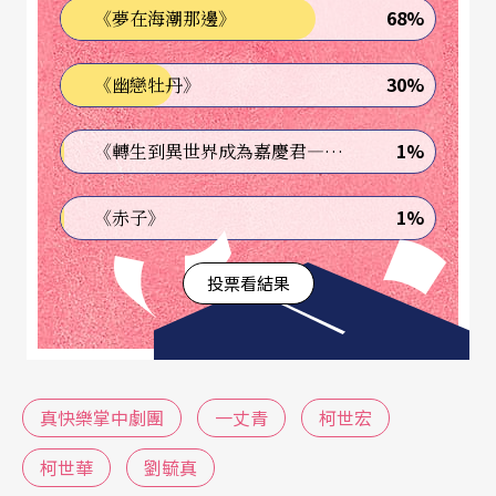
68%
《夢在海潮那邊》
騎上腳踏車，翻山越嶺到鄉里行間，靠著布袋戲吸
引觀眾的聚集，藉著演出中的廣告賣藥，賺取微薄
30%
《幽戀牡丹》
的生活所需。」
（註）
但如此寫實場景，卻是以各
種看似與真實背道而馳的“make-believe”所重
1%
《轉生到異世界成為嘉慶君—發現我的祖先是詐騙集團!?》
建。值得一提的是，這些劇場手法絕非天馬行空、
1%
《赤子》
去脈絡的混搭拼湊而已，而是有所本的引用與延
伸，是自傳統中翻新的當代語彙。
投票看結果
傳統與當代的對話的確早已延燒多年，但大多數時
候，特別是在黑盒子劇場幾乎已自成一格的空間運
用，總是令人聯想到西方劇場現代主義以降的影
真快樂掌中劇團
一丈青
柯世宏
響：安靜專注、正襟危坐的觀戲體驗，以及分工明
柯世華
劉毓真
確的劇場專業。所謂的傳統，往往成了當代的映照